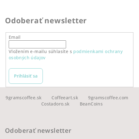
v
l
á
Odoberať newsletter
d
a
Email
c
i
Vložením e-mailu súhlasíte s
podmienkami ochrany
e
osobných údajov
p
r
v
Prihlásiť sa
k
y
Z
v
á
9gramscoffee.sk
Coffeeart.sk
9gramscoffee.com
ý
Costadoro.sk
BeanCoins
p
p
ä
i
s
t
Odoberať newsletter
u
i