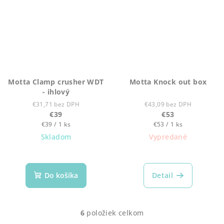
Motta Clamp crusher WDT
Motta Knock out box
- ihlový
€31,71 bez DPH
€43,09 bez DPH
€39
€53
Jednotková
Jednotková
€39 / 1 ks
€53 / 1 ks
cena:
cena:
Skladom
Vypredané
Priemerné
hodnotenie
produktu
Do košíka
Detail
je
5,0
z
6
položiek celkom
5
O
hviezdičiek.