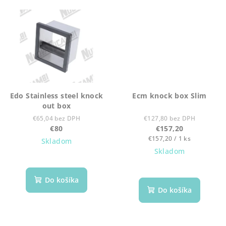
Edo Stainless steel knock
Ecm knock box Slim
out box
€65,04 bez DPH
€127,80 bez DPH
€80
€157,20
Jednotková
€157,20 / 1 ks
Skladom
cena:
Skladom
Do košíka
Do košíka