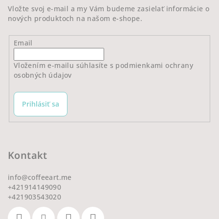
e
Vložte svoj e-mail a my Vám budeme zasielať informácie o
nových produktoch na našom e-shope.
Email
Vložením e-mailu súhlasíte s
podmienkami ochrany
osobných údajov
Prihlásiť sa
Kontakt
info
@
coffeeart.me
+421914149090
+421903543020