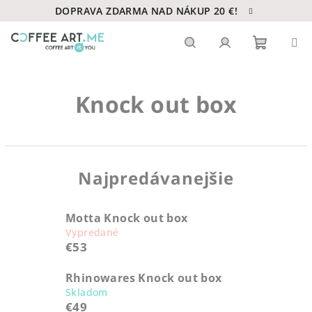
Prejsť
DOPRAVA ZDARMA NAD NÁKUP 20 €!
na
obsah
Nákupn
Hľadať
Prihlásenie
Knock out box
košík
Najpredávanejšie
Motta Knock out box
Vypredané
€53
Rhinowares Knock out box
Skladom
€49