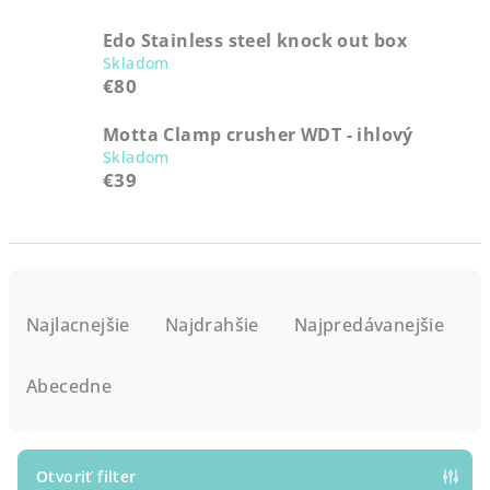
Edo Stainless steel knock out box
Skladom
€80
Motta Clamp crusher WDT - ihlový
Skladom
€39
R
a
Najlacnejšie
Najdrahšie
Najpredávanejšie
d
e
Abecedne
n
i
e
Otvoriť filter