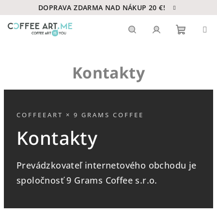
Prejsť
DOPRAVA ZDARMA NAD NÁKUP 20 €!
na
obsah
Nákupn
Hľadať
Prihlásenie
Kontakty
košík
COFFEEART × 9 GRAMS COFFEE
Kontakty
Prevádzkovateľ internetového obchodu je
spoločnosť 9 Grams Coffee s.r.o.