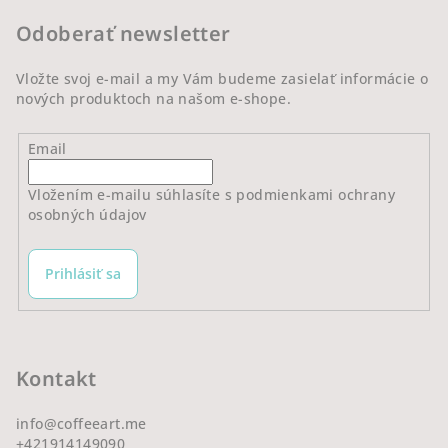
t
Odoberať newsletter
i
e
Vložte svoj e-mail a my Vám budeme zasielať informácie o
nových produktoch na našom e-shope.
Email
Vložením e-mailu súhlasíte s
podmienkami ochrany
osobných údajov
Prihlásiť sa
Kontakt
info
@
coffeeart.me
+421914149090