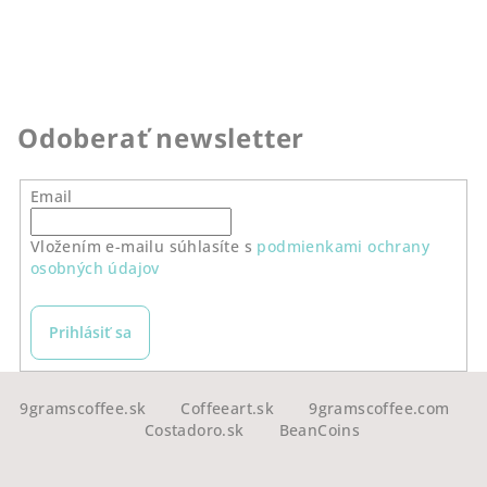
Odoberať newsletter
Email
Vložením e-mailu súhlasíte s
podmienkami ochrany
osobných údajov
Prihlásiť sa
Z
á
9gramscoffee.sk
Coffeeart.sk
9gramscoffee.com
Costadoro.sk
BeanCoins
p
ä