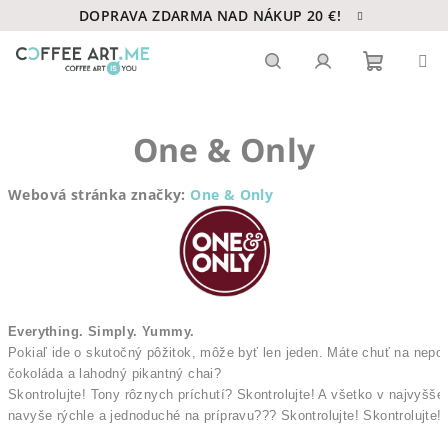
Prejsť
DOPRAVA ZDARMA NAD NÁKUP 20 €!
na
obsah
Nákupn
Hľadať
Prihlásenie
One & Only
košík
Webová stránka značky:
One & Only
Everything. Simply. Yummy.
Pokiaľ ide o skutočný pôžitok, môže byť len jeden. Máte chuť na nepor
čokoláda a lahodný pikantný chai? 
Skontrolujte! Tony rôznych príchutí? Skontrolujte! A všetko v najvyššej
navyše rýchle a jednoduché na prípravu??? Skontrolujte! Skontrolujte! S