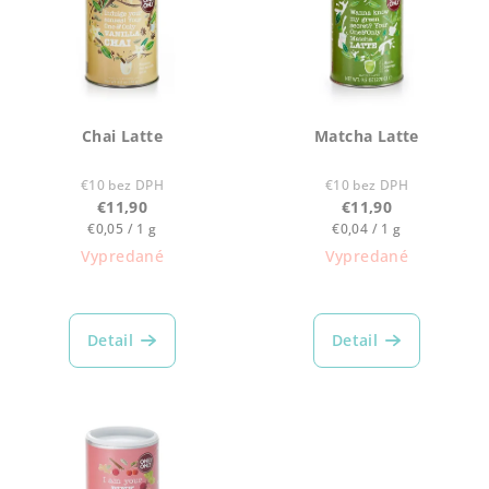
p
r
i
o
s
d
p
u
r
k
Chai Latte
Matcha Latte
o
t
d
€10 bez DPH
€10 bez DPH
o
€11,90
€11,90
u
v
Jednotková
Jednotková
€0,05 / 1 g
€0,04 / 1 g
k
cena:
cena:
Vypredané
Vypredané
t
o
v
Detail
Detail