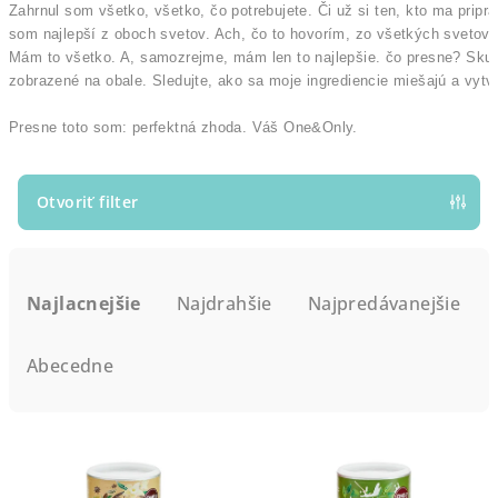
Zahrnul som všetko, všetko, čo potrebujete. Či už si ten, kto ma pripra
som najlepší z oboch svetov. Ach, čo to hovorím, zo všetkých svetov! 
Mám to všetko. A, samozrejme, mám len to najlepšie. čo presne? Skut
zobrazené na obale. Sledujte, ako sa moje ingrediencie miešajú a vytv
Presne toto som: perfektná zhoda. Váš One&Only.
Otvoriť filter
R
a
Najlacnejšie
Najdrahšie
Najpredávanejšie
d
e
Abecedne
n
i
V
e
ý
p