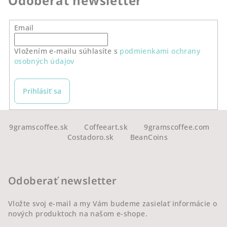
Odoberať newsletter
d
a
Email
c
i
Vložením e-mailu súhlasíte s
podmienkami ochrany
e
osobných údajov
p
r
v
Prihlásiť sa
k
y
Z
v
á
9gramscoffee.sk
Coffeeart.sk
9gramscoffee.com
ý
Costadoro.sk
BeanCoins
p
p
ä
i
s
t
Odoberať newsletter
u
i
e
Vložte svoj e-mail a my Vám budeme zasielať informácie o
nových produktoch na našom e-shope.