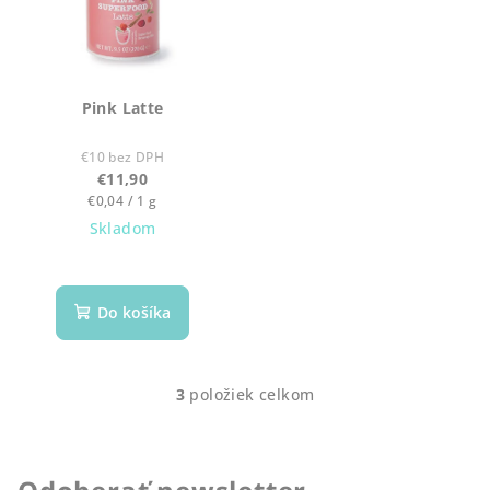
Pink Latte
€10 bez DPH
€11,90
Jednotková
€0,04 / 1 g
cena:
Skladom
Do košíka
3
položiek celkom
O
v
l
á