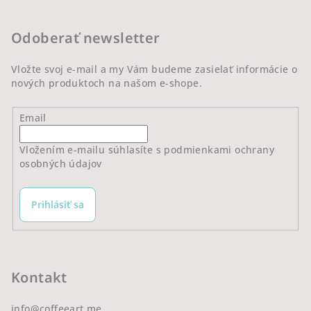
u
ä
t
Odoberať newsletter
i
e
Vložte svoj e-mail a my Vám budeme zasielať informácie o
nových produktoch na našom e-shope.
Email
Vložením e-mailu súhlasíte s
podmienkami ochrany
osobných údajov
Prihlásiť sa
Kontakt
info
@
coffeeart.me