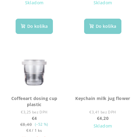
cena:
cena:
t
Skladom
Skladom
o
v
Do košíka
Do košíka
Coffeeart dosing cup
Keychain milk jug flower
plastic
€3,25 bez DPH
€3,41 bez DPH
€4
€4,20
€8,40
(–52 %)
Skladom
Jednotková
€4 / 1 ks
cena: