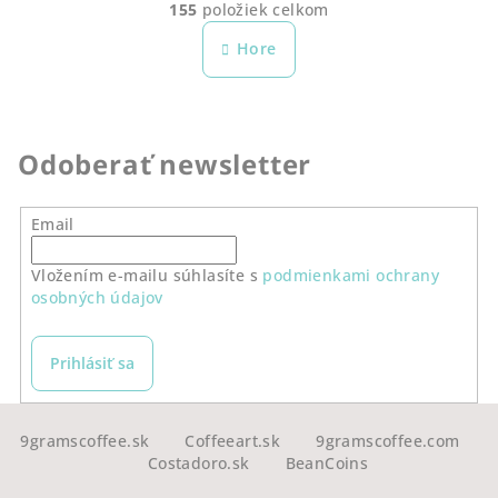
155
položiek celkom
á
O
n
v
Hore
k
l
o
á
v
a
d
n
a
Odoberať newsletter
i
c
e
i
e
Email
p
r
Vložením e-mailu súhlasíte s
podmienkami ochrany
osobných údajov
v
k
y
Prihlásiť sa
v
ý
Z
p
á
9gramscoffee.sk
Coffeeart.sk
9gramscoffee.com
i
Costadoro.sk
BeanCoins
p
s