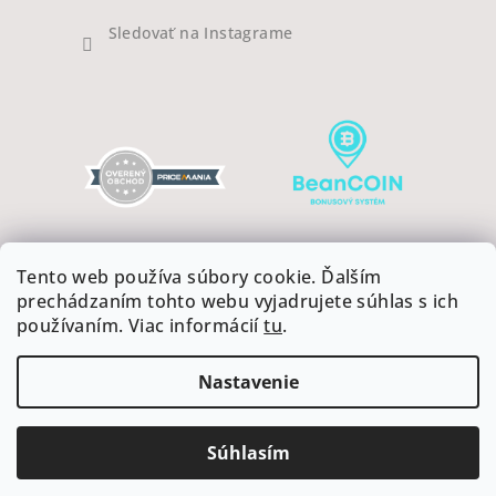
Sledovať na Instagrame
Tento web používa súbory cookie. Ďalším
prechádzaním tohto webu vyjadrujete súhlas s ich
používaním. Viac informácií
tu
.
Copyright 2026
COFFEEART
. Všetky práva vyhradené.
Upraviť nastavenie cookies
Nastavenie
Vytvoril Shoptet
Súhlasím
Odstúpiť od zmluvy