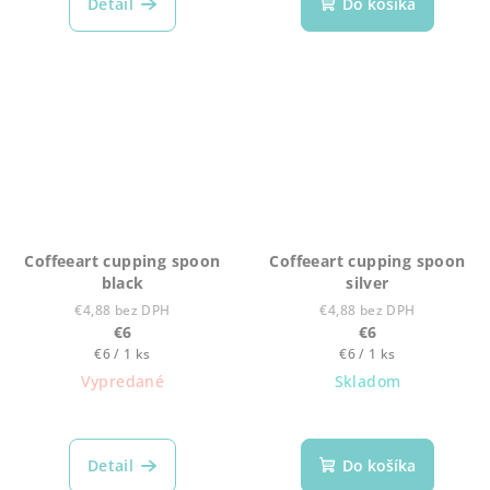
Detail
Do košíka
Coffeeart cupping spoon
Coffeeart cupping spoon
black
silver
€4,88 bez DPH
€4,88 bez DPH
€6
€6
Jednotková
Jednotková
€6 / 1 ks
€6 / 1 ks
cena:
cena:
Vypredané
Skladom
Detail
Do košíka