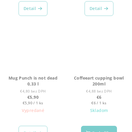
Detail
Detail
Mug Punch is not dead
Coffeeart cupping bowl
0,33 l
200ml
€4,80 bez DPH
€4,88 bez DPH
€5,90
€6
Jednotková
Jednotková
€5,90 / 1 ks
€6 / 1 ks
cena:
cena:
Vypredané
Skladom