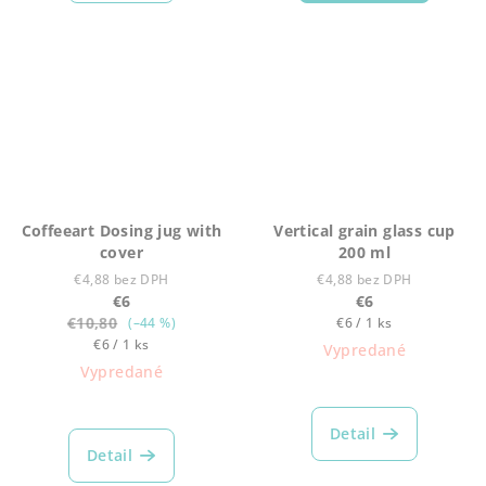
Coffeeart Dosing jug with
Vertical grain glass cup
cover
200 ml
€4,88 bez DPH
€4,88 bez DPH
€6
€6
€10,80
Jednotková
(–44 %)
€6 / 1 ks
Jednotková
cena:
€6 / 1 ks
Vypredané
cena:
Vypredané
Detail
Detail