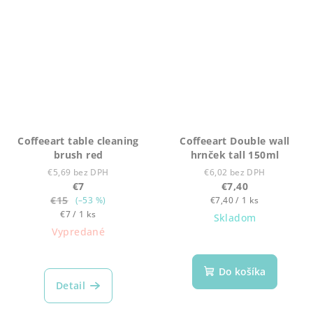
Coffeeart table cleaning
Coffeeart Double wall
brush red
hrnček tall 150ml
€5,69 bez DPH
€6,02 bez DPH
€7
€7,40
€15
Jednotková
(–53 %)
€7,40 / 1 ks
Jednotková
cena:
€7 / 1 ks
Skladom
cena:
Vypredané
Do košíka
Detail