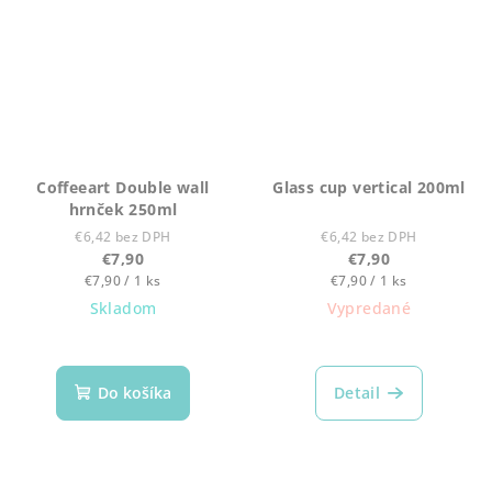
Coffeeart Double wall
Glass cup vertical 200ml
hrnček 250ml
€6,42 bez DPH
€6,42 bez DPH
€7,90
€7,90
Jednotková
Jednotková
€7,90 / 1 ks
€7,90 / 1 ks
cena:
cena:
Skladom
Vypredané
Do košíka
Detail