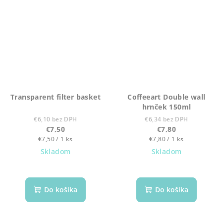
Transparent filter basket
Coffeeart Double wall
hrnček 150ml
€6,10 bez DPH
€6,34 bez DPH
€7,50
€7,80
Jednotková
Jednotková
€7,50 / 1 ks
€7,80 / 1 ks
cena:
cena:
Skladom
Skladom
Do košíka
Do košíka