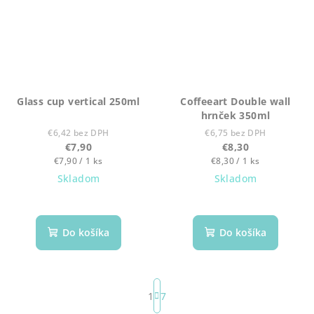
Glass cup vertical 250ml
Coffeeart Double wall
hrnček 350ml
€6,42 bez DPH
€6,75 bez DPH
€7,90
€8,30
Jednotková
Jednotková
€7,90 / 1 ks
€8,30 / 1 ks
cena:
cena:
Skladom
Skladom
Do košíka
Do košíka
S
t
1
7
r