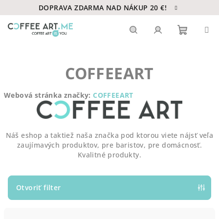
Prejsť
DOPRAVA ZDARMA NAD NÁKUP 20 €!
na
obsah
Nákupn
Hľadať
Prihlásenie
COFFEEART
košík
Webová stránka značky:
COFFEEART
Náš eshop a taktiež naša značka pod ktorou viete nájsť veľa
zaujímavých produktov, pre baristov, pre domácnosť.
Kvalitné produkty.
Otvoriť filter
R