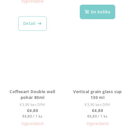
Vypredané
Do košíka
Detail
Coffeeart Double wall
Vertical grain glass cup
pohár 80ml
130 ml
€3,90 bez DPH
€3,90 bez DPH
€4,80
€4,80
Jednotková
Jednotková
€4,80 / 1 ks
€4,80 / 1 ks
cena:
cena:
Vypredané
Vypredané