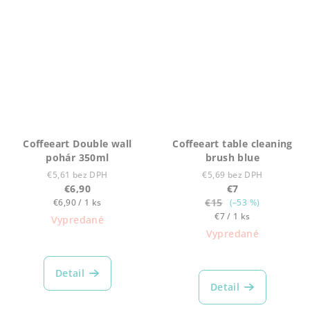
Coffeeart Double wall
Coffeeart table cleaning
pohár 350ml
brush blue
€5,61 bez DPH
€5,69 bez DPH
€6,90
€7
Jednotková
€15
€6,90 / 1 ks
(–53 %)
cena:
Jednotková
€7 / 1 ks
Vypredané
cena:
Vypredané
Detail
Detail