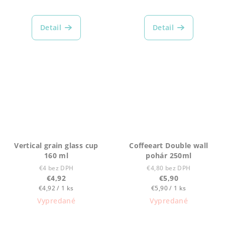
Detail
Detail
Vertical grain glass cup
Coffeeart Double wall
160 ml
pohár 250ml
€4 bez DPH
€4,80 bez DPH
€4,92
€5,90
Jednotková
Jednotková
€4,92 / 1 ks
€5,90 / 1 ks
cena:
cena:
Vypredané
Vypredané