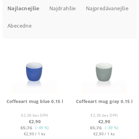
a
Najlacnejšie
Najdrahšie
Najpredávanejšie
d
e
Abecedne
n
i
V
e
ý
p
p
r
i
o
s
d
p
u
r
k
Coffeeart mug blue 0,15 l
Coffeeart mug gray 0,15 l
o
t
d
€2,36 bez DPH
€2,36 bez DPH
o
€2,90
€2,90
u
v
€5,76
€5,76
(–49 %)
(–49 %)
k
Jednotková
Jednotková
€2,90 / 1 ks
€2,90 / 1 ks