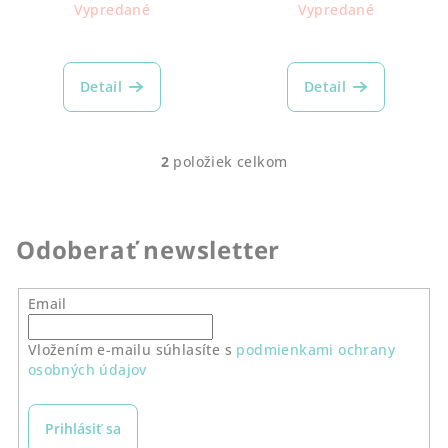
k
cena:
cena:
Vypredané
Vypredané
t
o
v
Detail
Detail
2
položiek celkom
O
v
l
á
Odoberať newsletter
d
a
Email
c
i
Vložením e-mailu súhlasíte s
podmienkami ochrany
e
osobných údajov
p
r
v
Prihlásiť sa