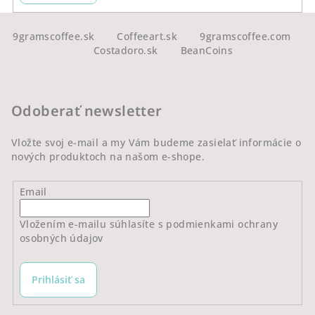
k
y
Z
v
á
9gramscoffee.sk
Coffeeart.sk
9gramscoffee.com
ý
Costadoro.sk
BeanCoins
p
p
ä
i
s
t
Odoberať newsletter
u
i
e
Vložte svoj e-mail a my Vám budeme zasielať informácie o
nových produktoch na našom e-shope.
Email
Vložením e-mailu súhlasíte s
podmienkami ochrany
osobných údajov
Prihlásiť sa