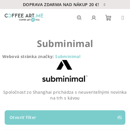
Prejsť
DOPRAVA ZDARMA NAD NÁKUP 20 €!
na
obsah
Nákupn
Hľadať
Prihlásenie
Subminimal
košík
Webová stránka značky:
Subminimal
Spoločnosť zo Shanghai prichádza s neuveriteľnými novinka
na trh s kávou
Otvoriť filter