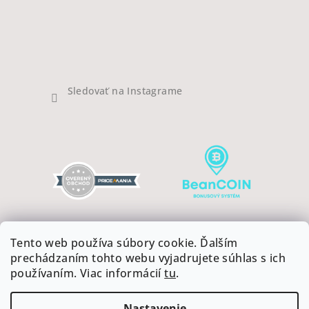
Sledovať na Instagrame
Tento web používa súbory cookie. Ďalším
prechádzaním tohto webu vyjadrujete súhlas s ich
používaním. Viac informácií
tu
.
Copyright 2026
COFFEEART
. Všetky práva vyhradené.
Upraviť nastavenie cookies
Nastavenie