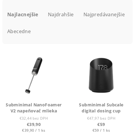
R
a
Najlacnejšie
Najdrahšie
Najpredávanejšie
d
e
Abecedne
n
i
V
e
ý
p
p
r
i
o
s
d
p
u
r
k
Subminimal NanoFoamer
Subminimal Subcale
o
V2 napeňovač mlieka
digital dosing cup
t
d
€32,44 bez DPH
€47,97 bez DPH
o
€39,90
€59
u
v
Jednotková
Jednotková
€39,90 / 1 ks
€59 / 1 ks