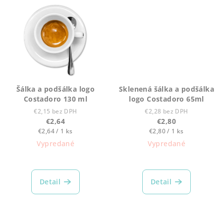
Šálka a podšálka logo
Sklenená šálka a podšálka
Costadoro 130 ml
logo Costadoro 65ml
€2,15 bez DPH
€2,28 bez DPH
€2,64
€2,80
Jednotková
Jednotková
€2,64 / 1 ks
€2,80 / 1 ks
cena:
cena:
Vypredané
Vypredané
Detail
Detail