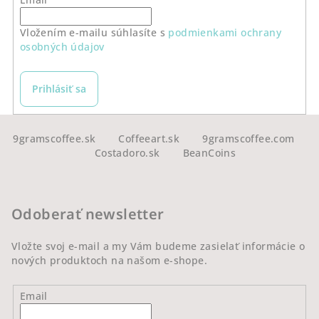
e
p
r
Vložením e-mailu súhlasíte s
podmienkami ochrany
osobných údajov
v
k
y
Prihlásiť sa
v
ý
Z
p
á
9gramscoffee.sk
Coffeeart.sk
9gramscoffee.com
i
Costadoro.sk
BeanCoins
p
s
u
ä
t
Odoberať newsletter
i
e
Vložte svoj e-mail a my Vám budeme zasielať informácie o
nových produktoch na našom e-shope.
Email