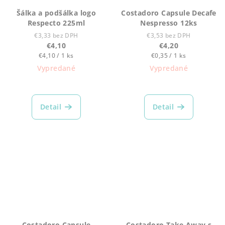
Šálka a podšálka logo
Costadoro Capsule Decafe
Respecto 225ml
Nespresso 12ks
€3,33 bez DPH
€3,53 bez DPH
€4,10
€4,20
Jednotková
Jednotková
€4,10 / 1 ks
€0,35 / 1 ks
cena:
cena:
Vypredané
Vypredané
Detail
Detail
Costadoro Capsule
Costadoro Take Away s