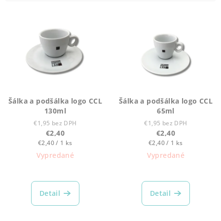
i
V
e
ý
p
p
r
i
o
s
d
p
u
r
k
Šálka a podšálka logo CCL
Šálka a podšálka logo CCL
o
130ml
65ml
t
d
€1,95 bez DPH
€1,95 bez DPH
o
€2,40
€2,40
u
v
Jednotková
Jednotková
€2,40 / 1 ks
€2,40 / 1 ks
k
cena:
cena:
Vypredané
Vypredané
t
o
v
Detail
Detail