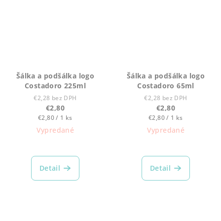
Šálka a podšálka logo
Šálka a podšálka logo
Costadoro 225ml
Costadoro 65ml
€2,28 bez DPH
€2,28 bez DPH
€2,80
€2,80
Jednotková
Jednotková
€2,80 / 1 ks
€2,80 / 1 ks
cena:
cena:
Vypredané
Vypredané
Detail
Detail