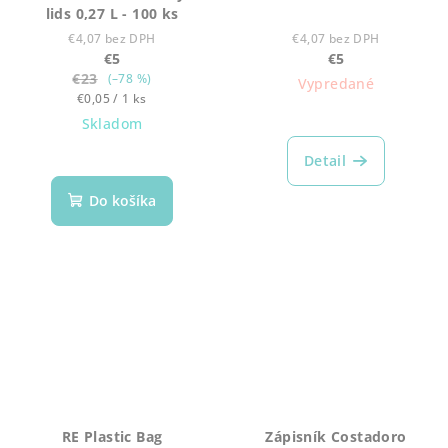
lids 0,27 L - 100 ks
€4,07 bez DPH
€4,07 bez DPH
€5
€5
€23
(–78 %)
Vypredané
Jednotková
€0,05 / 1 ks
cena:
Skladom
Detail
Do košíka
RE Plastic Bag
Zápisník Costadoro