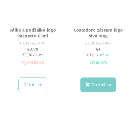
Šálka a podšálka logo
Costadoro zástera logo
Respecto 65ml
sivá long
€3,17 bez DPH
€3,25 bez DPH
€3,90
€4
Jednotková
€12
€3,90 / 1 ks
(–66 %)
cena:
Vypredané
Skladom
Detail
Do košíka