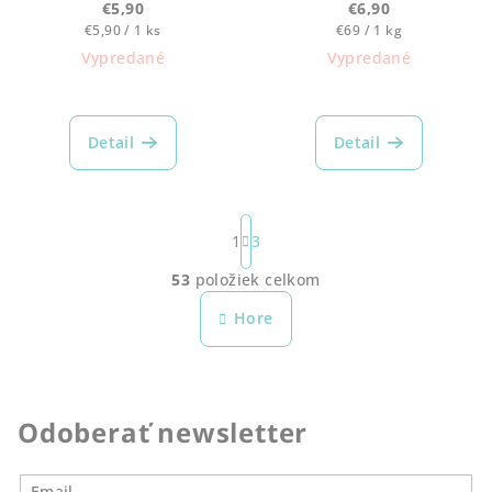
€5,90
€6,90
Jednotková
Jednotková
€5,90 / 1 ks
€69 / 1 kg
cena:
cena:
Vypredané
Vypredané
Detail
Detail
S
t
1
3
r
53
položiek celkom
á
O
n
v
Hore
k
l
o
á
v
a
d
n
a
Odoberať newsletter
i
c
e
i
Email