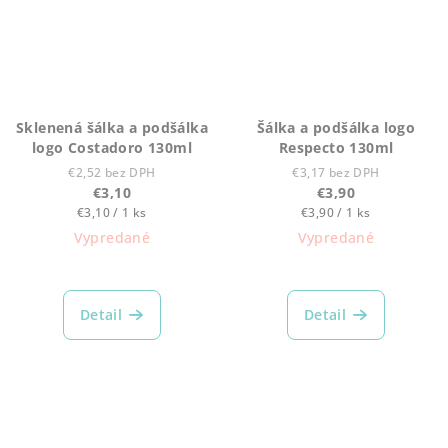
Sklenená šálka a podšálka
Šálka a podšálka logo
logo Costadoro 130ml
Respecto 130ml
€2,52 bez DPH
€3,17 bez DPH
€3,10
€3,90
Jednotková
Jednotková
€3,10 / 1 ks
€3,90 / 1 ks
cena:
cena:
Vypredané
Vypredané
Detail
Detail