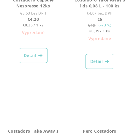
Nespresso 12ks
lids 0,08 L - 100 ks
€3,53 bez DPH
€4,07 bez DPH
€4,20
€5
Jednotková
€19
€0,35 / 1 ks
(–73 %)
cena:
Jednotková
€0,05 / 1 ks
Vypredané
cena:
Vypredané
Detail
Detail
Costadoro Take Away s
Pero Costadoro