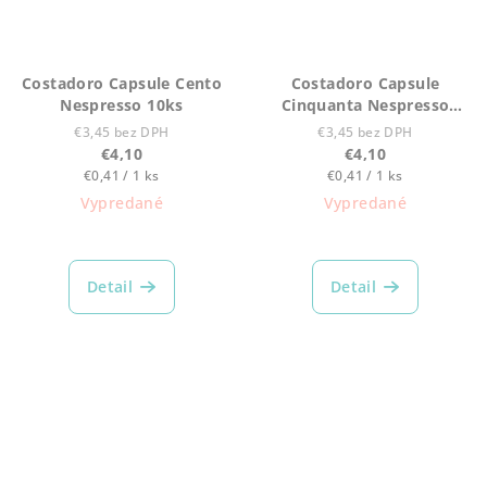
Costadoro Capsule Cento
Costadoro Capsule
Nespresso 10ks
Cinquanta Nespresso
10ks
€3,45 bez DPH
€3,45 bez DPH
€4,10
€4,10
Jednotková
Jednotková
€0,41 / 1 ks
€0,41 / 1 ks
cena:
cena:
Vypredané
Vypredané
Detail
Detail