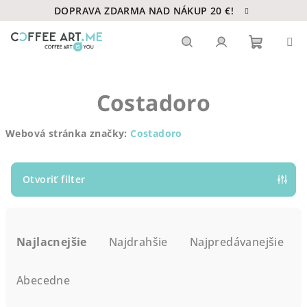
Prejsť
DOPRAVA ZDARMA NAD NÁKUP 20 €!
na
obsah
Nákupn
Hľadať
Prihlásenie
Costadoro
košík
Webová stránka značky:
Costadoro
Otvoriť filter
R
a
Najlacnejšie
Najdrahšie
Najpredávanejšie
d
e
Abecedne
n