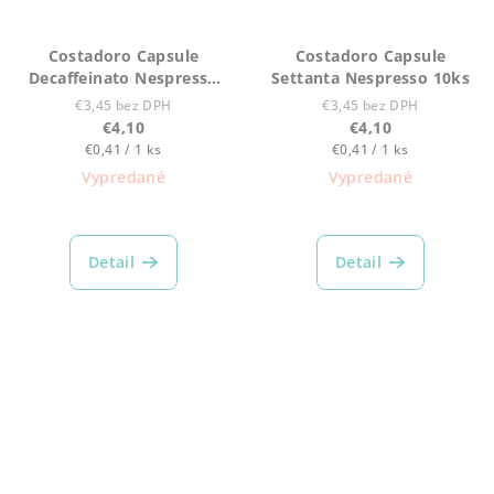
Costadoro Capsule
Costadoro Capsule
Decaffeinato Nespresso
Settanta Nespresso 10ks
10ks
€3,45 bez DPH
€3,45 bez DPH
€4,10
€4,10
Jednotková
Jednotková
€0,41 / 1 ks
€0,41 / 1 ks
cena:
cena:
Vypredané
Vypredané
Detail
Detail