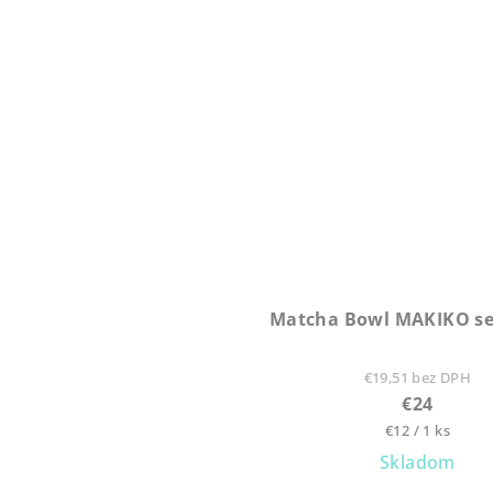
Matcha Bowl MAKIKO se
€19,51 bez DPH
€24
Jednotková
€12 / 1 ks
cena:
Skladom