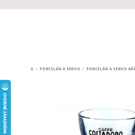
Prejsť
na
obsah
/
PORCELÁN A SERVIS
/
PORCELÁN A SERVIS KÁ
DOMOV