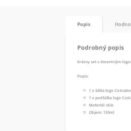
Popis
Hodno
Podrobný popis
Krásny set s decentným logo
Popis:
1 x šálka logo Costado
1 x podšálka logo Cos
Materiál: sklo
Objem: 130ml