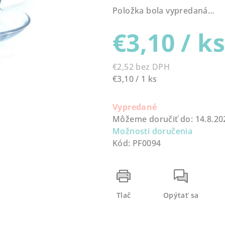
produktu
Položka bola vypredaná…
je
0,0
€3,10
/ k
z
5
hviezdičiek.
€2,52 bez DPH
Jednotková
€3,10 / 1 ks
cena:
Vypredané
Môžeme doručiť do:
14.8.20
Možnosti doručenia
Kód:
PF0094
Tlač
Opýtať sa