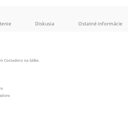
tenie
Diskusia
Ostatné informácie
m Costadoro na šálke.
ro
tadoro