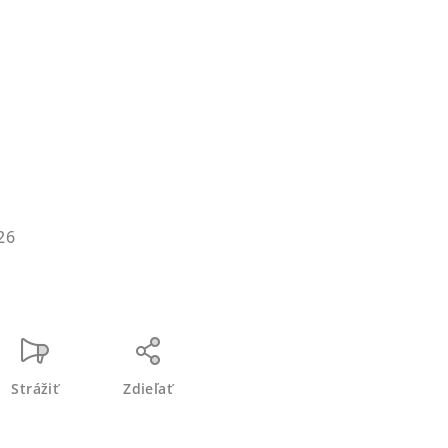
s
26
Strážiť
Zdieľať