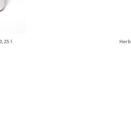
,25 l
Herb