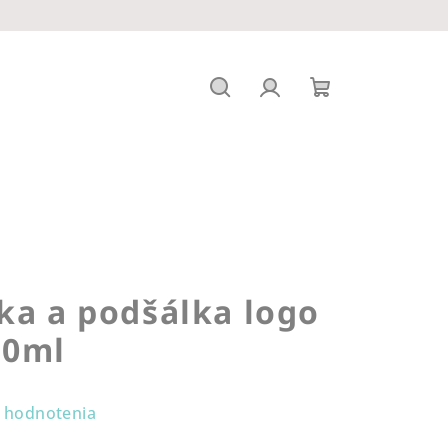
Hľadať
Prihlásenie
Nákupný
košík
ka a podšálka logo
30ml
 hodnotenia