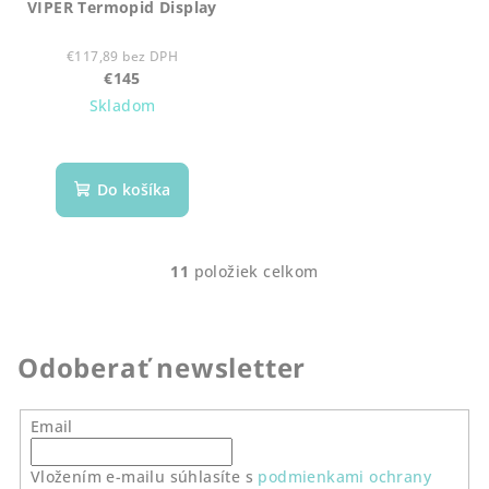
VIPER Termopid Display
€117,89 bez DPH
€145
Skladom
Do košíka
11
položiek celkom
O
v
l
á
Odoberať newsletter
d
a
Email
c
i
Vložením e-mailu súhlasíte s
podmienkami ochrany
e