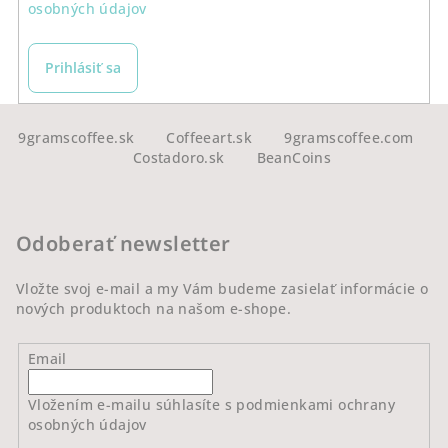
osobných údajov
p
r
v
Prihlásiť sa
k
y
Z
v
á
9gramscoffee.sk
Coffeeart.sk
9gramscoffee.com
ý
Costadoro.sk
BeanCoins
p
p
ä
i
s
t
Odoberať newsletter
u
i
e
Vložte svoj e-mail a my Vám budeme zasielať informácie o
nových produktoch na našom e-shope.
Email
Vložením e-mailu súhlasíte s
podmienkami ochrany
osobných údajov