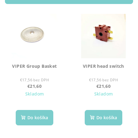
p
V
r
ý
o
p
d
i
u
s
k
p
t
r
o
VIPER Group Basket
VIPER head switch
o
v
d
€17,56 bez DPH
€17,56 bez DPH
€21,60
€21,60
u
Skladom
Skladom
k
t
o
Do košíka
Do košíka
v