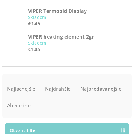
VIPER Termopid Display
Skladom
€145
VIPER heating element 2gr
Skladom
€145
R
a
Najlacnejšie
Najdrahšie
Najpredávanejšie
d
e
Abecedne
n
i
e
Otvoriť filter