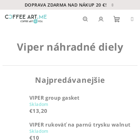
Prejsť
DOPRAVA ZDARMA NAD NÁKUP 20 €!
na
obsah
Nákupn
Hľadať
Prihlásenie
Viper náhradné diely
košík
Najpredávanejšie
VIPER group gasket
Skladom
€13,20
VIPER rukoväť na parnú trysku walnut
Skladom
€10