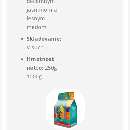
decentným
jasmínom a
lesným
medom
Skladovanie:
V suchu
Hmotnosť
netto:
250g |
1000g