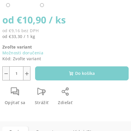
od
€10,90
/ ks
od
€9,16
bez DPH
Jednotková
od €33,30 / 1 kg
cena:
Zvoľte variant
Možnosti doručenia
Kód:
Zvoľte variant
−
+
Do košíka
Opýtať sa
Strážiť
Zdieľať