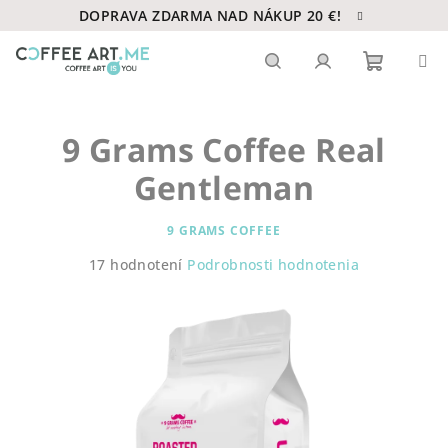
Prejsť
DOPRAVA ZDARMA NAD NÁKUP 20 €!
na
obsah
Nákupn
Hľadať
Prihlásenie
9 Grams Coffee Real
košík
Gentleman
9 GRAMS COFFEE
Priemerné
17 hodnotení
Podrobnosti hodnotenia
hodnotenie
produktu
je
5,0
z
5
hviezdičiek.