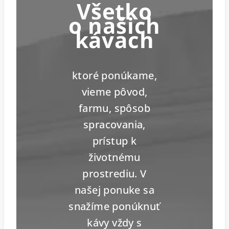
Všetko
o našich
kávach
ktoré ponúkame,
vieme pôvod,
farmu, spôsob
spracovania,
prístup k
životnému
prostrediu. V
našej ponuke sa
snažíme ponúknuť
kávy vždy s