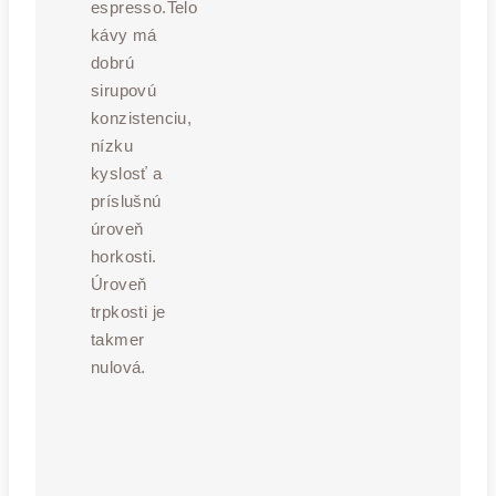
espresso.Telo
kávy má
dobrú
sirupovú
konzistenciu,
nízku
kyslosť a
príslušnú
úroveň
horkosti.
Úroveň
trpkosti je
takmer
nulová.