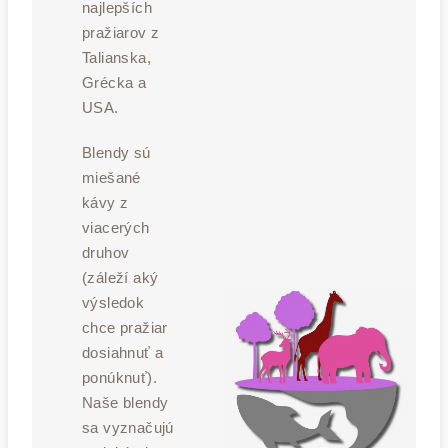
najlepších
pražiarov z
Talianska,
Grécka a
USA.
Blendy sú
miešané
kávy z
viacerých
druhov
(záleží aký
výsledok
chce pražiar
dosiahnuť a
ponúknuť).
Naše blendy
sa vyznačujú