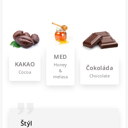
MED
KAKAO
Honey
Čokoláda
&
Cocoa
Chocolate
melasa
Štýl