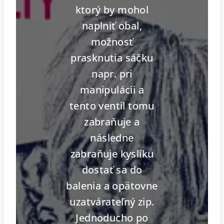
ktorý by mohol
naplniť obal,
možnosť
prasknutia sáčku
napr. pri
manipulácii a
tento ventil tomu
zabraňuje a
následne
zabraňuje kyslíku
dostať sa do
balenia a opätovne
uzatvárateľný zip.
Jednoducho po