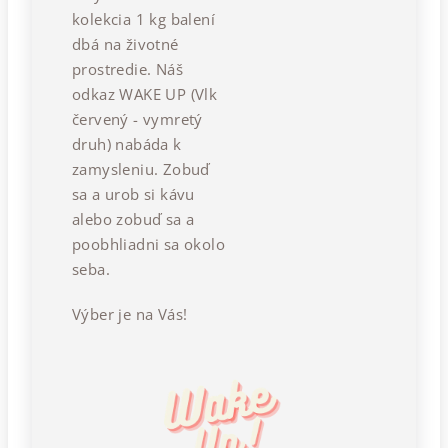
kolekcia 1 kg balení
dbá na životné
prostredie. Náš
odkaz WAKE UP (Vlk
červený - vymretý
druh) nabáda k
zamysleniu. Zobuď
sa a urob si kávu
alebo zobuď sa a
poobhliadni sa okolo
seba.
Výber je na Vás!