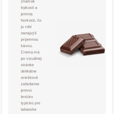
známok
trpkosti a
jemnej
horkosti, čo
ju robí
nanajvýš
príjemnou
kávou.
Crema má
po vizuálnej
stránke
delikátne
orieškové
zafarbenie
jemnú
textúru
typickú pre
talianske