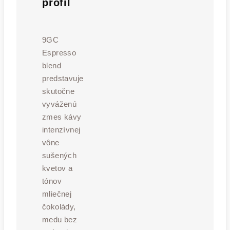
profil
9GC
Espresso
blend
predstavuje
skutočne
vyváženú
zmes kávy
intenzívnej
vône
sušených
kvetov a
tónov
mliečnej
čokolády,
medu bez