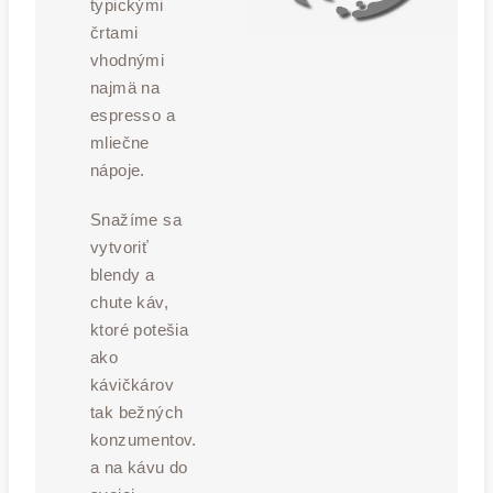
typickými
črtami
vhodnými
najmä na
espresso a
mliečne
nápoje.
Snažíme sa
vytvoriť
blendy a
chute káv,
ktoré potešia
ako
kávičkárov
tak bežných
konzumentov.
a na kávu do