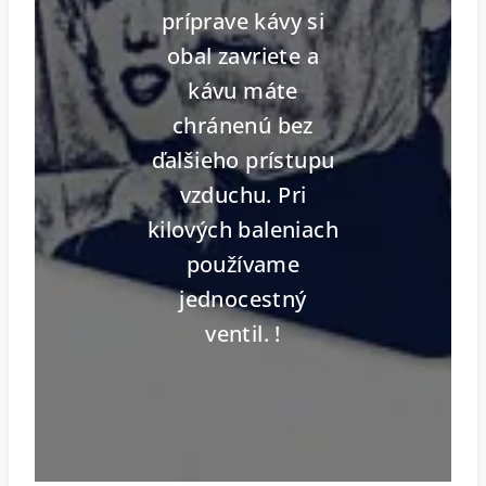
príprave kávy si
obal zavriete a
kávu máte
chránenú bez
ďalšieho prístupu
vzduchu. Pri
kilových baleniach
používame
jednocestný
ventil. !