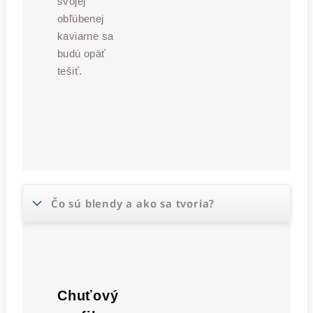
svojej
obľúbenej
kaviarne sa
budú opäť
tešiť.
Čo sú blendy a ako sa tvoria?
Chuťový