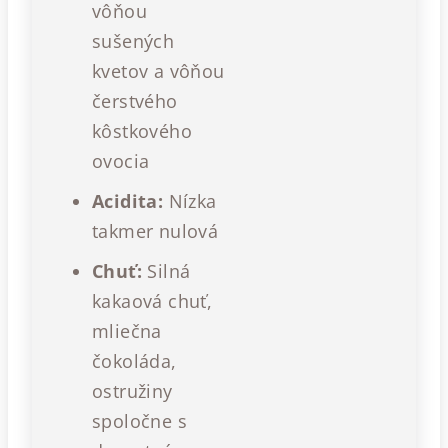
vôňou
sušených
kvetov a vôňou
čerstvého
kôstkového
ovocia
Acidita:
Nízka
takmer nulová
Chuť:
Silná
kakaová chuť,
mliečna
čokoláda,
ostružiny
spoločne s