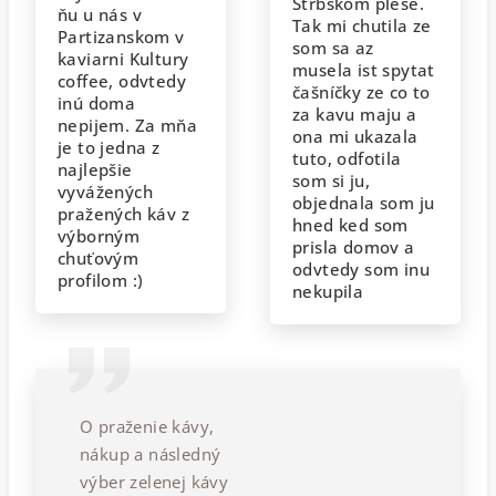
Strbskom plese.
ňu u nás v
Tak mi chutila ze
Partizanskom v
som sa az
kaviarni Kultury
musela ist spytat
coffee, odvtedy
čašníčky ze co to
inú doma
za kavu maju a
nepijem. Za mňa
ona mi ukazala
je to jedna z
tuto, odfotila
najlepšie
som si ju,
vyvážených
objednala som ju
pražených káv z
hned ked som
výborným
prisla domov a
chuťovým
odvtedy som inu
profilom :)
nekupila
O praženie kávy,
nákup a následný
výber zelenej kávy