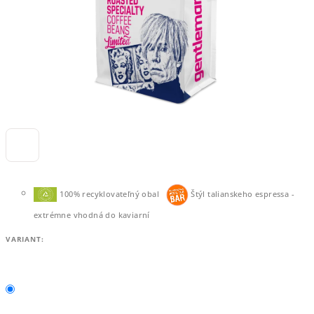
100% recyklovateľný obal
Štýl talianskeho espressa -
extrémne vhodná do kaviarní
VARIANT: