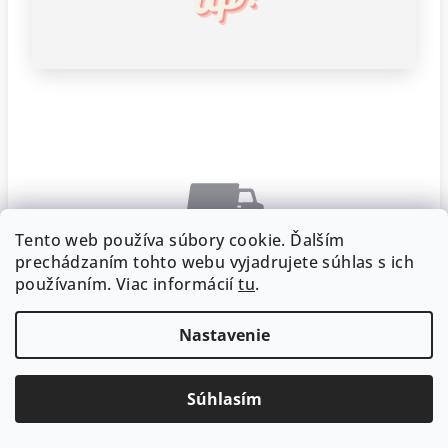
Tento web používa súbory cookie. Ďalším
prechádzaním tohto webu vyjadrujete súhlas s ich
používaním. Viac informácií
tu
.
Doprava zdarma
Nastavenie
Pri objednávke nad 20 €
Súhlasím