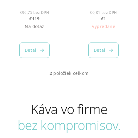
o
v
d
€96,75 bez DPH
€0,81 bez DPH
€119
€1
u
Na dotaz
Vypredané
k
t
o
Detail
Detail
v
2
položiek celkom
O
v
l
á
Káva vo firme
d
a
c
bez kompromisov.
i
e