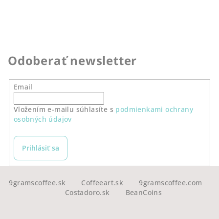
Odoberať newsletter
Email
Vložením e-mailu súhlasíte s
podmienkami ochrany
osobných údajov
Prihlásiť sa
Z
á
9gramscoffee.sk
Coffeeart.sk
9gramscoffee.com
Costadoro.sk
BeanCoins
p
ä