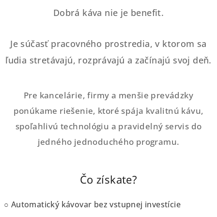
p
Dobrá káva nie je benefit.
r
v
k
Je súčasť pracovného prostredia, v ktorom sa
y
v
ľudia stretávajú, rozprávajú a začínajú svoj deň.
ý
p
i
Pre kancelárie, firmy a menšie prevádzky
s
ponúkame riešenie, ktoré spája kvalitnú kávu,
u
spoľahlivú technológiu a pravidelný servis do
jedného jednoduchého programu.
Čo získate?
○ Automatický kávovar bez vstupnej investície