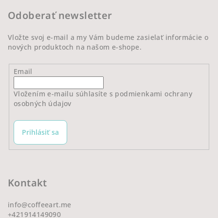
t
Odoberať newsletter
i
e
Vložte svoj e-mail a my Vám budeme zasielať informácie o
nových produktoch na našom e-shope.
Email
Vložením e-mailu súhlasíte s
podmienkami ochrany
osobných údajov
Prihlásiť sa
Kontakt
info
@
coffeeart.me
+421914149090