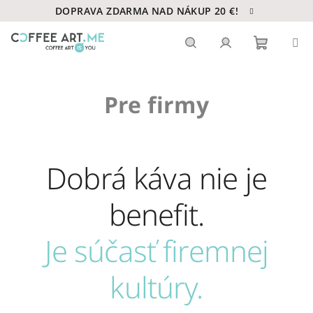
Prejsť
DOPRAVA ZDARMA NAD NÁKUP 20 €!
na
obsah
Nákupn
Hľadať
Prihlásenie
Pre firmy
košík
Dobrá káva nie je
benefit.
Je súčasť firemnej
kultúry.