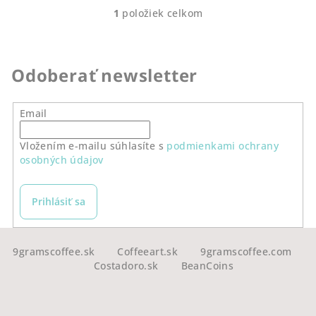
1
položiek celkom
O
v
l
á
Odoberať newsletter
d
a
Email
c
i
Vložením e-mailu súhlasíte s
podmienkami ochrany
e
osobných údajov
p
r
v
Prihlásiť sa
k
y
Z
v
á
9gramscoffee.sk
Coffeeart.sk
9gramscoffee.com
ý
Costadoro.sk
BeanCoins
p
p
ä
i
s
t