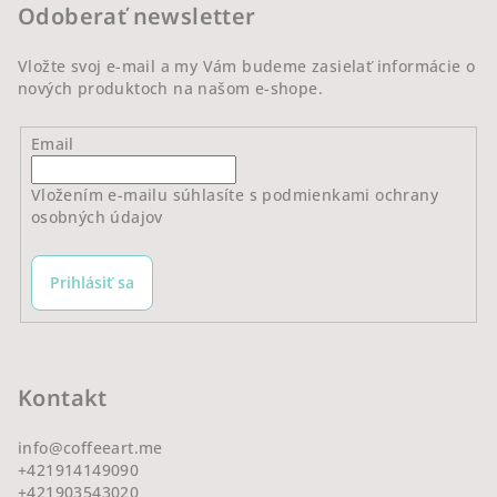
Odoberať newsletter
u
i
e
Vložte svoj e-mail a my Vám budeme zasielať informácie o
nových produktoch na našom e-shope.
Email
Vložením e-mailu súhlasíte s
podmienkami ochrany
osobných údajov
Prihlásiť sa
Kontakt
info
@
coffeeart.me
+421914149090
+421903543020