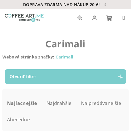
Prejsť
DOPRAVA ZDARMA NAD NÁKUP 20 €!
na
obsah
Nákupn
Hľadať
Prihlásenie
Carimali
košík
Webová stránka značky:
Carimali
Otvoriť filter
R
a
Najlacnejšie
Najdrahšie
Najpredávanejšie
d
e
Abecedne
n