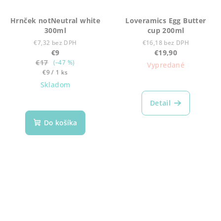
Hrnček notNeutral white
Loveramics Egg Butter
300ml
cup 200ml
€7,32 bez DPH
€16,18 bez DPH
€9
€19,90
€17
(–47 %)
Vypredané
Jednotková
€9 / 1 ks
cena:
Skladom
Detail
Do košíka