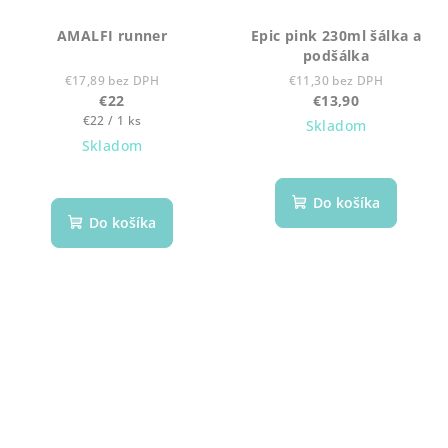
AMALFI runner
Epic pink 230ml šálka a
podšálka
€17,89 bez DPH
€11,30 bez DPH
€22
€13,90
Jednotková
€22 / 1 ks
Skladom
cena:
Skladom
Do košíka
Do košíka