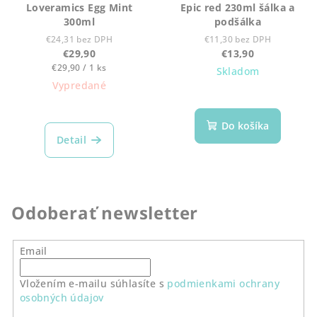
Loveramics Egg Mint
Epic red 230ml šálka a
300ml
podšálka
€24,31 bez DPH
€11,30 bez DPH
€29,90
€13,90
Jednotková
€29,90 / 1 ks
Skladom
cena:
Vypredané
Do košíka
Detail
Odoberať newsletter
Email
Vložením e-mailu súhlasíte s
podmienkami ochrany
osobných údajov