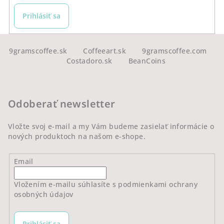
Prihlásiť sa
Z
á
9gramscoffee.sk
Coffeeart.sk
9gramscoffee.com
Costadoro.sk
BeanCoins
p
ä
t
Odoberať newsletter
i
e
Vložte svoj e-mail a my Vám budeme zasielať informácie o
nových produktoch na našom e-shope.
Email
Vložením e-mailu súhlasíte s
podmienkami ochrany
osobných údajov
Prihlásiť sa