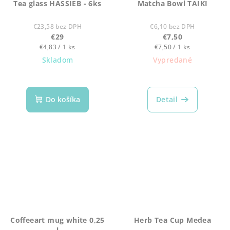
Tea glass HASSIEB - 6ks
Matcha Bowl TAIKI
€23,58 bez DPH
€6,10 bez DPH
€29
€7,50
Jednotková
Jednotková
€4,83 / 1 ks
€7,50 / 1 ks
cena:
cena:
Skladom
Vypredané
Do košíka
Detail
Coffeeart mug white 0,25
Herb Tea Cup Medea