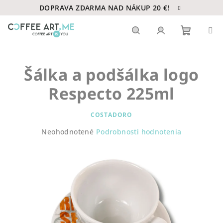
Prejsť
DOPRAVA ZDARMA NAD NÁKUP 20 €!
na
obsah
Nákupn
Hľadať
Prihlásenie
Šálka a podšálka logo
košík
Respecto 225ml
COSTADORO
Priemerné
Neohodnotené
Podrobnosti hodnotenia
hodnotenie
produktu
je
0,0
z
5
hviezdičiek.