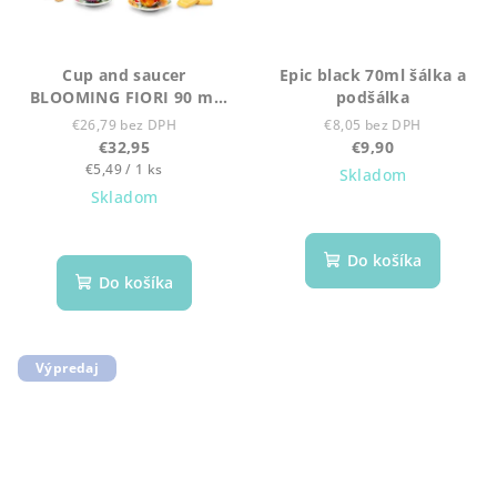
Cup and saucer
Epic black 70ml šálka a
BLOOMING FIORI 90 ml
podšálka
set 6ks
€26,79 bez DPH
€8,05 bez DPH
€32,95
€9,90
Jednotková
€5,49 / 1 ks
Skladom
cena:
Skladom
Do košíka
Do košíka
Výpredaj