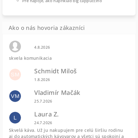
Pre nápoje, ako napríklad big cappuccino
Hodnotenie obchodu je 0 z 5 hviezdičiek.
4.8.2026
skvela komunikacia
Schmidt Miloš
SM
Hodnotenie obchodu je 5 z 5 hviezdičiek.
1.8.2026
Vladimír Mačák
VM
Hodnotenie obchodu je 5 z 5 hviezdičiek.
25.7.2026
Laura Z.
L
Hodnotenie obchodu je 5 z 5 hviezdičiek.
24.7.2026
Skvelá káva. Už ju nakupujem pre celú širšiu rodinu
aj do automatických kávovarov a všetci sú spokojní a