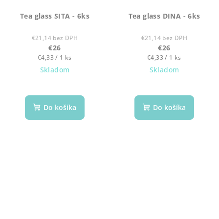
Tea glass SITA - 6ks
Tea glass DINA - 6ks
€21,14 bez DPH
€21,14 bez DPH
€26
€26
Jednotková
Jednotková
€4,33 / 1 ks
€4,33 / 1 ks
cena:
cena:
Skladom
Skladom
Do košíka
Do košíka