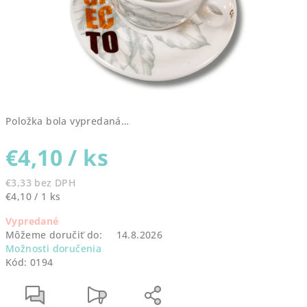
Položka bola vypredaná…
€4,10
/ ks
€3,33 bez DPH
Jednotková
€4,10 / 1 ks
cena:
Vypredané
Môžeme doručiť do:
14.8.2026
Možnosti doručenia
Kód:
0194