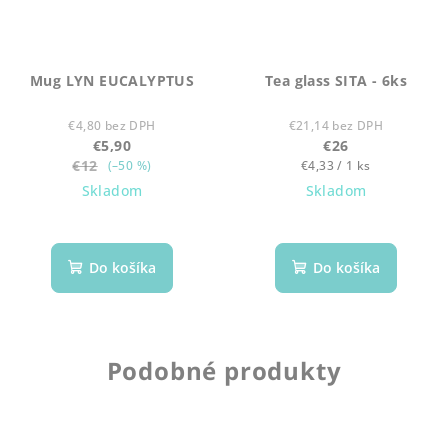
Mug LYN EUCALYPTUS
Tea glass SITA - 6ks
€4,80 bez DPH
€21,14 bez DPH
€5,90
€26
€12
Jednotková
(–50 %)
€4,33 / 1 ks
cena:
Skladom
Skladom
Do košíka
Do košíka
Podobné produkty