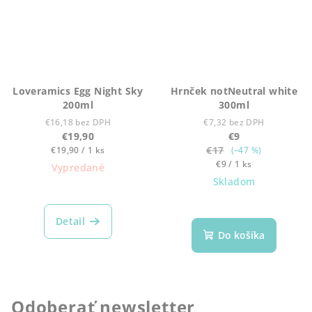
Loveramics Egg Night Sky
Hrnček notNeutral white
200ml
300ml
€16,18 bez DPH
€7,32 bez DPH
€19,90
€9
Jednotková
€17
€19,90 / 1 ks
(–47 %)
cena:
Jednotková
€9 / 1 ks
Vypredané
cena:
Skladom
Detail
Do košíka
Odoberať newsletter