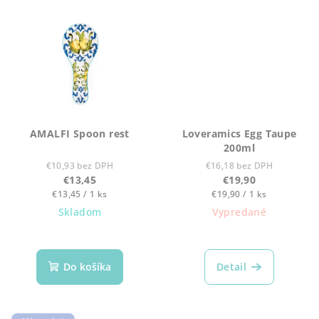
AMALFI Spoon rest
Loveramics Egg Taupe
200ml
€10,93 bez DPH
€16,18 bez DPH
€13,45
€19,90
Jednotková
Jednotková
€13,45 / 1 ks
€19,90 / 1 ks
cena:
cena:
Skladom
Vypredané
Do košíka
Detail