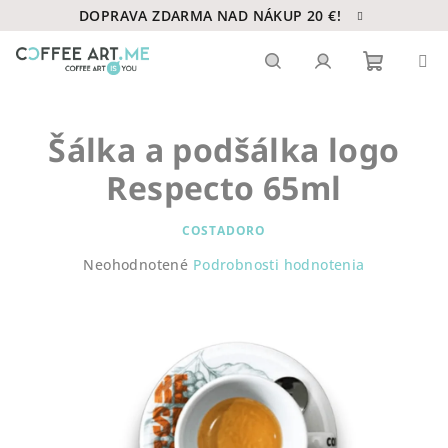
Prejsť
DOPRAVA ZDARMA NAD NÁKUP 20 €!
na
obsah
Nákupn
Hľadať
Prihlásenie
Šálka a podšálka logo
košík
Respecto 65ml
COSTADORO
Priemerné
Neohodnotené
Podrobnosti hodnotenia
hodnotenie
produktu
je
0,0
z
5
hviezdičiek.