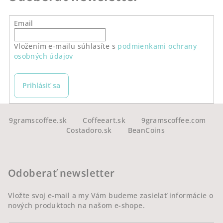
Email
Vložením e-mailu súhlasíte s
podmienkami ochrany
osobných údajov
Prihlásiť sa
Z
á
9gramscoffee.sk
Coffeeart.sk
9gramscoffee.com
Costadoro.sk
BeanCoins
p
ä
t
Odoberať newsletter
i
e
Vložte svoj e-mail a my Vám budeme zasielať informácie o
nových produktoch na našom e-shope.