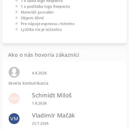
1 x šálka logo Respecto
1 x podšálka logo Respecto
Materiál: porcelán
Objem: 65ml
Pre nápoje espresso, ristretto
Lyžička nie je súčasťou
Hodnotenie obchodu je 0 z 5 hviezdičiek.
4.8.2026
skvela komunikacia
Schmidt Miloš
SM
Hodnotenie obchodu je 5 z 5 hviezdičiek.
1.8.2026
Vladimír Mačák
VM
Hodnotenie obchodu je 5 z 5 hviezdičiek.
25.7.2026