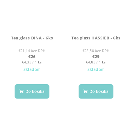
Tea glass DINA - 6ks
Tea glass HASSIEB - 6ks
€21,14 bez DPH
€23,58 bez DPH
€26
€29
Jednotková
Jednotková
€4,33 / 1 ks
€4,83 / 1 ks
cena:
cena:
Skladom
Skladom
Do košíka
Do košíka