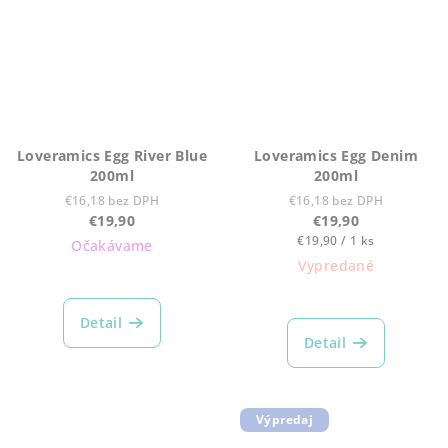
Loveramics Egg River Blue
Loveramics Egg Denim
200ml
200ml
€16,18 bez DPH
€16,18 bez DPH
€19,90
€19,90
Jednotková
€19,90 / 1 ks
Očakávame
cena:
Vypredané
Detail
Detail
Výpredaj