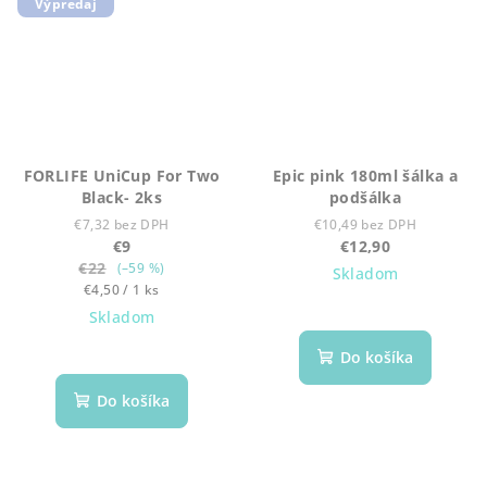
Výpredaj
FORLIFE UniCup For Two
Epic pink 180ml šálka a
Black- 2ks
podšálka
€7,32 bez DPH
€10,49 bez DPH
€9
€12,90
€22
(–59 %)
Skladom
Jednotková
€4,50 / 1 ks
cena:
Skladom
Do košíka
Do košíka