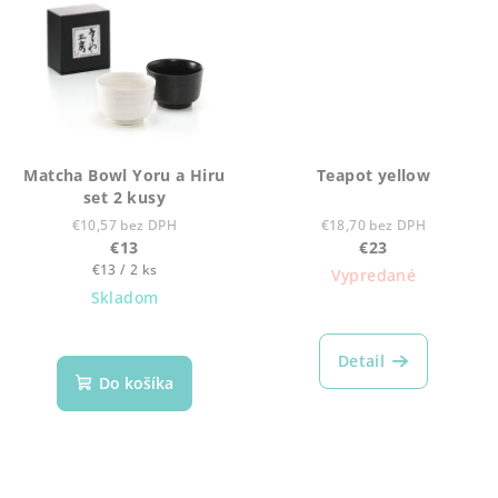
Matcha Bowl Yoru a Hiru
Teapot yellow
set 2 kusy
€10,57 bez DPH
€18,70 bez DPH
€13
€23
Jednotková
€13 / 2 ks
Vypredané
cena:
Skladom
Detail
Do košíka