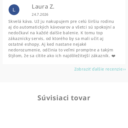
Laura Z.
L
Hodnotenie obchodu je 5 z 5 hviezdičiek.
24.7.2026
Skvelá káva. Už ju nakupujem pre celú širšiu rodinu
aj do automatických kávovarov a všetci sú spokojní a
nedočkaví na každé dalšie balenie. K tomu top
zákaznícky servis, od ktorého by sa mali učit aj
ostatné eshopy. Aj ked nastane nejaké
nedorozumenie, odčinia to veľmi promptne a takým
štýlom, že sa cítite ako ich najdôležitejší zákazník. ❤️
Zobraziť ďalšie recenzie
Súvisiaci tovar