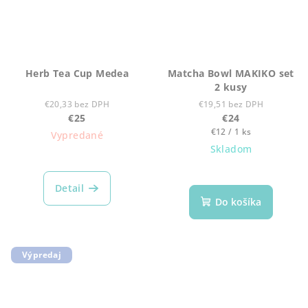
Herb Tea Cup Medea
Matcha Bowl MAKIKO set
2 kusy
€20,33 bez DPH
€19,51 bez DPH
€25
€24
Jednotková
€12 / 1 ks
Vypredané
cena:
Skladom
Detail
Do košíka
Výpredaj