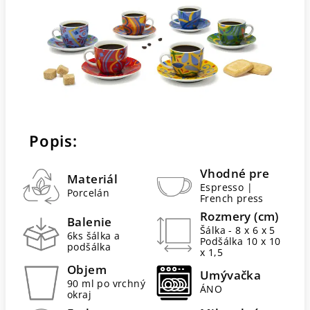
Popis:
Vhodné pre
Materiál
Espresso |
Porcelán
French press
Rozmery (cm)
Balenie
Šálka - 8 x 6 x 5
6ks šálka a
Podšálka 10 x 10
podšálka
x 1,5
Objem
Umývačka
90 ml po vrchný
ÁNO
okraj