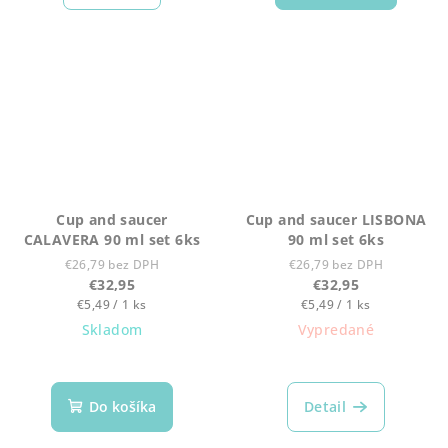
Cup and saucer
Cup and saucer LISBONA
CALAVERA 90 ml set 6ks
90 ml set 6ks
€26,79 bez DPH
€26,79 bez DPH
€32,95
€32,95
Jednotková
Jednotková
€5,49 / 1 ks
€5,49 / 1 ks
cena:
cena:
Skladom
Vypredané
Do košíka
Detail