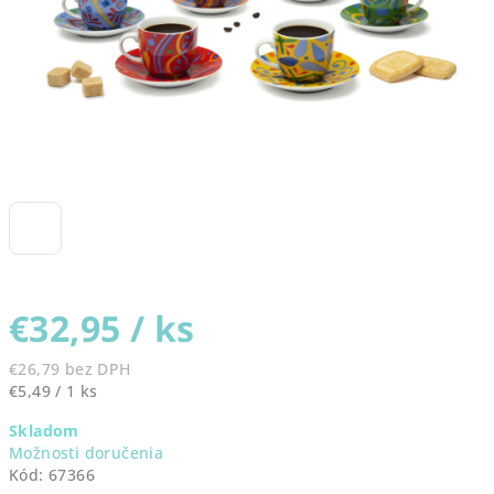
€32,95
/ ks
€26,79 bez DPH
Jednotková
€5,49 / 1 ks
cena:
Skladom
Možnosti doručenia
Kód:
67366