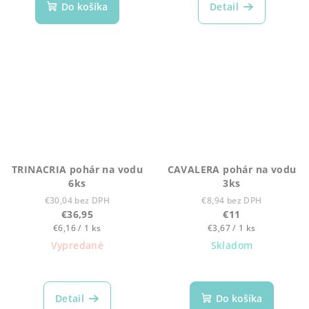
Do košíka
Detail
TRINACRIA pohár na vodu
CAVALERA pohár na vodu
6ks
3ks
€30,04 bez DPH
€8,94 bez DPH
€36,95
€11
Jednotková
Jednotková
€6,16 / 1 ks
€3,67 / 1 ks
cena:
cena:
Vypredané
Skladom
Detail
Do košíka