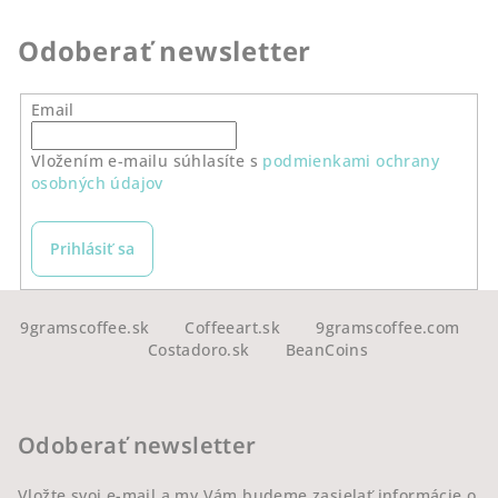
Odoberať newsletter
Email
Vložením e-mailu súhlasíte s
podmienkami ochrany
osobných údajov
Prihlásiť sa
Z
á
9gramscoffee.sk
Coffeeart.sk
9gramscoffee.com
Costadoro.sk
BeanCoins
p
ä
t
Odoberať newsletter
i
e
Vložte svoj e-mail a my Vám budeme zasielať informácie o