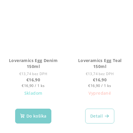
Loveramics Egg Denim
Loveramics Egg Teal
150ml
150ml
€13,74 bez DPH
€13,74 bez DPH
€16,90
€16,90
Jednotková
Jednotková
€16,90 / 1 ks
€16,90 / 1 ks
cena:
cena:
Skladom
Vypredané
Do košíka
Detail