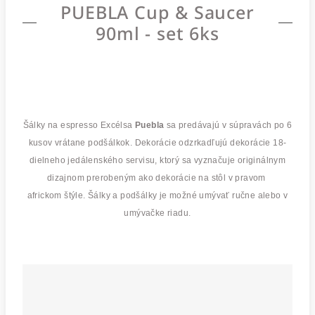
PUEBLA Cup & Saucer
90ml - set 6ks
Šálky na espresso Excélsa
Puebla
sa predávajú v súpravách po 6
kusov vrátane podšálkok. Dekorácie odzrkadľujú dekorácie 18-
dielneho jedálenského servisu, ktorý sa vyznačuje originálnym
dizajnom prerobeným ako dekorácie na stôl v pravom
africkom štýle. Šálky a podšálky je možné umývať ručne alebo v
umývačke riadu.