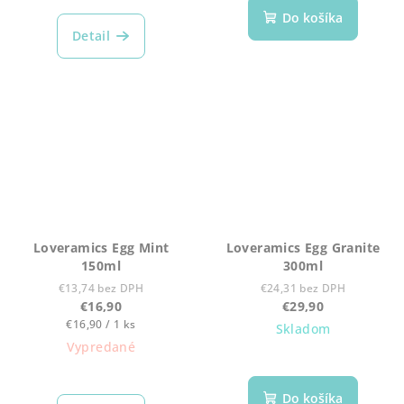
hodnotenie
Do košíka
produktu
Detail
je
5,0
z
5
hviezdičiek.
Loveramics Egg Mint
Loveramics Egg Granite
150ml
300ml
€13,74 bez DPH
€24,31 bez DPH
€16,90
€29,90
Jednotková
€16,90 / 1 ks
Skladom
cena:
Vypredané
Do košíka