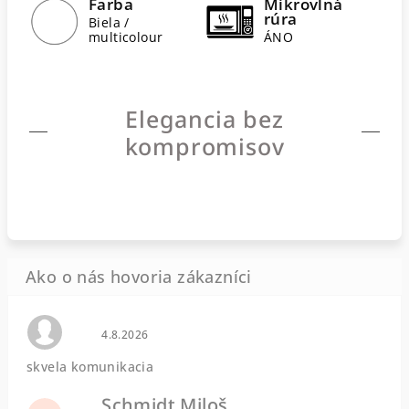
Farba
Mikrovlná
rúra
Biela /
multicolour
ÁNO
Elegancia bez
kompromisov
Hodnotenie obchodu je 0 z 5 hviezdičiek.
4.8.2026
skvela komunikacia
Schmidt Miloš