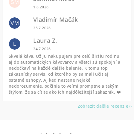
SM
Hodnotenie obchodu je 5 z 5 hviezdičiek.
1.8.2026
Vladimír Mačák
VM
Hodnotenie obchodu je 5 z 5 hviezdičiek.
25.7.2026
Laura Z.
L
Hodnotenie obchodu je 5 z 5 hviezdičiek.
24.7.2026
Skvelá káva. Už ju nakupujem pre celú širšiu rodinu
aj do automatických kávovarov a všetci sú spokojní a
nedočkaví na každé dalšie balenie. K tomu top
zákaznícky servis, od ktorého by sa mali učit aj
ostatné eshopy. Aj ked nastane nejaké
nedorozumenie, odčinia to veľmi promptne a takým
štýlom, že sa cítite ako ich najdôležitejší zákazník. ❤️
Zobraziť ďalšie recenzie