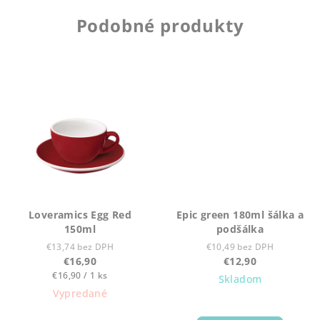
Podobné produkty
Loveramics Egg Red
Epic green 180ml šálka a
150ml
podšálka
€13,74 bez DPH
€10,49 bez DPH
€16,90
€12,90
Jednotková
€16,90 / 1 ks
Skladom
cena:
Vypredané
Priemerné