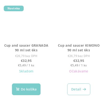
Novinka
Cup and saucer GRANADA
Cup and saucer KIMONO
90 ml set 6ks
90 ml set 6ks
€26,79 bez DPH
€26,79 bez DPH
€32,95
€32,95
Jednotková
Jednotková
€5,49 / 1 ks
€5,49 / 1 ks
cena:
cena:
Skladom
Očakávame
Do košíka
Detail