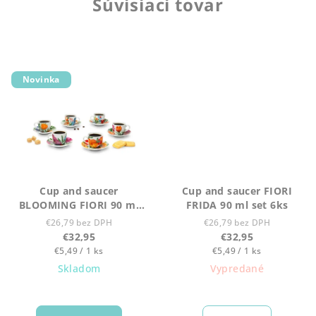
Súvisiaci tovar
Novinka
Cup and saucer
Cup and saucer FIORI
BLOOMING FIORI 90 ml
FRIDA 90 ml set 6ks
set 6ks
€26,79 bez DPH
€26,79 bez DPH
€32,95
€32,95
Jednotková
Jednotková
€5,49 / 1 ks
€5,49 / 1 ks
cena:
cena:
Skladom
Vypredané