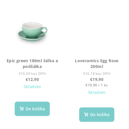
Epic green 180ml šálka a
Loveramics Egg Rose
podšálka
200ml
€10,49 bez DPH
€16,18 bez DPH
€12,90
€19,90
Jednotková
€19,90 / 1 ks
Skladom
cena:
Skladom
Do košíka
Do košíka