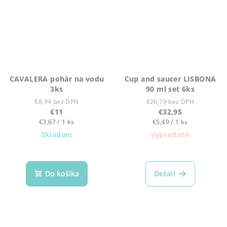
CAVALERA pohár na vodu
Cup and saucer LISBONA
3ks
90 ml set 6ks
€8,94 bez DPH
€26,79 bez DPH
€11
€32,95
Jednotková
Jednotková
€3,67 / 1 ks
€5,49 / 1 ks
cena:
cena:
Skladom
Vypredané
Do košíka
Detail