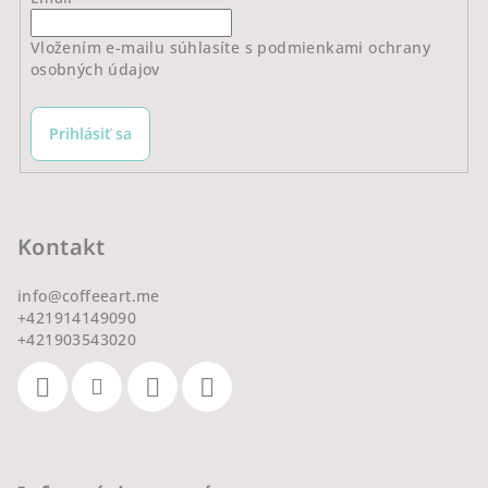
Vložením e-mailu súhlasíte s
podmienkami ochrany
osobných údajov
Prihlásiť sa
Kontakt
info
@
coffeeart.me
+421914149090
+421903543020