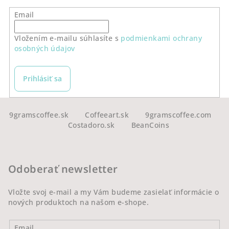
Email
Vložením e-mailu súhlasíte s
podmienkami ochrany
osobných údajov
Prihlásiť sa
Z
á
9gramscoffee.sk
Coffeeart.sk
9gramscoffee.com
Costadoro.sk
BeanCoins
p
ä
t
Odoberať newsletter
i
e
Vložte svoj e-mail a my Vám budeme zasielať informácie o
nových produktoch na našom e-shope.
Email