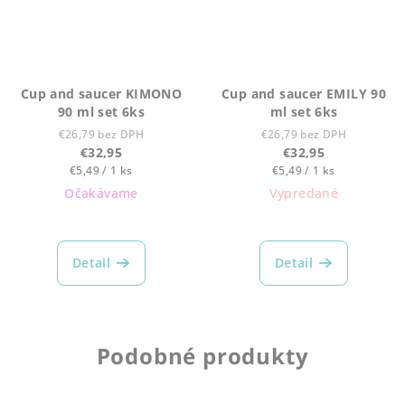
Cup and saucer KIMONO
Cup and saucer EMILY 90
90 ml set 6ks
ml set 6ks
€26,79 bez DPH
€26,79 bez DPH
€32,95
€32,95
Jednotková
Jednotková
€5,49 / 1 ks
€5,49 / 1 ks
cena:
cena:
Očakávame
Vypredané
Detail
Detail
Podobné produkty