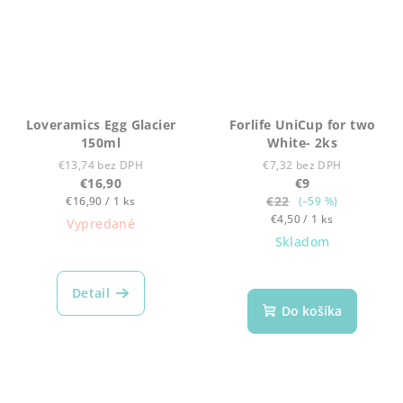
Loveramics Egg Glacier
Forlife UniCup for two
150ml
White- 2ks
€13,74 bez DPH
€7,32 bez DPH
€16,90
€9
Jednotková
€22
€16,90 / 1 ks
(–59 %)
cena:
Jednotková
€4,50 / 1 ks
Vypredané
cena:
Skladom
Detail
Do košíka