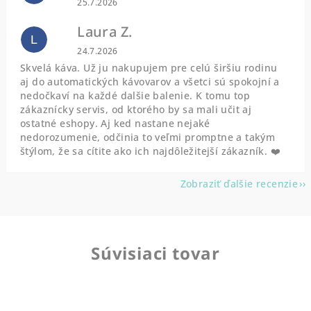
25.7.2026
Laura Z.
L
Hodnotenie obchodu je 5 z 5 hviezdičiek.
24.7.2026
Skvelá káva. Už ju nakupujem pre celú širšiu rodinu
aj do automatických kávovarov a všetci sú spokojní a
nedočkaví na každé dalšie balenie. K tomu top
zákaznícky servis, od ktorého by sa mali učit aj
ostatné eshopy. Aj ked nastane nejaké
nedorozumenie, odčinia to veľmi promptne a takým
štýlom, že sa cítite ako ich najdôležitejší zákazník. ❤️
Zobraziť ďalšie recenzie
Súvisiaci tovar