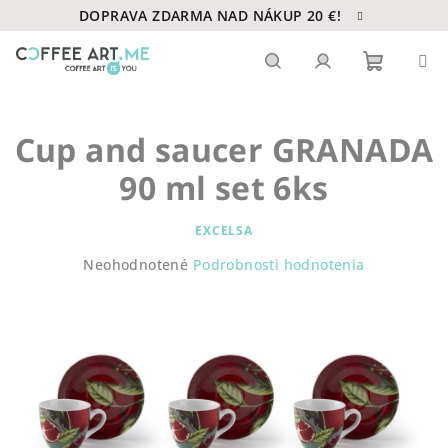
Prejsť
DOPRAVA ZDARMA NAD NÁKUP 20 €!
na
obsah
Nákupn
Hľadať
Prihlásenie
Cup and saucer GRANADA
košík
90 ml set 6ks
EXCELSA
Priemerné
Neohodnotené
Podrobnosti hodnotenia
hodnotenie
produktu
je
0,0
z
5
hviezdičiek.