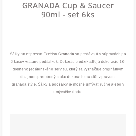
GRANADA Cup & Saucer
90ml - set 6ks
Šálky na espresso Excélsa
Granada
sa predávajú v súpravách po
6 kusov vrátane podšálkok. Dekorácie odzrkadľujú dekorácie 18-
dielneho jedálenského servisu, ktorý sa vyznačuje originálnym
dizajnom prerobeným ako dekorácie na stôl v pravom
granada štýle. Šálky a podšálky je možné umývať ručne alebo v
umývačke riadu.