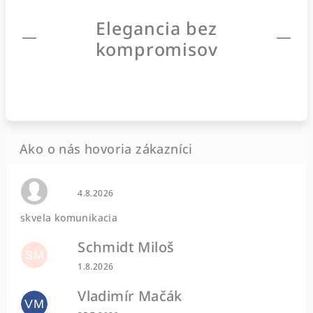
Elegancia bez
kompromisov
Hodnotenie obchodu je 0 z 5 hviezdičiek.
4.8.2026
skvela komunikacia
Schmidt Miloš
SM
Hodnotenie obchodu je 5 z 5 hviezdičiek.
1.8.2026
Vladimír Mačák
VM
Hodnotenie obchodu je 5 z 5 hviezdičiek.