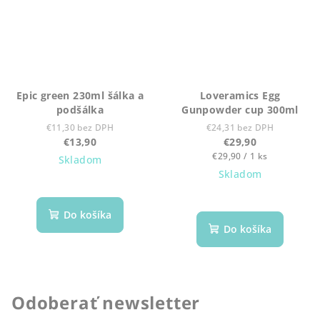
Epic green 230ml šálka a
Loveramics Egg
podšálka
Gunpowder cup 300ml
€11,30 bez DPH
€24,31 bez DPH
€13,90
€29,90
Jednotková
€29,90 / 1 ks
Skladom
cena:
Skladom
Do košíka
Do košíka
Odoberať newsletter