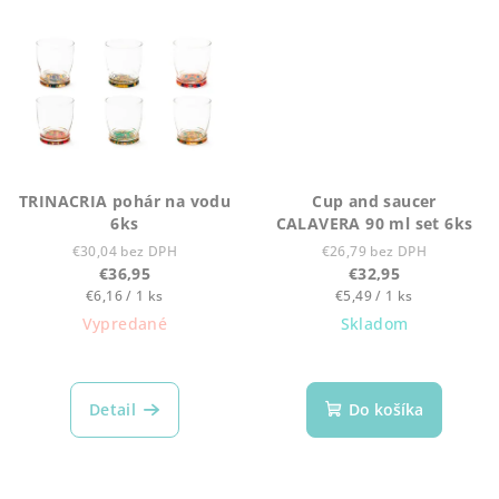
TRINACRIA pohár na vodu
Cup and saucer
6ks
CALAVERA 90 ml set 6ks
€30,04 bez DPH
€26,79 bez DPH
€36,95
€32,95
Jednotková
Jednotková
€6,16 / 1 ks
€5,49 / 1 ks
cena:
cena:
Vypredané
Skladom
Detail
Do košíka