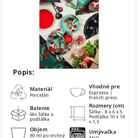
Popis:
Vhodné pre
Materiál
Espresso |
Porcelán
French press
Rozmery (cm)
Balenie
Šálka - 8 x 6 x 5
6ks šálka a
Podšálka 10 x 10
podšálka
x 1,5
Objem
Umývačka
90 ml po vrchný
ÁNO