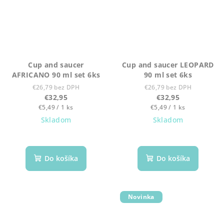
Cup and saucer
Cup and saucer LEOPARD
AFRICANO 90 ml set 6ks
90 ml set 6ks
€26,79 bez DPH
€26,79 bez DPH
€32,95
€32,95
Jednotková
Jednotková
€5,49 / 1 ks
€5,49 / 1 ks
cena:
cena:
Skladom
Skladom
Do košíka
Do košíka
Novinka