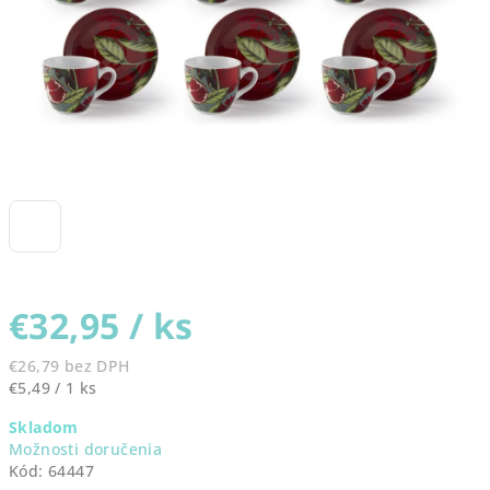
€32,95
/ ks
€26,79 bez DPH
Jednotková
€5,49 / 1 ks
cena:
Skladom
Možnosti doručenia
Kód:
64447