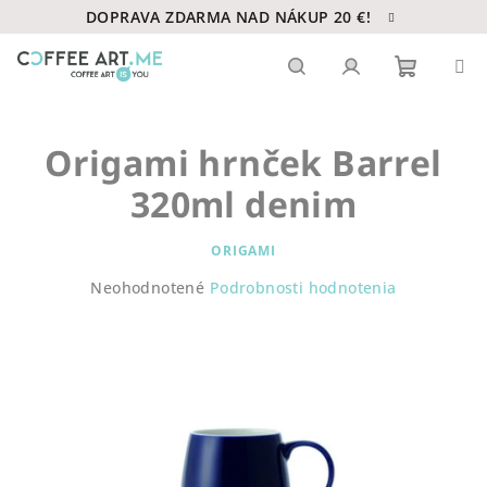
Prejsť
DOPRAVA ZDARMA NAD NÁKUP 20 €!
na
obsah
Nákupn
Hľadať
Prihlásenie
Origami hrnček Barrel
košík
320ml denim
ORIGAMI
Priemerné
Neohodnotené
Podrobnosti hodnotenia
hodnotenie
produktu
je
0,0
z
5
hviezdičiek.