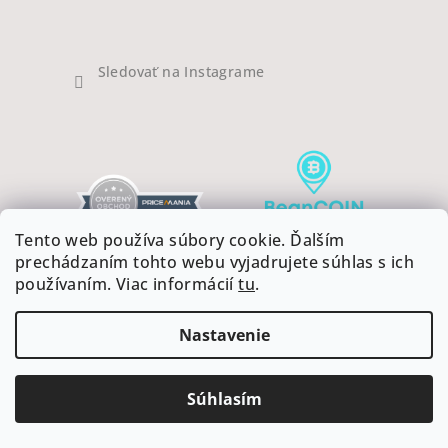
Sledovať na Instagrame
Tento web používa súbory cookie. Ďalším
prechádzaním tohto webu vyjadrujete súhlas s ich
používaním. Viac informácií
tu
.
Nastavenie
Copyright 2026
COFFEEART
. Všetky práva vyhradené.
Upraviť nastavenie cookies
Súhlasím
Vytvoril Shoptet