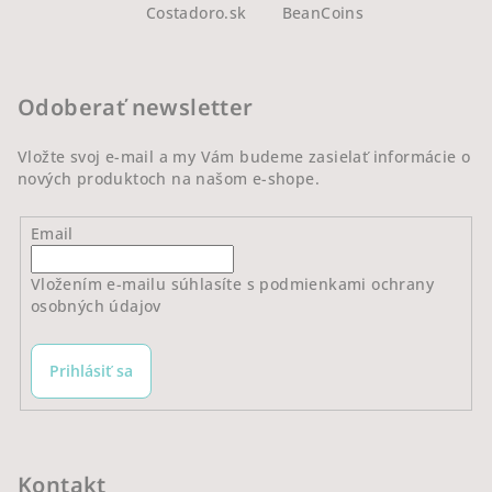
Costadoro.sk
BeanCoins
p
ä
t
Odoberať newsletter
i
e
Vložte svoj e-mail a my Vám budeme zasielať informácie o
nových produktoch na našom e-shope.
Email
Vložením e-mailu súhlasíte s
podmienkami ochrany
osobných údajov
Prihlásiť sa
Kontakt