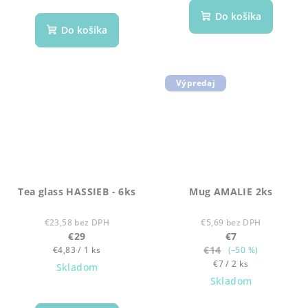
Do košíka
Do košíka
Výpredaj
Tea glass HASSIEB - 6ks
Mug AMALIE 2ks
€23,58 bez DPH
€5,69 bez DPH
€29
€7
Jednotková
€14
€4,83 / 1 ks
(–50 %)
cena:
Jednotková
€7 / 2 ks
Skladom
cena:
Skladom