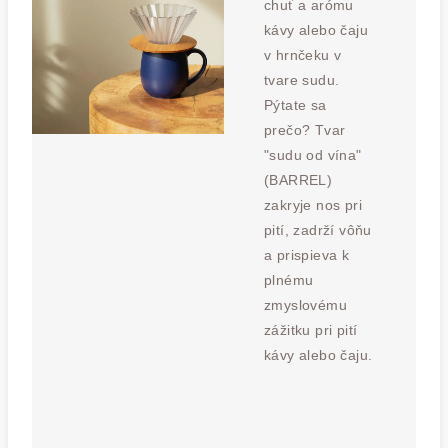
chuť a arómu
kávy alebo čaju
v hrnčeku v
tvare sudu.
Pýtate sa
prečo? Tvar
"sudu od vína"
(BARREL)
zakryje nos pri
pití, zadrží vôňu
a prispieva k
plnému
zmyslovému
zážitku pri pití
kávy alebo čaju.