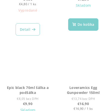
Jednotková
€4,80 / 1 ks
Skladom
cena:
Vypredané
Priemerné
hodnotenie
produktu
Do košíka
je
Detail
5,0
z
5
hviezdičiek.
Epic black 70ml šálka a
Loveramics Egg
podšálka
Gunpowder 150ml
€8,05 bez DPH
€13,74 bez DPH
€9,90
€16,90
Jednotková
€16,90 / 1 ks
Skladom