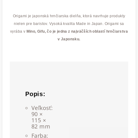
Origami je japonská hrnčiarska dielňa, ktorá navrhuje produkty
nielen pre baristov. Vysoká kvalita Made in Japan. Origami sa
vyrába v
Mino, Gifu, čo je jedna z najväčších oblastí hrnčiarstva
v Japonsku.
Popis:
Veľkosť:
90 ×
115 ×
82 mm
Farba: