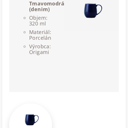
T
mavomodrá
(denim)
Objem:
320 ml
Materiál:
Porcelán
Výrobca:
Origami