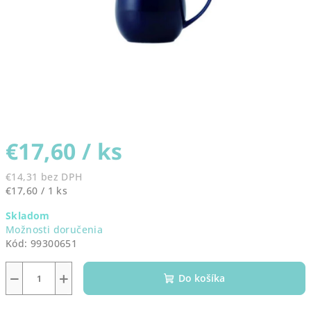
€17,60
/ ks
€14,31 bez DPH
Jednotková
€17,60 / 1 ks
cena:
Skladom
Možnosti doručenia
Kód:
99300651
−
+
Do košíka