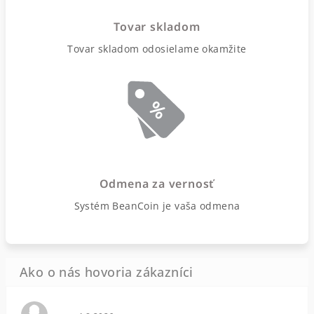
Tovar skladom
Tovar skladom odosielame okamžite
Odmena za vernosť
Systém BeanCoin je vaša odmena
Hodnotenie obchodu je 0 z 5 hviezdičiek.