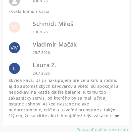
4.8.2026
skvela komunikacia
Schmidt Miloš
SM
Hodnotenie obchodu je 5 z 5 hviezdičiek.
1.8.2026
Vladimír Mačák
VM
Hodnotenie obchodu je 5 z 5 hviezdičiek.
25.7.2026
Laura Z.
L
Hodnotenie obchodu je 5 z 5 hviezdičiek.
24.7.2026
Skvelá káva. Už ju nakupujem pre celú širšiu rodinu
aj do automatických kávovarov a všetci sú spokojní a
nedočkaví na každé dalšie balenie. K tomu top
zákaznícky servis, od ktorého by sa mali učit aj
ostatné eshopy. Aj ked nastane nejaké
nedorozumenie, odčinia to veľmi promptne a takým
štýlom, že sa cítite ako ich najdôležitejší zákazník. ❤️
Zobraziť ďalšie recenzie