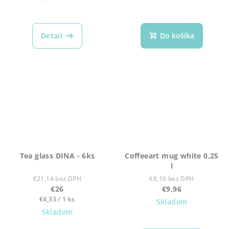
Detail
Do košíka
Tea glass DINA - 6ks
Coffeeart mug white 0,25
l
€21,14 bez DPH
€8,10 bez DPH
€26
€9,96
Jednotková
€4,33 / 1 ks
Skladom
cena:
Skladom