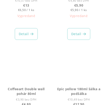
€10,57 bez DPH
€4,80 bez DPH
€13
€5,90
Jednotková
Jednotková
€6,50 / 1 ks
€5,90 / 1 ks
cena:
cena:
Vypredané
Vypredané
Priemerné
hodnotenie
produktu
Detail
Detail
je
5,0
z
5
hviezdičiek.
Coffeeart Double wall
Epic yellow 180ml šálka a
pohár 80ml
podšálka
€3,90 bez DPH
€10,49 bez DPH
€4,80
€12,90