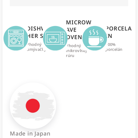
MICROW
DISHWAS
PORCELA
AVE
HER SAFE
IN
OVEN
Vhodný do
100%
Vhodný do
umývačky
porcelán
mikrovlnej
rúru
Made in Japan