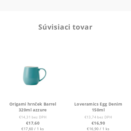
Súvisiaci tovar
Origami hrnček Barrel
Loveramics Egg Denim
320ml azzure
150ml
€14,31 bez DPH
€13,74 bez DPH
€17,60
€16,90
Jednotková
Jednotková
€17,60 / 1 ks
€16,90 / 1 ks