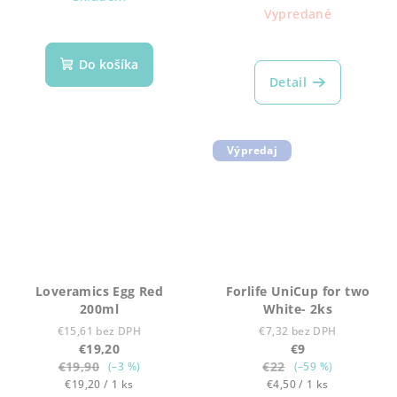
cena:
Vypredané
Do košíka
Detail
Výpredaj
Loveramics Egg Red
Forlife UniCup for two
200ml
White- 2ks
€15,61 bez DPH
€7,32 bez DPH
€19,20
€9
€19,90
€22
(–3 %)
(–59 %)
Jednotková
Jednotková
€19,20 / 1 ks
€4,50 / 1 ks