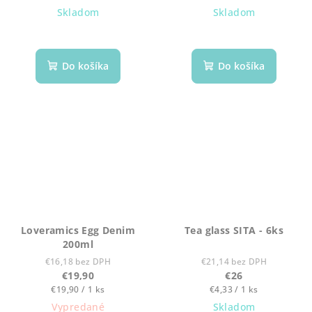
cena:
cena:
Skladom
Skladom
Do košíka
Do košíka
Loveramics Egg Denim
Tea glass SITA - 6ks
200ml
€16,18 bez DPH
€21,14 bez DPH
€19,90
€26
Jednotková
Jednotková
€19,90 / 1 ks
€4,33 / 1 ks
cena:
cena:
Vypredané
Skladom