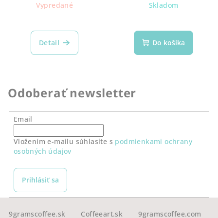
cena:
cena:
Vypredané
Skladom
Detail
Do košíka
Odoberať newsletter
Email
Vložením e-mailu súhlasíte s
podmienkami ochrany
osobných údajov
Prihlásiť sa
Z
á
9gramscoffee.sk
Coffeeart.sk
9gramscoffee.com