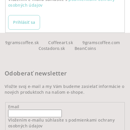
osobných údajov
Prihlásiť sa
Z
á
9gramscoffee.sk
Coffeeart.sk
9gramscoffee.com
Costadoro.sk
BeanCoins
p
ä
t
Odoberať newsletter
i
e
Vložte svoj e-mail a my Vám budeme zasielať informácie o
nových produktoch na našom e-shope.
Email
Vložením e-mailu súhlasíte s
podmienkami ochrany
osobných údajov