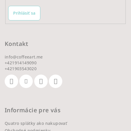
Prihlásiť sa
Kontakt
info
@
coffeeart.me
+421914149090
+421903543020
Informácie pre vás
Quatro splátky ako nakupovať
Obchodné podmienky