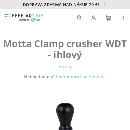
Prejsť
DOPRAVA ZDARMA NAD NÁKUP 20 €!
na
obsah
Nákupn
Hľadať
Prihlásenie
Motta Clamp crusher WDT
košík
- ihlový
MOTTA
Priemerné
Neohodnotené
Podrobnosti hodnotenia
hodnotenie
produktu
je
0,0
z
5
hviezdičiek.