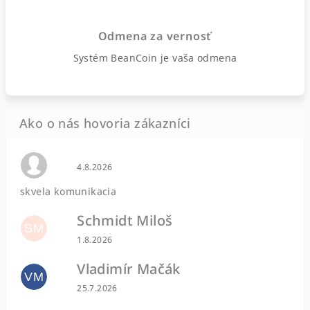
Odmena za vernosť
Systém BeanCoin je vaša odmena
Hodnotenie obchodu je 0 z 5 hviezdičiek.
4.8.2026
skvela komunikacia
Schmidt Miloš
SM
Hodnotenie obchodu je 5 z 5 hviezdičiek.
1.8.2026
Vladimír Mačák
VM
Hodnotenie obchodu je 5 z 5 hviezdičiek.
25.7.2026