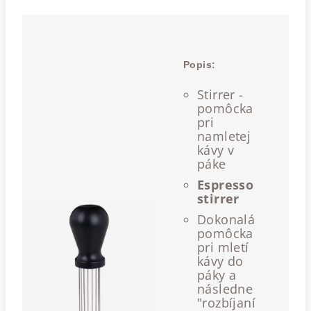
Popis:
Stirrer -
pomôcka
pri
namletej
kávy v
páke
Espresso
stirrer
Dokonalá
pomôcka
pri mletí
kávy do
páky a
následne
"rozbíjaní