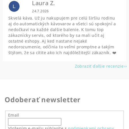
Laura Z.
L
Hodnotenie obchodu je 5 z 5 hviezdičiek.
24.7.2026
Skvelá káva. Už ju nakupujem pre celú širšiu rodinu
aj do automatických kávovarov a všetci sú spokojní a
nedočkaví na každé dalšie balenie. K tomu top
zákaznícky servis, od ktorého by sa mali učit aj
ostatné eshopy. Aj ked nastane nejaké
nedorozumenie, odčinia to veľmi promptne a takým
štýlom, že sa cítite ako ich najdôležitejší zákazník. ❤️
Zobraziť ďalšie recenzie
Odoberať newsletter
Email
Vložením e-mailu súhlasíte s
podmienkami ochrany