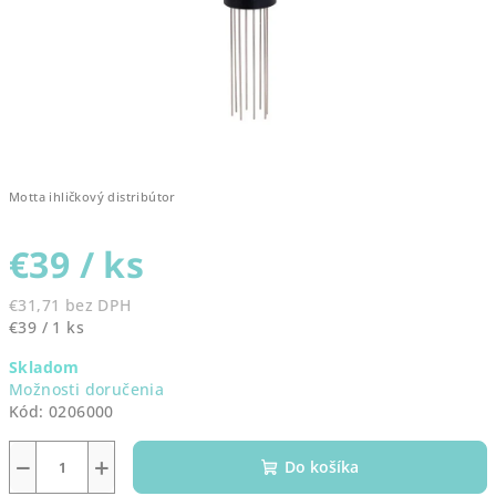
Motta ihličkový distribútor
€39
/ ks
€31,71 bez DPH
Jednotková
€39 / 1 ks
cena:
Skladom
Možnosti doručenia
Kód:
0206000
−
+
Do košíka