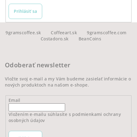
k
y
Prihlásiť sa
v
ý
Z
p
á
9gramscoffee.sk
Coffeeart.sk
9gramscoffee.com
i
Costadoro.sk
BeanCoins
p
s
u
ä
t
Odoberať newsletter
i
e
Vložte svoj e-mail a my Vám budeme zasielať informácie o
nových produktoch na našom e-shope.
Email
Vložením e-mailu súhlasíte s
podmienkami ochrany
osobných údajov