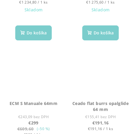
Jednotková
Jednotková
€1 234,80 / 1 ks
€1 275,60 / 1 ks
cena:
cena:
Skladom
Skladom
Do košíka
Do košíka
ECM S Manuale 64mm
Ceado flat burrs opalglide
64 mm
€243,09 bez DPH
€155,41 bez DPH
€299
€191,16
€609,60
Jednotková
(–50 %)
€191,16 / 1 ks