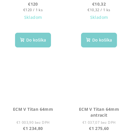
€120
€10,32
Jednotková
Jednotková
€120 / 1 ks
€10,32 / 1 ks
cena:
cena:
Skladom
Skladom
Do košíka
Do košíka
ECM V Titan 64mm
ECM V Titan 64mm
antracit
€1 003,90 bez DPH
€1 037,07 bez DPH
€1 234,80
€1 275,60