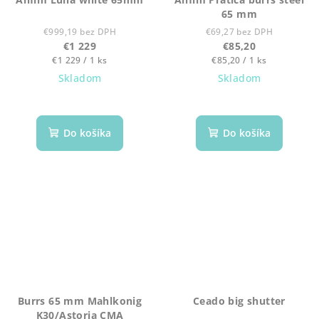
65 mm
€999,19 bez DPH
€69,27 bez DPH
€1 229
€85,20
Jednotková
Jednotková
€1 229 / 1 ks
€85,20 / 1 ks
cena:
cena:
Skladom
Skladom
Do košíka
Do košíka
Burrs 65 mm Mahlkonig
Ceado big shutter
K30/Astoria CMA