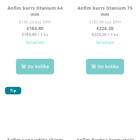
Anfim burrs titanium 64
Anfim burrs titanium 75
mm
mm
€150,24 bez DPH
€183,90 bez DPH
€184,80
€226,20
Jednotková
Jednotková
€184,80 / 1 ks
€226,20 / 1 ks
cena:
cena:
Skladom
Skladom
Do košíka
Do košíka
Tip
Anfim Luna white 65mm
Anfim Pratica burrs steel