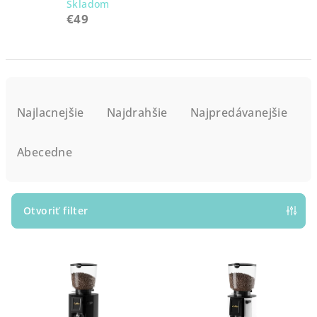
Skladom
€49
R
a
Najlacnejšie
Najdrahšie
Najpredávanejšie
d
e
Abecedne
n
i
e
Otvoriť filter
p
V
r
ý
o
p
d
i
u