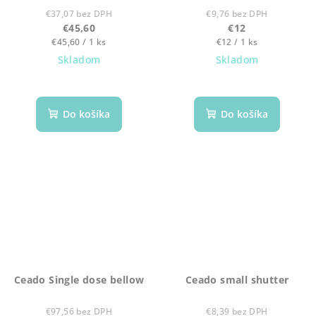
€37,07 bez DPH
€9,76 bez DPH
€45,60
€12
Jednotková
Jednotková
€45,60 / 1 ks
€12 / 1 ks
cena:
cena:
Skladom
Skladom
Do košíka
Do košíka
Ceado Single dose bellow
Ceado small shutter
€97,56 bez DPH
€8,39 bez DPH