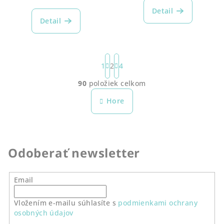
Detail
Detail
S
t
1
2
4
r
90
položiek celkom
á
O
n
v
Hore
k
l
o
á
v
a
d
n
a
Odoberať newsletter
i
c
e
i
e
Email
p
r
Vložením e-mailu súhlasíte s
podmienkami ochrany
osobných údajov
v