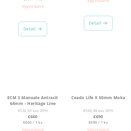
Vypredané
cena:
Vypredané
Detail
Detail
ECM S Manuale Antracit
Ceado Life X 50mm Moka
64mm - Heritage Line
€536,59 bez DPH
€560,98 bez DPH
€660
€690
Jednotková
Jednotková
€660 / 1 ks
€690 / 1 ks
cena:
cena:
Vypredané
Vypredané