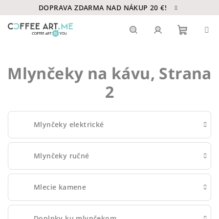
Prejsť
DOPRAVA ZDARMA NAD NÁKUP 20 €!
na
obsah
Nákupn
Hľadať
Prihlásenie
Mlynčeky na kávu
, Strana
košík
2
Mlynčeky elektrické
Mlynčeky ručné
Mlecie kamene
Doplnky ku mlynčekom