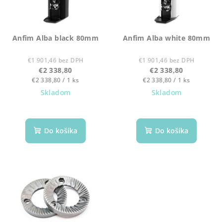
s
k
p
t
r
o
Anfim Alba black 80mm
Anfim Alba white 80mm
o
v
d
€1 901,46 bez DPH
€1 901,46 bez DPH
€2 338,80
€2 338,80
u
Jednotková
Jednotková
€2 338,80 / 1 ks
€2 338,80 / 1 ks
k
cena:
cena:
Skladom
Skladom
t
o
v
Do košíka
Do košíka