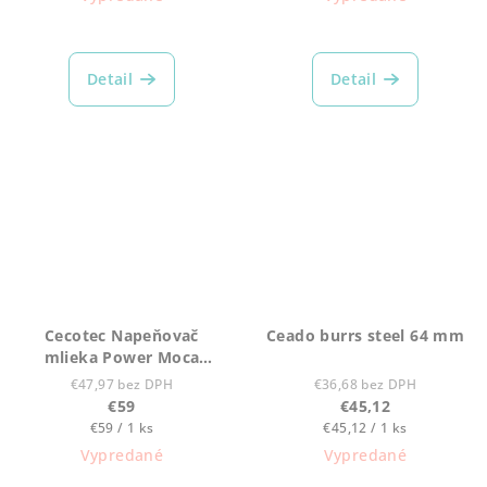
Detail
Detail
Cecotec Napeňovač
Ceado burrs steel 64 mm
mlieka Power Moca
Spume 5000
€47,97 bez DPH
€36,68 bez DPH
€59
€45,12
Jednotková
Jednotková
€59 / 1 ks
€45,12 / 1 ks
cena:
cena:
Vypredané
Vypredané