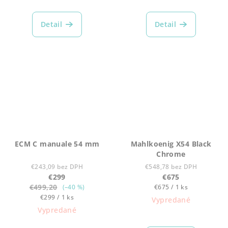
Priemerné
hodnotenie
produktu
Detail
Detail
je
5,0
z
5
hviezdičiek.
ECM C manuale 54 mm
Mahlkoenig X54 Black
Chrome
€243,09 bez DPH
€548,78 bez DPH
€299
€675
€499,20
Jednotková
(–40 %)
€675 / 1 ks
Jednotková
cena:
€299 / 1 ks
Vypredané
cena:
Vypredané