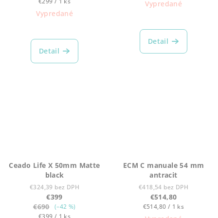
Jednotková
cena:
€299 / 1 ks
Vypredané
cena:
Vypredané
Detail
Detail
Ceado Life X 50mm Matte
ECM C manuale 54 mm
black
antracit
€324,39 bez DPH
€418,54 bez DPH
€399
€514,80
€690
Jednotková
(–42 %)
€514,80 / 1 ks
Jednotková
cena:
€399 / 1 ks