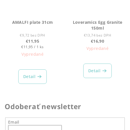
AMALFI plate 31cm
Loveramics Egg Granite
150ml
€9,72 bez DPH
€13,74 bez DPH
€11,95
€16,90
Jednotková
€11,95 / 1 ks
Vypredané
cena:
Vypredané
Detail
Detail
Odoberať newsletter
Email