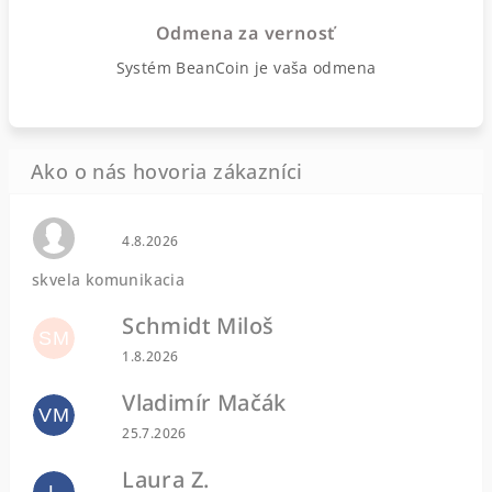
Odmena za vernosť
Systém BeanCoin je vaša odmena
Hodnotenie obchodu je 0 z 5 hviezdičiek.
4.8.2026
skvela komunikacia
Schmidt Miloš
SM
Hodnotenie obchodu je 5 z 5 hviezdičiek.
1.8.2026
Vladimír Mačák
VM
Hodnotenie obchodu je 5 z 5 hviezdičiek.
25.7.2026
Laura Z.