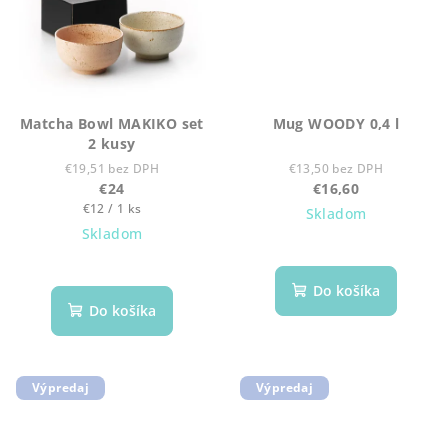
Matcha Bowl MAKIKO set
Mug WOODY 0,4 l
2 kusy
€19,51 bez DPH
€13,50 bez DPH
€24
€16,60
Jednotková
€12 / 1 ks
Skladom
cena:
Skladom
Do košíka
Do košíka
Výpredaj
Výpredaj