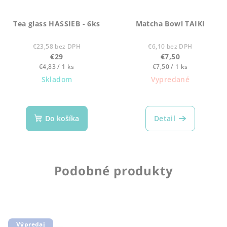
Tea glass HASSIEB - 6ks
Matcha Bowl TAIKI
€23,58 bez DPH
€6,10 bez DPH
€29
€7,50
Jednotková
Jednotková
€4,83 / 1 ks
€7,50 / 1 ks
cena:
cena:
Skladom
Vypredané
Do košíka
Detail
Podobné produkty
Výpredaj