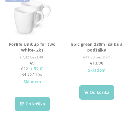
Forlife UniCup for two
Epic green 230ml šálka a
White- 2ks
podšálka
€7,32 bez DPH
€11,30 bez DPH
€9
€13,90
€22
(–59 %)
Skladom
Jednotková
€4,50 / 1 ks
cena:
Skladom
Do košíka
Do košíka