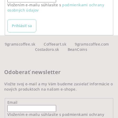
Vložením e-mailu súhlasíte s
podmienkami ochrany
osobných údajov
Prihlásiť sa
Z
á
9gramscoffee.sk
Coffeeart.sk
9gramscoffee.com
Costadoro.sk
BeanCoins
p
ä
t
Odoberať newsletter
i
e
Vložte svoj e-mail a my Vám budeme zasielať informácie o
nových produktoch na našom e-shope.
Email
Vložením e-mailu súhlasíte s
podmienkami ochrany