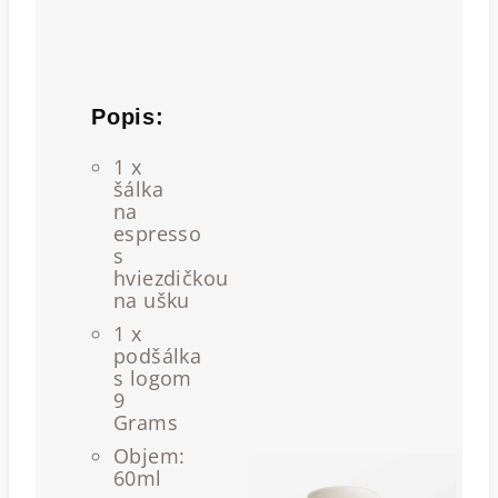
Popis:
1 x
šálka
na
espresso
s
hviezdičkou
na ušku
1 x
podšálka
s logom
9
Grams
Objem:
60ml