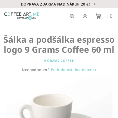
Prejsť
DOPRAVA ZDARMA NAD NÁKUP 20 €!
na
obsah
Nákupn
Hľadať
Prihlásenie
Šálka a podšálka espresso
košík
logo 9 Grams Coffee 60 ml
9 GRAMS COFFEE
Priemerné
Neohodnotené
Podrobnosti hodnotenia
hodnotenie
produktu
je
0,0
z
5
hviezdičiek.