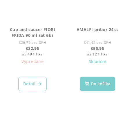
Cup and saucer FIORI
AMALFI príbor 24ks
FRIDA 90 ml set 6ks
€26,79 bez DPH
€41,42 bez DPH
€32,95
€50,95
Jednotková
Jednotková
€5,49 / 1 ks
€2,12 / 1 ks
cena:
cena:
Vypredané
Skladom
Detail
Do košíka