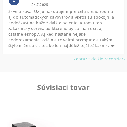
L
Hodnotenie obchodu je 5 z 5 hviezdičiek.
24.7.2026
Skvelá káva. Už ju nakupujem pre celú širšiu rodinu
aj do automatických kávovarov a všetci sú spokojní a
nedočkaví na každé dalšie balenie. K tomu top
zákaznícky servis, od ktorého by sa mali učit aj
ostatné eshopy. Aj ked nastane nejaké
nedorozumenie, odčinia to veľmi promptne a takým
štýlom, že sa cítite ako ich najdôležitejší zákazník. ❤️
Zobraziť ďalšie recenzie
Súvisiaci tovar