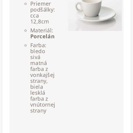
Priemer
podšálky:
cca
12,8cm
Materiál:
Porcelán
Farba:
bledo
sivá
matná
farba z
vonkajšej
strany,
biela
lesklá
farba z
vnútornej
strany