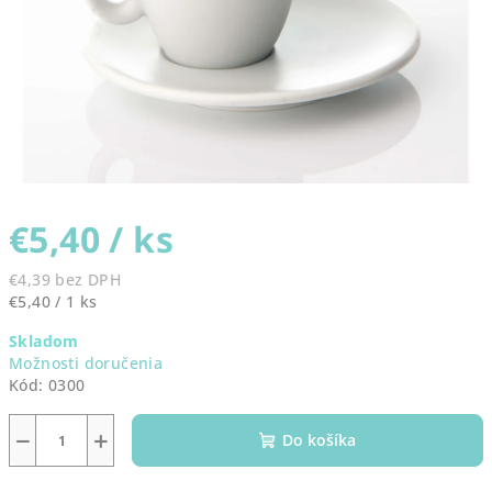
€5,40
/ ks
€4,39 bez DPH
Jednotková
€5,40 / 1 ks
cena:
Skladom
Možnosti doručenia
Kód:
0300
−
+
Do košíka