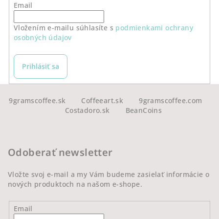
Email
Vložením e-mailu súhlasíte s
podmienkami ochrany
osobných údajov
Prihlásiť sa
Z
á
9gramscoffee.sk
Coffeeart.sk
9gramscoffee.com
Costadoro.sk
BeanCoins
p
ä
t
Odoberať newsletter
i
e
Vložte svoj e-mail a my Vám budeme zasielať informácie o
nových produktoch na našom e-shope.
Email