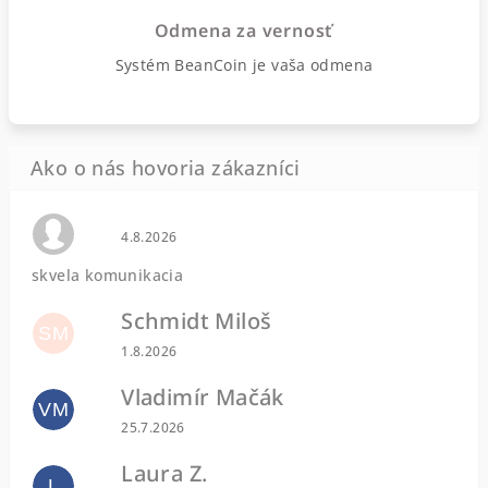
Odmena za vernosť
Systém BeanCoin je vaša odmena
Hodnotenie obchodu je 0 z 5 hviezdičiek.
4.8.2026
skvela komunikacia
Schmidt Miloš
SM
Hodnotenie obchodu je 5 z 5 hviezdičiek.
1.8.2026
Vladimír Mačák
VM
Hodnotenie obchodu je 5 z 5 hviezdičiek.
25.7.2026
Laura Z.
L