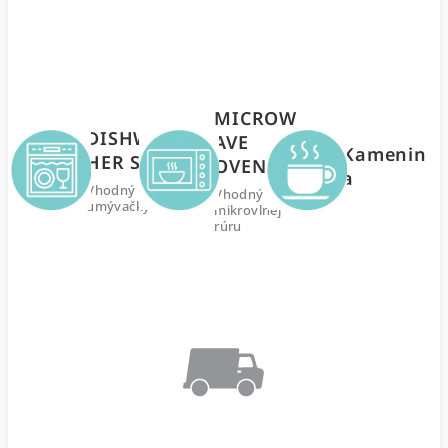
MICROW
DISHWAS
AVE
Kamenin
HER SAFE
OVEN
a
Vhodný do
Vhodný do
umývačky
mikrovlnej
rúru