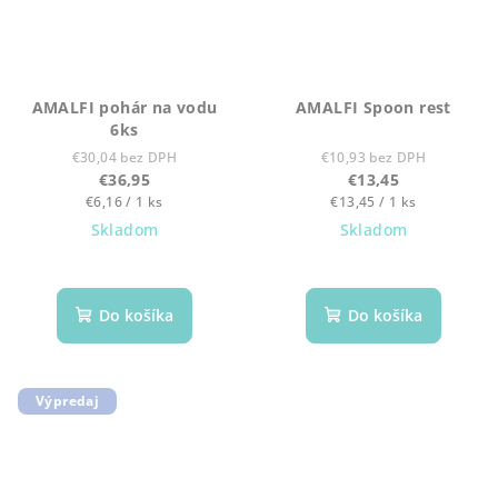
AMALFI pohár na vodu
AMALFI Spoon rest
6ks
€30,04 bez DPH
€10,93 bez DPH
€36,95
€13,45
Jednotková
Jednotková
€6,16 / 1 ks
€13,45 / 1 ks
cena:
cena:
Skladom
Skladom
Do košíka
Do košíka
Výpredaj