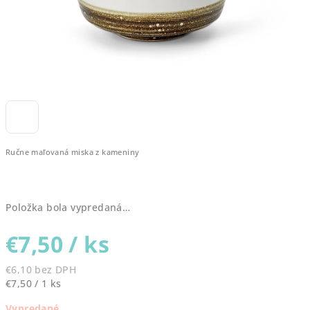
Ručne maľovaná miska z kameniny
Položka bola vypredaná…
€7,50
/ ks
€6,10 bez DPH
Jednotková
€7,50 / 1 ks
cena:
Vypredané