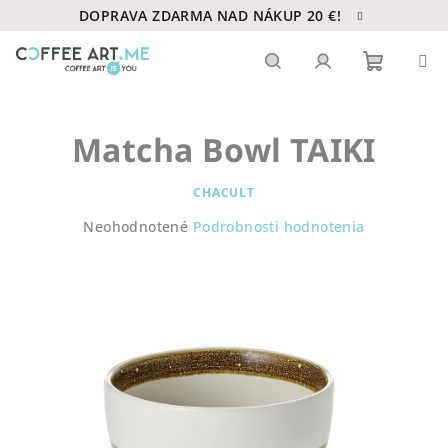
Prejsť
DOPRAVA ZDARMA NAD NÁKUP 20 €!
na
obsah
Nákupn
Hľadať
Prihlásenie
Matcha Bowl TAIKI
košík
CHACULT
Priemerné
Neohodnotené
Podrobnosti hodnotenia
hodnotenie
produktu
je
0,0
z
5
hviezdičiek.