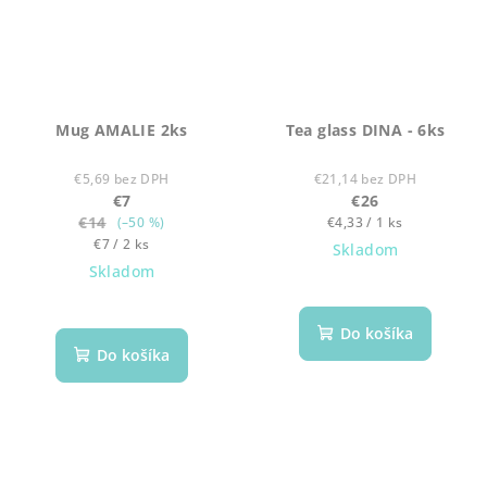
Mug AMALIE 2ks
Tea glass DINA - 6ks
€5,69 bez DPH
€21,14 bez DPH
€7
€26
€14
Jednotková
(–50 %)
€4,33 / 1 ks
Jednotková
cena:
€7 / 2 ks
Skladom
cena:
Skladom
Do košíka
Do košíka