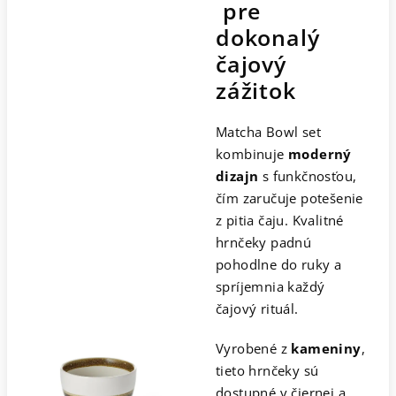
pre
dokonalý
čajový
zážitok
Matcha Bowl set
kombinuje
moderný
dizajn
s funkčnosťou,
čím zaručuje potešenie
z pitia čaju. Kvalitné
hrnčeky padnú
pohodlne do ruky a
spríjemnia každý
čajový rituál.
Vyrobené z
kameniny
,
tieto hrnčeky sú
dostupné v čiernej a