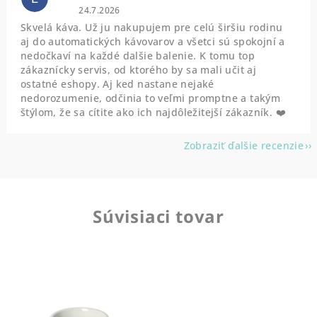
Hodnotenie obchodu je 5 z 5 hviezdičiek.
24.7.2026
Skvelá káva. Už ju nakupujem pre celú širšiu rodinu
aj do automatických kávovarov a všetci sú spokojní a
nedočkaví na každé dalšie balenie. K tomu top
zákaznícky servis, od ktorého by sa mali učit aj
ostatné eshopy. Aj ked nastane nejaké
nedorozumenie, odčinia to veľmi promptne a takým
štýlom, že sa cítite ako ich najdôležitejší zákazník. ❤️
Zobraziť ďalšie recenzie
Súvisiaci tovar