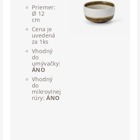
Priemer:
Ø 12
cm
Cena je
uvedená
za 1ks
Vhodný
do
umývačky:
ÁNO
Vhodný
do
mikrovlnej
rúry:
ÁNO