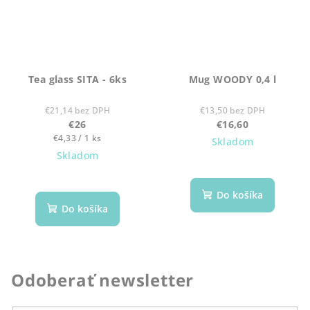
Tea glass SITA - 6ks
Mug WOODY 0,4 l
€21,14 bez DPH
€13,50 bez DPH
€26
€16,60
Jednotková
€4,33 / 1 ks
Skladom
cena:
Skladom
Do košíka
Do košíka
Odoberať newsletter