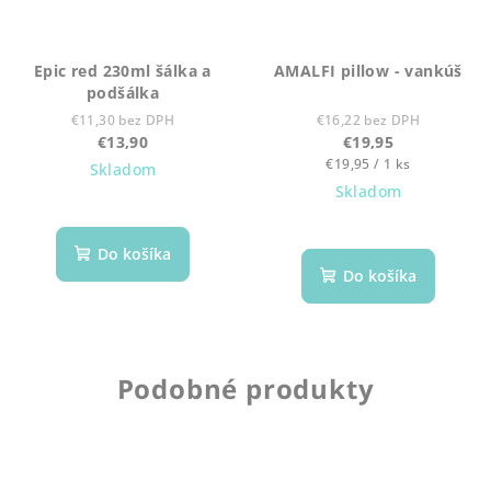
Epic red 230ml šálka a
AMALFI pillow - vankúš
podšálka
€11,30 bez DPH
€16,22 bez DPH
€13,90
€19,95
Jednotková
€19,95 / 1 ks
Skladom
cena:
Skladom
Do košíka
Do košíka
Podobné produkty