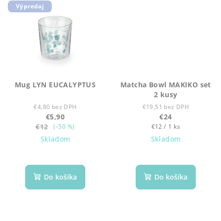
Výpredaj
Mug LYN EUCALYPTUS
Matcha Bowl MAKIKO set
2 kusy
€4,80 bez DPH
€19,51 bez DPH
€5,90
€24
€12
Jednotková
(–50 %)
€12 / 1 ks
cena:
Skladom
Skladom
Do košíka
Do košíka