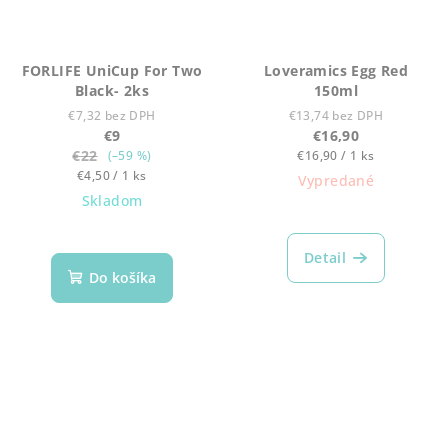
FORLIFE UniCup For Two
Loveramics Egg Red
Black- 2ks
150ml
€7,32 bez DPH
€13,74 bez DPH
€9
€16,90
€22
Jednotková
(–59 %)
€16,90 / 1 ks
Jednotková
cena:
€4,50 / 1 ks
Vypredané
cena:
Skladom
Priemerné
hodnotenie
produktu
Detail
je
Do košíka
5,0
z
5
hviezdičiek.