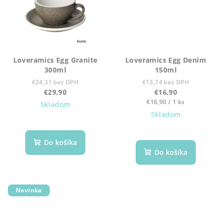
Loveramics Egg Granite
Loveramics Egg Denim
300ml
150ml
€24,31 bez DPH
€13,74 bez DPH
€29,90
€16,90
Jednotková
€16,90 / 1 ks
Skladom
cena:
Skladom
Do košíka
Do košíka
Novinka