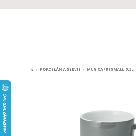
Prejsť
na
obsah
/
PORCELÁN A SERVIS
/
MUG CAPRI SMALL 0,2L
DOMOV