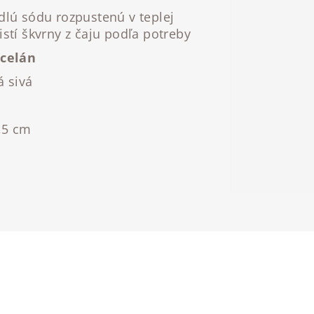
edlú sódu rozpustenú v teplej
istí škvrny z čaju podľa potreby
celán
á sivá
m
,5 cm