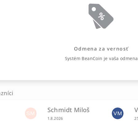
Odmena za vernosť
Systém BeanCoin je vaša odmena
Schmidt Miloš
V
u je 0 z 5 hviezdičiek.
SM
VM
Hodnotenie obchodu je 5 z 5 hviezdičiek.
H
1.8.2026
2