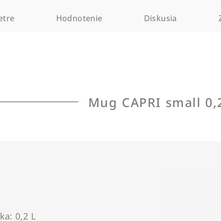
etre
Hodnotenie
Diskusia
Mug CAPRI small 0,
a: 0,2 L