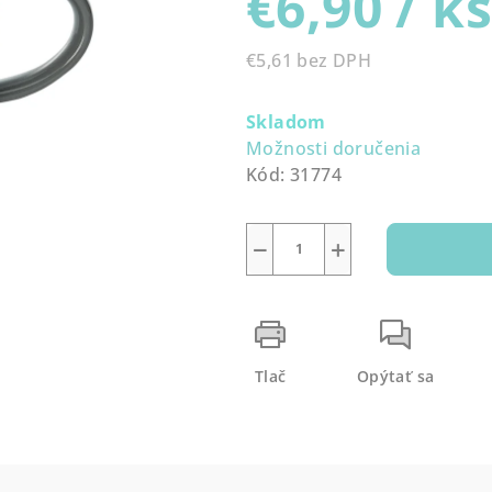
€6,90
/ k
0,0
z
€5,61 bez DPH
5
Jednotková
hviezdičiek.
cena:
Skladom
Možnosti doručenia
Kód:
31774
−
+
Tlač
Opýtať sa