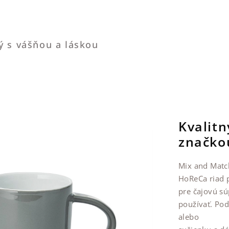
ý s vášňou a láskou
Kvalit
značko
Mix and Match
HoReCa riad p
pre čajovú sú
používať. Pod
alebo