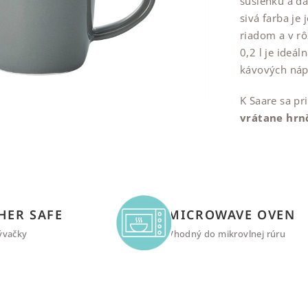
sušienku a dá
sivá farba je
riadom a v r
0,2 l je ideá
kávových náp
K Saare sa p
vrátane hrnč
HER SAFE
MICROWAVE OVEN
ývačky
Vhodný do mikrovlnej rúru