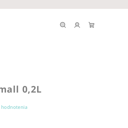
Hľadať
Prihlásenie
Nákupný
košík
all 0,2L
 hodnotenia