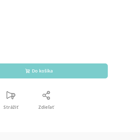
s
Do košíka
Strážiť
Zdieľať