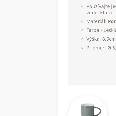
Používajte j
vode, ktorá č
Materiál:
Por
Farba - Leskl
Výška: 8,5c
Priemer: Ø 6