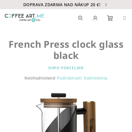
Prejsť
DOPRAVA ZDARMA NAD NÁKUP 20 €!
na
obsah
Nákupn
Hľadať
Prihlásenie
French Press clock glass
košík
black
DHPO PORCELAIN
Priemerné
Neohodnotené
Podrobnosti hodnotenia
hodnotenie
produktu
je
0,0
z
5
hviezdičiek.