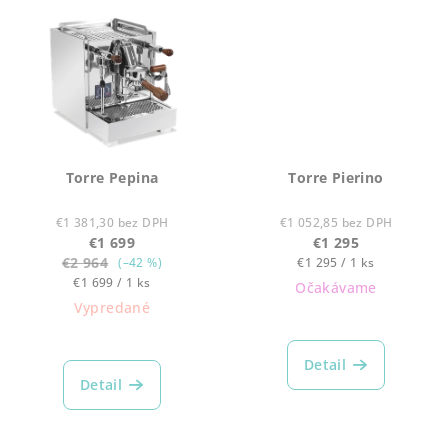
Torre Pepina
Torre Pierino
€1 381,30 bez DPH
€1 052,85 bez DPH
€1 699
€1 295
€2 964
Jednotková
(–42 %)
€1 295 / 1 ks
Jednotková
cena:
€1 699 / 1 ks
Očakávame
cena:
Vypredané
Detail
Detail