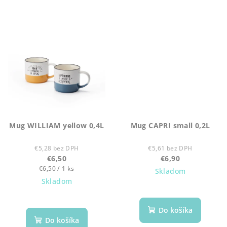
Mug WILLIAM yellow 0,4L
Mug CAPRI small 0,2L
€5,28 bez DPH
€5,61 bez DPH
€6,50
€6,90
Jednotková
€6,50 / 1 ks
Skladom
cena:
Skladom
Do košíka
Do košíka