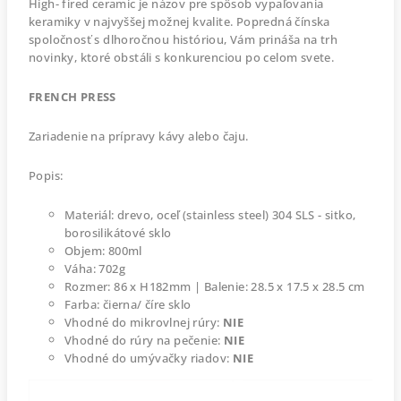
High- fired ceramic je názov pre spôsob vypaľovania
keramiky v najvyššej možnej kvalite. Popredná čínska
spoločnosť s dlhoročnou históriou, Vám prináša na trh
novinky, ktoré obstáli s konkurenciou po celom svete.
FRENCH PRESS
Zariadenie na prípravy kávy alebo čaju.
Popis:
Materiál: drevo, oceľ (stainless steel) 304 SLS - sitko,
borosilikátové sklo
Objem: 800ml
Váha: 702g
Rozmer: 86 x H182mm | Balenie: 28.5 x 17.5 x 28.5 cm
Farba: čierna/ číre sklo
Vhodné do mikrovlnej rúry:
NIE
Vhodné do rúry na pečenie:
NIE
Vhodné do umývačky riadov:
NIE