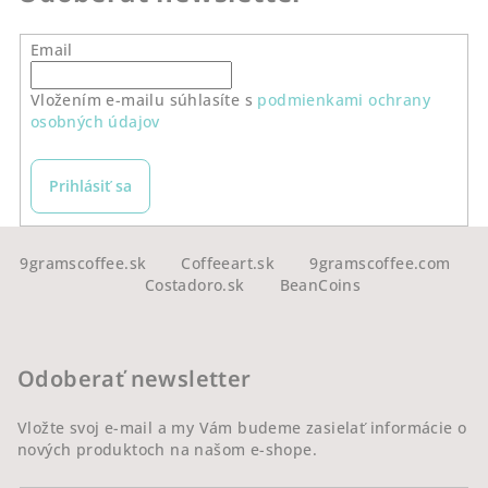
Email
Vložením e-mailu súhlasíte s
podmienkami ochrany
osobných údajov
Prihlásiť sa
Z
á
9gramscoffee.sk
Coffeeart.sk
9gramscoffee.com
Costadoro.sk
BeanCoins
p
ä
t
Odoberať newsletter
i
e
Vložte svoj e-mail a my Vám budeme zasielať informácie o
nových produktoch na našom e-shope.