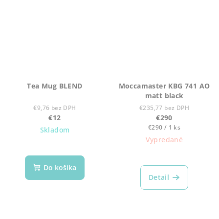
Tea Mug BLEND
Moccamaster KBG 741 AO
matt black
€9,76 bez DPH
€235,77 bez DPH
€12
€290
Jednotková
€290 / 1 ks
Skladom
cena:
Vypredané
Do košíka
Detail