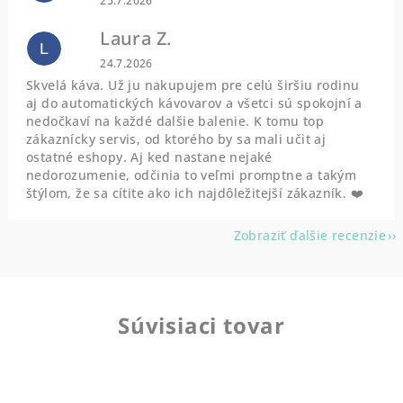
25.7.2026
Laura Z.
L
Hodnotenie obchodu je 5 z 5 hviezdičiek.
24.7.2026
Skvelá káva. Už ju nakupujem pre celú širšiu rodinu
aj do automatických kávovarov a všetci sú spokojní a
nedočkaví na každé dalšie balenie. K tomu top
zákaznícky servis, od ktorého by sa mali učit aj
ostatné eshopy. Aj ked nastane nejaké
nedorozumenie, odčinia to veľmi promptne a takým
štýlom, že sa cítite ako ich najdôležitejší zákazník. ❤️
Zobraziť ďalšie recenzie
Súvisiaci tovar