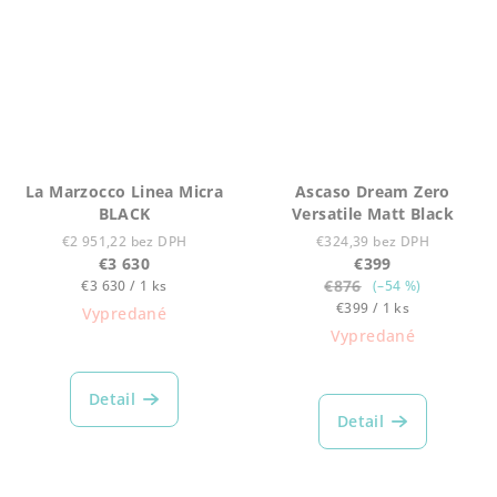
La Marzocco Linea Micra
Ascaso Dream Zero
BLACK
Versatile Matt Black
€2 951,22 bez DPH
€324,39 bez DPH
€3 630
€399
Jednotková
€876
€3 630 / 1 ks
(–54 %)
cena:
Jednotková
€399 / 1 ks
Vypredané
cena:
Vypredané
Detail
Detail