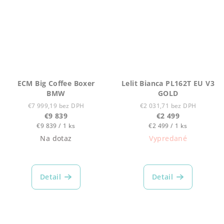
ECM Big Coffee Boxer
Lelit Bianca PL162T EU V3
BMW
GOLD
€7 999,19 bez DPH
€2 031,71 bez DPH
€9 839
€2 499
Jednotková
Jednotková
€9 839 / 1 ks
€2 499 / 1 ks
cena:
cena:
Na dotaz
Vypredané
Detail
Detail