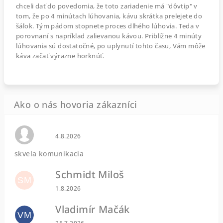
chceli dať do povedomia, že toto zariadenie má "dôvtip" v
tom, že po 4 minútach lúhovania, kávu skrátka prelejete do
šálok. Tým pádom stopnete proces dlhého lúhovia. Teda v
porovnaní s napríklad zalievanou kávou. Približne 4 minúty
lúhovania sú dostatočné, po uplynutí tohto času, Vám môže
káva začať výrazne horknúť.
Hodnotenie obchodu je 0 z 5 hviezdičiek.
4.8.2026
skvela komunikacia
Schmidt Miloš
SM
Hodnotenie obchodu je 5 z 5 hviezdičiek.
1.8.2026
Vladimír Mačák
VM
Hodnotenie obchodu je 5 z 5 hviezdičiek.