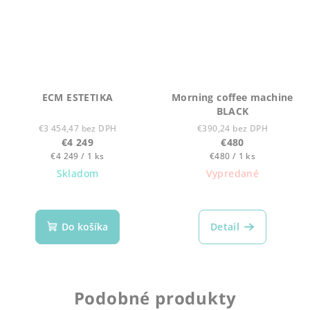
ECM ESTETIKA
Morning coffee machine
BLACK
€3 454,47 bez DPH
€390,24 bez DPH
€4 249
€480
Jednotková
Jednotková
€4 249 / 1 ks
€480 / 1 ks
cena:
cena:
Skladom
Vypredané
Do košíka
Detail
Podobné produkty