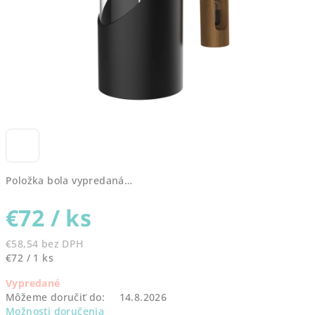
Položka bola vypredaná…
€72
/ ks
€58,54 bez DPH
Jednotková
€72 / 1 ks
cena:
Vypredané
Môžeme doručiť do:
14.8.2026
Možnosti doručenia