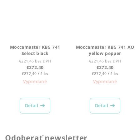
Moccamaster KBG 741
Moccamaster KBG 741 AO
Select black
yellow pepper
€221,46 bez DPH
€221,46 bez DPH
€272,40
€272,40
Jednotková
Jednotková
€272,40 / 1 ks
€272,40 / 1 ks
cena:
cena:
Vypredané
Vypredané
Detail
Detail
Odoberať newsletter