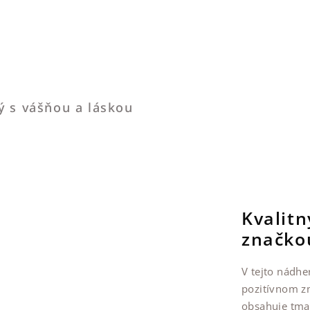
ý s vášňou a láskou
Kvalit
značko
V tejto nádhe
pozitívnom zm
obsahuje tma