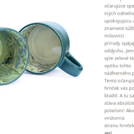
očarujúce sp
iných odtieňo
upokojujúcu
znamená túžb
milovníci
prírody spája
oddychu. Je
sýte zelené t
optiku tohto
nádherného p
Tento očaruj
hrnček vás po
blúdiť. A tu s
stáva absol
pútačom! Ako 
vnútornú
stranu hrnček
ani