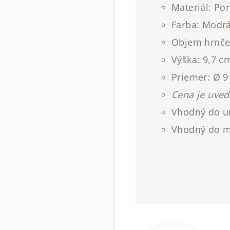
Materiál: Po
Farba: Modr
Objem hrnček
Výška: 9,7 c
Priemer: Ø 
Cena je uve
Vhodný do 
Vhodný do mi