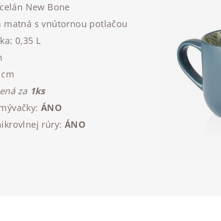
rcelán New Bone
á matná s vnútornou potlačou
a: 0,35 L
m
9 cm
dená za
1ks
umývačky:
ÁNO
krovlnej rúry:
ÁNO