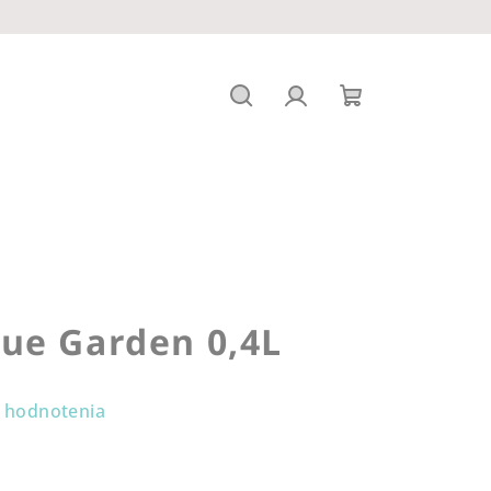
Hľadať
Prihlásenie
Nákupný
košík
ue Garden 0,4L
 hodnotenia