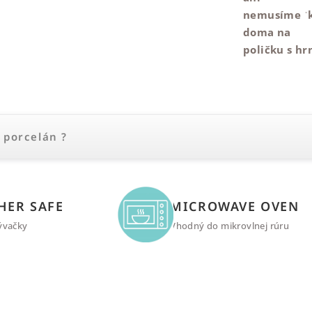
nemusíme ˈk
doma na
poličku s h
 porcelán ?
HER SAFE
MICROWAVE OVEN
ývačky
Vhodný do mikrovlnej rúru