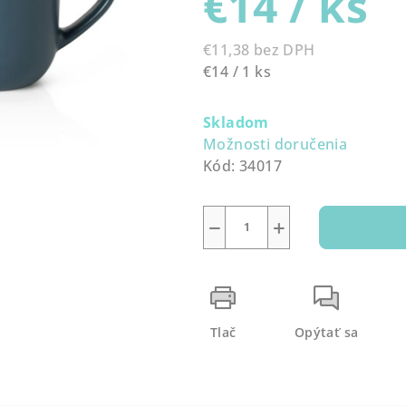
€14
/ ks
0,0
z
€11,38 bez DPH
5
Jednotková
€14 / 1 ks
hviezdičiek.
cena:
Skladom
Možnosti doručenia
Kód:
34017
−
+
Tlač
Opýtať sa