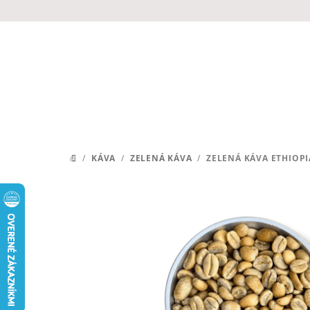
Prejsť
na
obsah
/
KÁVA
/
ZELENÁ KÁVA
/
ZELENÁ KÁVA ETHIOPI
DOMOV