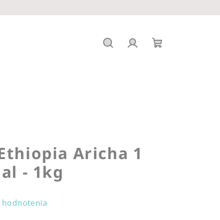
Hľadať
Prihlásenie
Nákupný
košík
Ethiopia Aricha 1
al - 1kg
 hodnotenia