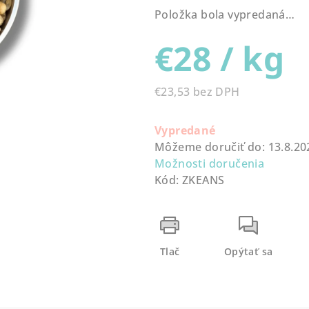
produktu
Položka bola vypredaná…
je
0,0
€28
/ kg
z
5
hviezdičiek.
€23,53 bez DPH
Jednotková
cena:
Vypredané
Môžeme doručiť do:
13.8.20
Možnosti doručenia
Kód:
ZKEANS
Tlač
Opýtať sa