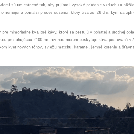
dorsi sú umiestnené tak, aby prijímali vysoké prúdenie vzduchu a nižši
nomernejší a pomalší proces sušenia, ktorý trvá asi 28 dní, kým sa úpln
 pre mimoriadne kvalitné kávy, ktoré sa pestujú v bohatej a úrodnej oblas
ou presahujúcou 2100 metrov nad morom poskytuje káva pestovaná v A
om kvetinových tónov, sviežu matchu, karamel, jemné korenie a šťavna