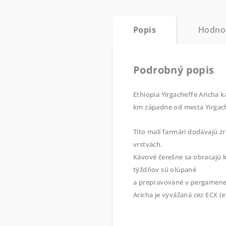
Popis
Hodno
Podrobný popis
Ethiopia Yirgacheffe Aricha 
km západne od mesta Yirgach
Títo malí farmári dodávajú zr
vrstvách.
Kávové čerešne sa obracajú ka
týždňov sú olúpané
a prepravované v pergamene d
Aricha je vyvážaná cez ECX (