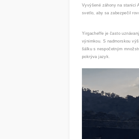
Vyvýšené záhony na stanici A
svetlo, aby sa zabezpečil rov
Yirgacheffe je často uznávaný
výnimkou. S nadmorskou výšk
šálku s nespočetným množstv
pokrýva jazyk.