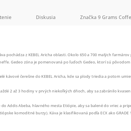
tenie
Diskusia
Značka
9 Grams Coff
káva pochádza z KEBEL Aricha oblasti. Okolo 650 a 700 malých farmárov 
effe. Gedeo zóna je pomenovaná po ľuďoch Gedeo, ktorí sú pôvodom z 
elé kávové čerešne do KEBEL Aricha, kde sa plody triedia a potom umies
ždé 2 až 3 hodiny v prvých niekoľkých dňoch, aby sa zabránilo kvasenia 
o Addis Abeba, hlavného mesta Etiópie, aby sa balené do vriec a pripr
etiópske komoditné burzy). Káva je klasifikovaná podľa ECX ako GRADE 