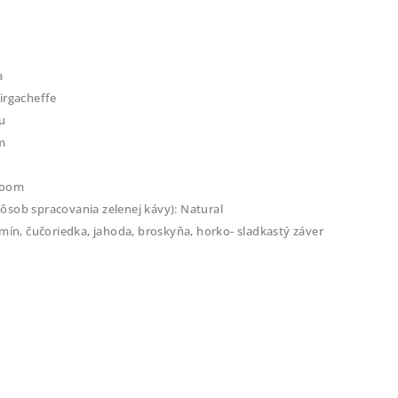
a
irgacheffe
u
m
lroom
ôsob spracovania zelenej kávy): Natural
smín, čučoriedka, jahoda, broskyňa, horko- sladkastý záver