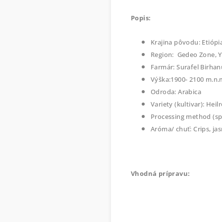
Popis:
Krajina pôvodu: Etiópi
Region: Gedeo Zone, Y
Farmár: Surafel Birhan
Výška:1900- 2100 m.n.
Odroda: Arabica
Variety (kultivar): Hei
Processing method (sp
Aróma/ chuť: Crips, ja
Vhodná prípravu: