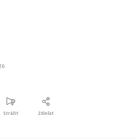
26
Strážiť
Zdieľať