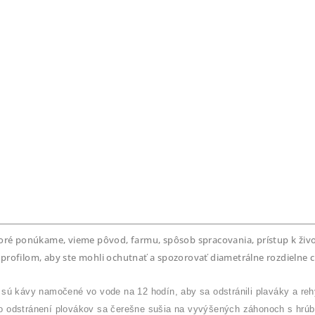
toré ponúkame, vieme pôvod, farmu, spôsob spracovania, prístup k ži
rofilom, aby ste mohli ochutnať a spozorovať diametrálne rozdielne c
sú kávy namočené vo vode na 12 hodín, aby sa odstránili plaváky a rehy
 odstránení plovákov sa čerešne sušia na vyvýšených záhonoch s hrúb