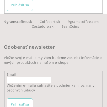
Prihlásiť sa
Z
á
9gramscoffee.sk
Coffeeart.sk
9gramscoffee.com
Costadoro.sk
BeanCoins
p
ä
t
Odoberať newsletter
i
e
Vložte svoj e-mail a my Vám budeme zasielať informácie o
nových produktoch na našom e-shope.
Email
Vložením e-mailu súhlasíte s
podmienkami ochrany
osobných údajov
Prihlásiť sa