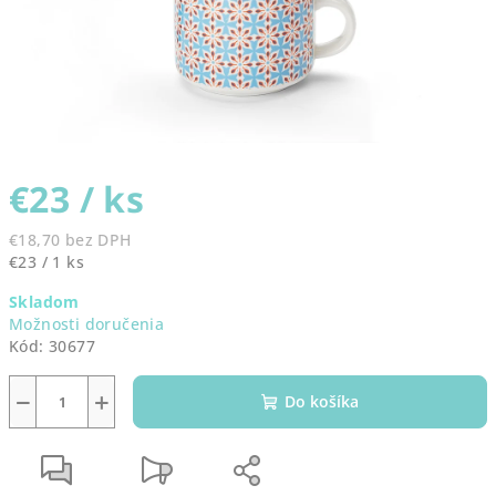
€23
/ ks
€18,70 bez DPH
Jednotková
€23 / 1 ks
cena:
Skladom
Možnosti doručenia
Kód:
30677
−
+
Do košíka