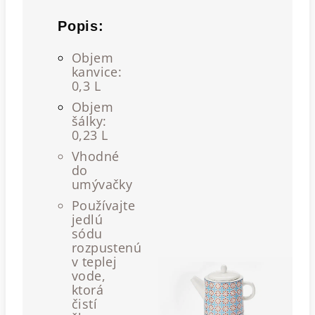
Popis:
Objem
kanvice:
0,3 L
Objem
šálky:
0,23 L
Vhodné
do
umývačky
Používajte
jedlú
sódu
rozpustenú
v teplej
vode,
ktorá
čistí