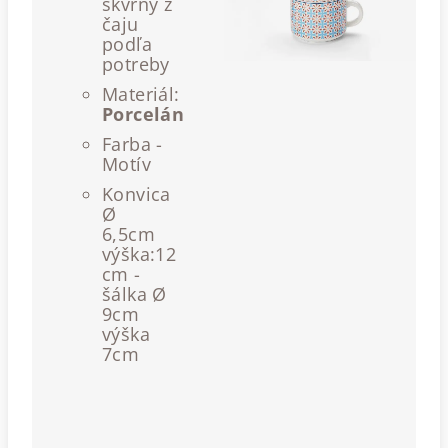
škvrny z
čaju
podľa
potreby
Materiál:
Porcelán
Farba -
Motív
Konvica
Ø
6,5cm
výška:12
cm -
šálka Ø
9cm
výška
7cm