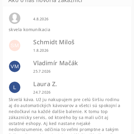
Hodnotenie obchodu je 0 z 5 hviezdičiek.
4.8.2026
skvela komunikacia
Schmidt Miloš
SM
Hodnotenie obchodu je 5 z 5 hviezdičiek.
1.8.2026
Vladimír Mačák
VM
Hodnotenie obchodu je 5 z 5 hviezdičiek.
25.7.2026
Laura Z.
L
Hodnotenie obchodu je 5 z 5 hviezdičiek.
24.7.2026
Skvelá káva. Už ju nakupujem pre celú širšiu rodinu
aj do automatických kávovarov a všetci sú spokojní a
nedočkaví na každé dalšie balenie. K tomu top
zákaznícky servis, od ktorého by sa mali učit aj
ostatné eshopy. Aj ked nastane nejaké
nedorozumenie, odčinia to veľmi promptne a takým