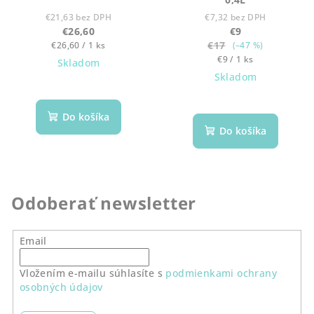
€21,63 bez DPH
€7,32 bez DPH
€26,60
€9
Jednotková
€17
€26,60 / 1 ks
(–47 %)
cena:
Jednotková
€9 / 1 ks
Skladom
cena:
Skladom
Do košíka
Do košíka
Odoberať newsletter
Email
Vložením e-mailu súhlasíte s
podmienkami ochrany
osobných údajov