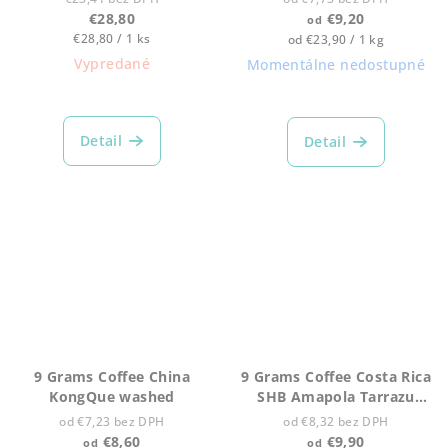
€28,80
€9,20
od
Jednotková
€28,80 / 1 ks
Jednotková
od €23,90 / 1 kg
cena:
cena:
Vypredané
Momentálne nedostupné
Detail
Detail
9 Grams Coffee China
9 Grams Coffee Costa Rica
KongQue washed
SHB Amapola Tarrazu
washed
od €7,23 bez DPH
od €8,32 bez DPH
€8,60
€9,90
od
od