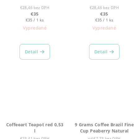
€28,46 bez DPH
€28,46 bez DPH
€35
€35
Jednotková
Jednotková
€35 / 1 ks
€35 / 1 ks
cena:
cena:
Vypredané
Vypredané
Priemerné
hodnotenie
produktu
Detail
Detail
je
5,0
z
5
hviezdičiek.
Coffeeart Teapot red 0,53
9 Grams Coffee Brazil Fine
l
Cup Peaberry Natural
€23,41 bez DPH
od €7,73 bez DPH