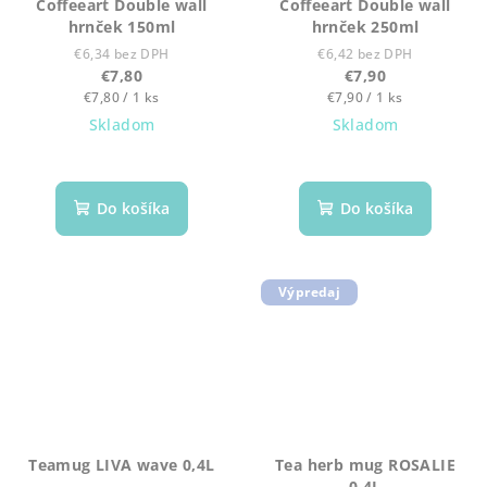
Coffeeart Double wall
Coffeeart Double wall
hrnček 150ml
hrnček 250ml
€6,34 bez DPH
€6,42 bez DPH
€7,80
€7,90
Jednotková
Jednotková
€7,80 / 1 ks
€7,90 / 1 ks
cena:
cena:
Skladom
Skladom
Do košíka
Do košíka
Výpredaj
Teamug LIVA wave 0,4L
Tea herb mug ROSALIE
0,4L