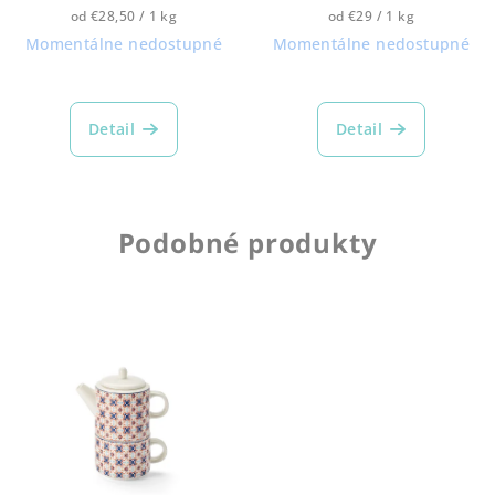
Jednotková
Jednotková
od €28,50 / 1 kg
od €29 / 1 kg
cena:
cena:
Momentálne nedostupné
Momentálne nedostupné
Detail
Detail
Podobné produkty