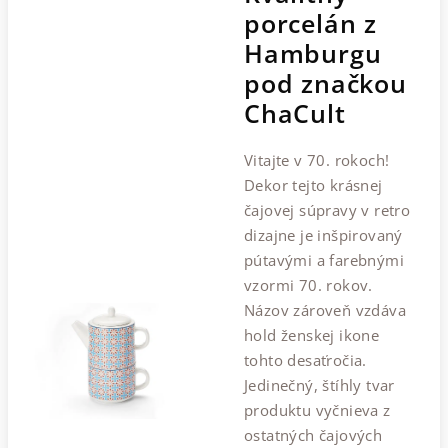
porcelán z
Hamburgu
pod značkou
ChaCult
Vitajte v 70. rokoch!
Dekor tejto krásnej
čajovej súpravy v retro
dizajne je inšpirovaný
pútavými a farebnými
vzormi 70. rokov.
Názov zároveň vzdáva
hold ženskej ikone
tohto desaťročia.
Jedinečný, štíhly tvar
produktu vyčnieva z
ostatných čajových