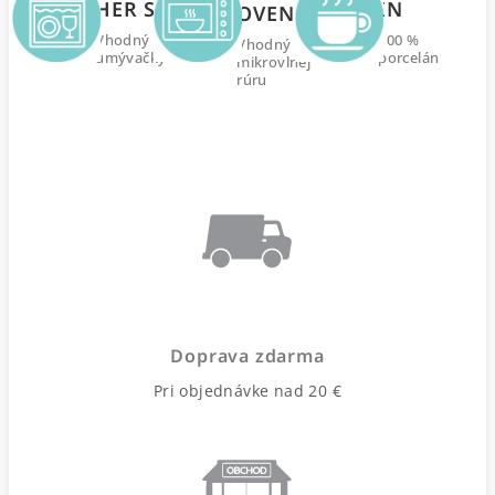
HER SAFE
IN
OVEN
Vhodný do
100 %
Vhodný do
umývačky
porcelán
mikrovlnej
rúru
Doprava zdarma
Pri objednávke nad 20 €