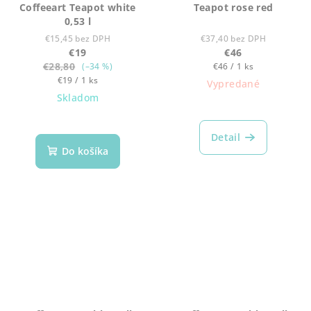
Coffeeart Teapot white
Teapot rose red
0,53 l
€15,45 bez DPH
€37,40 bez DPH
€19
€46
€28,80
Jednotková
(–34 %)
€46 / 1 ks
Jednotková
cena:
€19 / 1 ks
Vypredané
cena:
Skladom
Detail
Do košíka