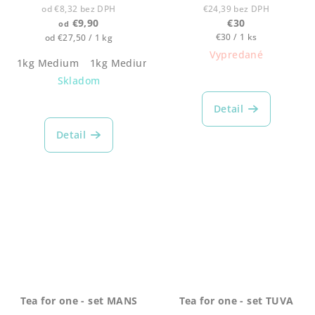
od €8,32 bez DPH
€24,39 bez DPH
€9,90
€30
od
Jednotková
Jednotková
€30 / 1 ks
od €27,50 / 1 kg
cena:
cena:
Vypredané
1kg Medium
1kg Medium dark
250g Medium Dark
250
Priemerné
Skladom
hodnotenie
Priemerné
produktu
Detail
hodnotenie
je
produktu
5,0
Detail
je
z
4,9
5
z
hviezdičiek.
5
hviezdičiek.
Tea for one - set MANS
Tea for one - set TUVA