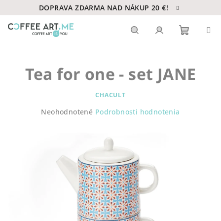
Prejsť
DOPRAVA ZDARMA NAD NÁKUP 20 €!
na
obsah
Nákupn
Hľadať
Prihlásenie
Tea for one - set JANE
košík
CHACULT
Priemerné
Neohodnotené
Podrobnosti hodnotenia
hodnotenie
produktu
je
0,0
z
5
hviezdičiek.