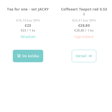
Tea for one - set JACKY
Coffeeart Teapot red 0,53
l
€18,70 bez DPH
€23,41 bez DPH
€23
€28,80
Jednotková
Jednotková
€23 / 1 ks
€28,80 / 1 ks
cena:
cena:
Skladom
Vypredané
Do košíka
Detail