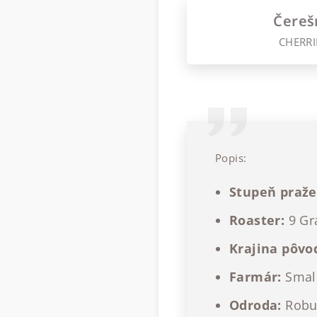
Čereš
CHERRI
Popis:
Stupeň praže
Roaster:
9 Gr
Krajina pôvo
Farmár:
Small
Odroda:
Robu