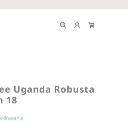
Hľadať
Prihlásenie
Nákupný
košík
fee Uganda Robusta
n 18
hodnotenia