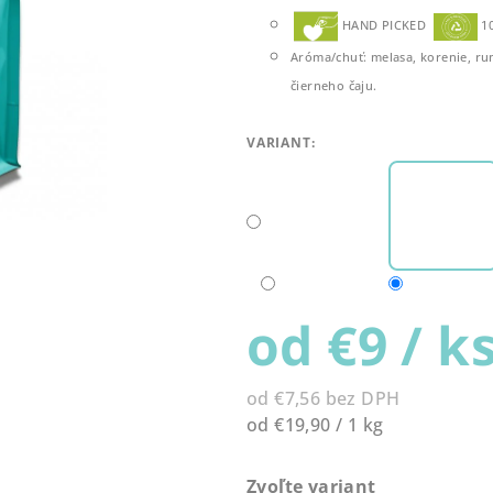
produktu
HAND PICKED
1
je
Aróma/chuť: melasa, korenie, ru
5,0
čierneho čaju.
z
5
hviezdičiek.
VARIANT:
od
€9
/ k
od
€7,56
bez DPH
Jednotková
od €19,90 / 1 kg
cena:
Zvoľte variant