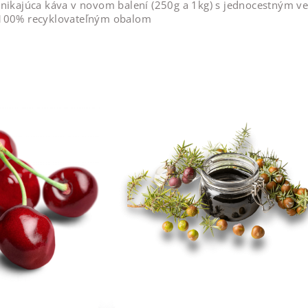
ynikajúca káva v novom balení (250g a 1kg) s jednocestným v
 100% recyklovateľným obalom