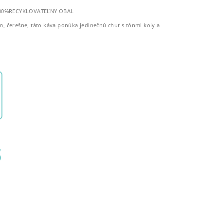
00%RECYKLOVATEĽNY OBAL
m, čerešne, táto káva ponúka jedinečnú chuť s tónmi koly a
s