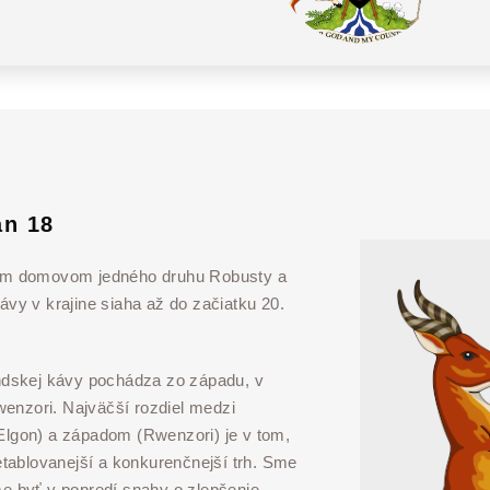
an 18
ým domovom jedného druhu Robusty a
vy v krajine siaha až do začiatku 20.
ndskej kávy pochádza zo západu, v
wenzori. Najväčší rozdiel medzi
lgon) a západom (Rwenzori) je v tom,
etablovanejší a konkurenčnejší trh. Sme
 byť v popredí snahy o zlepšenie