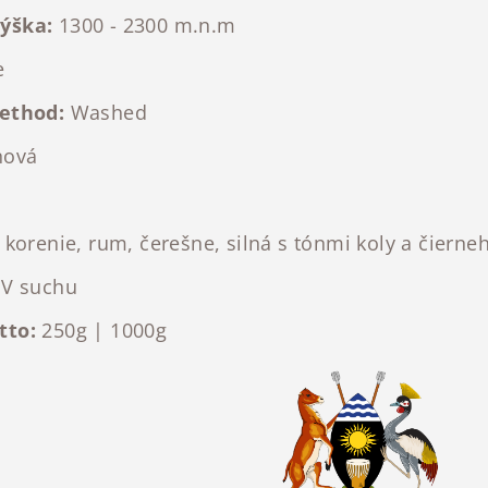
ýška:
1300 - 2300 m.n.m
e
ethod:
Washed
nová
korenie, rum, čerešne, silná s tónmi koly a čierne
V suchu
tto:
250g | 1000g