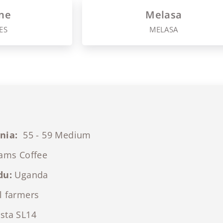
ne
Melasa
ES
MELASA
nia:
55 - 59 Medium
ams Coffee
du:
Uganda
 farmers
sta SL14