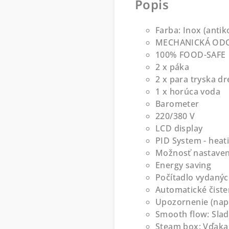
Popis
Farba: Inox (anti
MECHANICKÁ ODOL
100% FOOD-SAFE - j
2 x páka
2 x para tryska d
1 x horúca voda
Barometer
220/380 V
LCD display
PID System - heat
Možnosť nastaven
Energy saving
Počítadlo vydanýc
Automatické čiste
Upozornenie (napr
Smooth flow: Sla
Steam box: Vďaka 