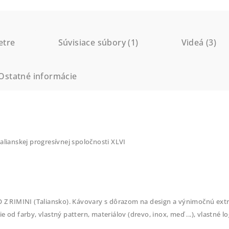
etre
Súvisiace súbory (1)
Videá (3)
Ostatné informácie
alianskej progresívnej spoločnosti XLVI
IMINI (Taliansko). Kávovary s dôrazom na design a výnimočnú extrak
 od farby, vlastný pattern, materiálov (drevo, inox, meď ...), vlastné l