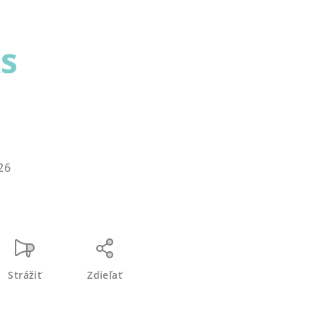
ks
26
Strážiť
Zdieľať