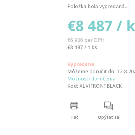
produktu
Položka bola vypredaná…
je
0,0
€8 487
/ 
z
5
hviezdičiek.
€6 900 bez DPH
Jednotková
€8 487 / 1 ks
cena:
Vypredané
Môžeme doručiť do:
12.8.20
Možnosti doručenia
Kód:
XLVIFRONTBLACK
Tlač
Opýtať sa