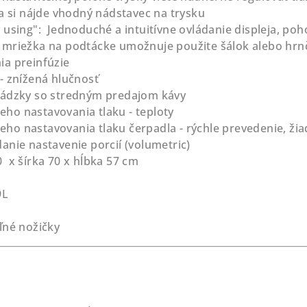
ta si nájde vhodný nádstavec na trysku
 using": Jednoduché a intuitívne ovládanie displeja, poh
mriežka na podtácke umožnuje použite šálok alebo hrnč
a preinfúzie
- znížená hlučnosť
vádzky so stredným predajom kávy
o nastavovania tlaku - teploty
o nastavovania tlaku čerpadla - rýchle prevedenie, ži
anie nastavenie porcií (volumetric)
 x šírka 70 x hĺbka 57 cm
9L
ľné nožičky