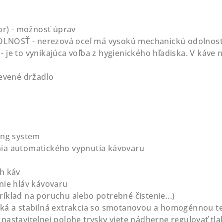
kor) - možnosť úprav
NOSŤ - nerezová oceľ má vysokú mechanickú odolnos
e to vynikajúca voľba z hygienického hľadiska. V káve ni
revené držadlo
ing system
ia automatického vypnutia kávovaru
h káv
nie hláv kávovaru
íklad na poruchu alebo potrebné čistenie...)
dká a stabilná extrakcia so smotanovou a homogénnou t
nastavitelnej polohe trysky viete nádherne regulovať tla