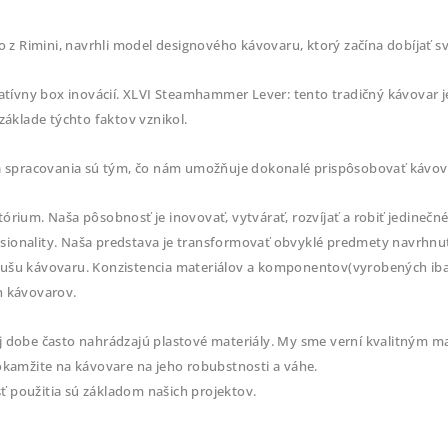
o z Rimini, navrhli model designového kávovaru, ktorý začína dobíjať sv
eatívny box inovácií. XLVI Steamhammer Lever: tento tradičný kávovar 
 základe týchto faktov vznikol.
 a spracovania sú tým, čo nám umožňuje dokonalé prispôsobovať kávov
rium. Naša pôsobnosť je inovovať, vytvárať, rozvíjať a robiť jedinečné 
ionality. Naša predstava je transformovať obvyklé predmety navrhnut
ušu kávovaru. Konzistencia materiálov a komponentov(vyrobených iba v
h kávovarov.
j dobe často nahrádzajú plastové materiály. My sme verní kvalitným 
okamžite na kávovare na jeho robubstnosti a váhe.
 použitia sú základom našich projektov.