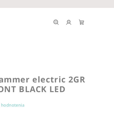
Hľadať
Prihlásenie
Nákupný
košík
ammer electric 2GR
ONT BLACK LED
 hodnotenia