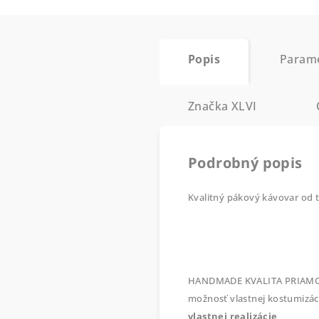
Popis
Param
Značka
XLVI
Podrobný popis
Kvalitný pákový kávovar od t
HANDMADE KVALITA PRIAMO Z R
možnosť vlastnej kostumizácie
vlastnej realizácie