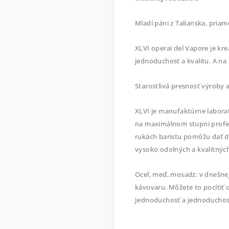
Mladí páni z Talianska, priam
XLVI operai del Vapore je kr
jednoduchosť a kvalitu. A na
Starostlivá presnosť výroby
XLVI je manufaktúrne laborató
na maximálnom stupni profes
rukách baristu pomôžu dať d
vysoko odolných a kvalitnýc
Oceľ, meď, mosadz: v dnešne
kávovaru. Môžete to pocítiť 
Jednoduchosť a jednoduchosť