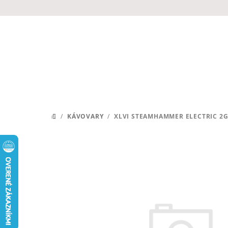
Prejsť
na
obsah
/
KÁVOVARY
/
XLVI STEAMHAMMER ELECTRIC 2G
DOMOV