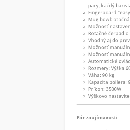
pary, každý baris
Fingerboard "easy
Mug bowl: otočná 
Možnosť nastaveni
Rotačné čerpadlo 
Vhodný aj do pre
Možnosť manuálneh
Možnosť manuálneh
Automatické ovlád
Rozmery: Výška 60
Váha: 90 kg
Kapacita boilera: 
Príkon: 3500W
Výškovo nastavite
Pár zaujímavosti