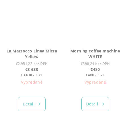
5
hviezdičiek.
La Marzocco Linea Micra
Morning coffee machine
Yellow
WHITE
€2 951,22 bez DPH
€390,24 bez DPH
€3 630
€480
Jednotková
Jednotková
€3 630 / 1 ks
€480 / 1 ks
cena:
cena:
Vypredané
Vypredané
Detail
Detail