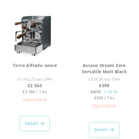
Torre Alfredo wood
Ascaso Dream Zero
Versatile Matt Black
€1 918,70 bez DPH
€324,39 bez DPH
€2 360
€399
Jednotková
€876
€2 360 / 1 ks
(–54 %)
cena:
Jednotková
€399 / 1 ks
Vypredané
cena:
Vypredané
Detail
Detail