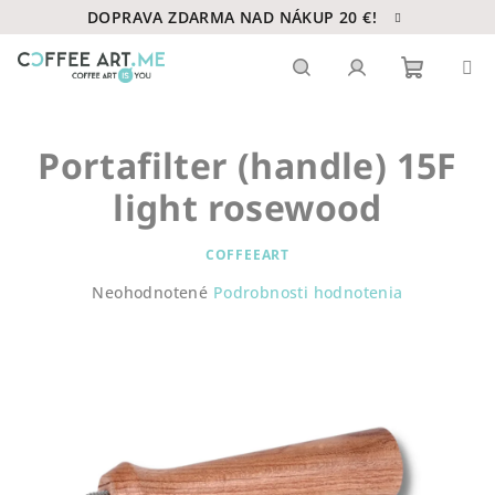
Prejsť
DOPRAVA ZDARMA NAD NÁKUP 20 €!
na
obsah
Nákupn
Hľadať
Prihlásenie
Portafilter (handle) 15F
košík
light rosewood
COFFEEART
Priemerné
Neohodnotené
Podrobnosti hodnotenia
hodnotenie
produktu
je
0,0
z
5
hviezdičiek.