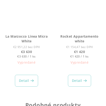
La Marzocco Linea Micra
Rocket Appartamento
White
white
€2 951,22 bez DPH
€1 154,47 bez DPH
€3 630
€1 420
Jednotková
Jednotková
€3 630 / 1 ks
€1 420 / 1 ks
cena:
cena:
Vypredané
Vypredané
Detail
Detail
Podobné produkty