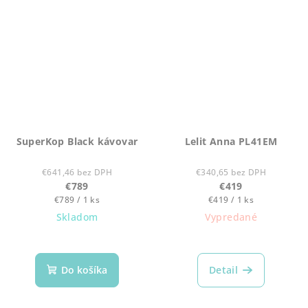
SuperKop Black kávovar
Lelit Anna PL41EM
€641,46 bez DPH
€340,65 bez DPH
€789
€419
Jednotková
Jednotková
€789 / 1 ks
€419 / 1 ks
cena:
cena:
Skladom
Vypredané
Priemerné
hodnotenie
produktu
Do košíka
Detail
je
5,0
z