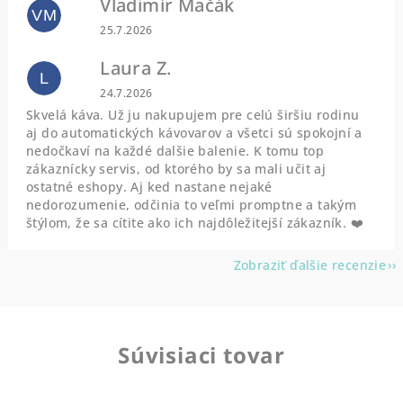
Vladimír Mačák
VM
Hodnotenie obchodu je 5 z 5 hviezdičiek.
25.7.2026
Laura Z.
L
Hodnotenie obchodu je 5 z 5 hviezdičiek.
24.7.2026
Skvelá káva. Už ju nakupujem pre celú širšiu rodinu
aj do automatických kávovarov a všetci sú spokojní a
nedočkaví na každé dalšie balenie. K tomu top
zákaznícky servis, od ktorého by sa mali učit aj
ostatné eshopy. Aj ked nastane nejaké
nedorozumenie, odčinia to veľmi promptne a takým
štýlom, že sa cítite ako ich najdôležitejší zákazník. ❤️
Zobraziť ďalšie recenzie
Súvisiaci tovar