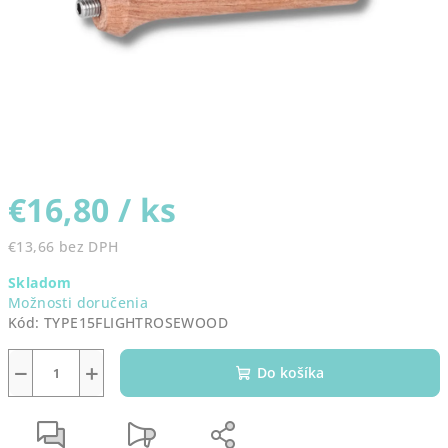
€16,80
/ ks
€13,66 bez DPH
Jednotková
Skladom
cena:
Možnosti doručenia
Kód:
TYPE15FLIGHTROSEWOOD
−
+
Do košíka