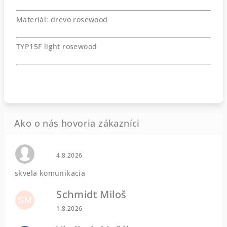
Materiál: drevo rosewood
TYP15F light rosewood
Hodnotenie obchodu je 0 z 5 hviezdičiek.
4.8.2026
skvela komunikacia
Schmidt Miloš
SM
Hodnotenie obchodu je 5 z 5 hviezdičiek.
1.8.2026