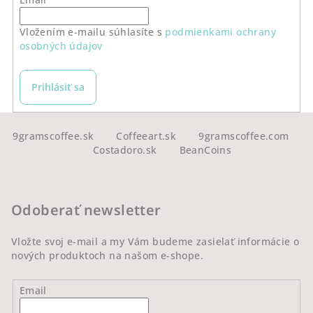
Vložením e-mailu súhlasíte s
podmienkami ochrany
osobných údajov
Prihlásiť sa
Z
á
9gramscoffee.sk
Coffeeart.sk
9gramscoffee.com
Costadoro.sk
BeanCoins
p
ä
t
Odoberať newsletter
i
e
Vložte svoj e-mail a my Vám budeme zasielať informácie o
nových produktoch na našom e-shope.
Email