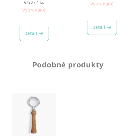
Jednotková
cena:
€790 / 1 ks
Vypredané
cena:
Vypredané
Detail
Detail
Podobné produkty