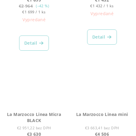
€2 964
Jednotková
(–42 %)
€1 432 / 1 ks
Jednotková
cena:
€1 699 / 1 ks
Vypredané
cena:
Vypredané
Detail
Detail
La Marzocco Linea Micra
La Marzocco Linea mini
BLACK
€2 951,22 bez DPH
€3 663,41 bez DPH
€3 630
€4 506