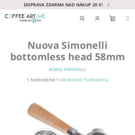
Prejsť
DOPRAVA ZDARMA NAD NÁKUP 20 €!
na
obsah
Nákupn
Hľadať
Prihlásenie
Nuova Simonelli
košík
bottomless head 58mm
NUEVA SIMONELLI
Priemerné
1 hodnotenie
Podrobnosti hodnotenia
hodnotenie
produktu
je
5,0
z
5
hviezdičiek.