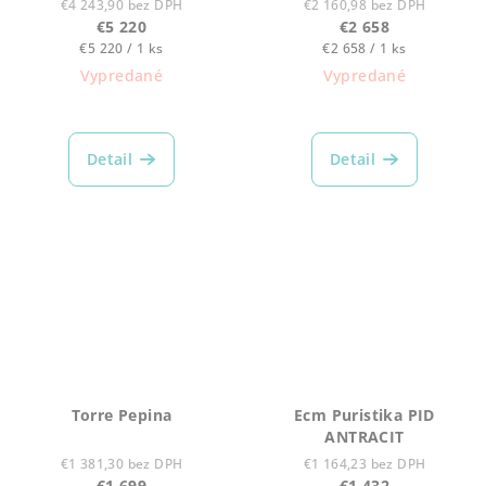
€4 243,90 bez DPH
€2 160,98 bez DPH
€5 220
€2 658
Jednotková
Jednotková
€5 220 / 1 ks
€2 658 / 1 ks
cena:
cena:
Vypredané
Vypredané
Detail
Detail
Torre Pepina
Ecm Puristika PID
ANTRACIT
€1 381,30 bez DPH
€1 164,23 bez DPH
€1 699
€1 432