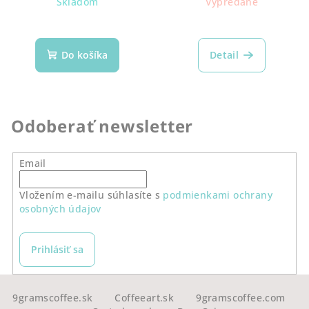
Skladom
Vypredané
Do košíka
Detail
Odoberať newsletter
Email
Vložením e-mailu súhlasíte s
podmienkami ochrany
osobných údajov
Prihlásiť sa
Z
á
9gramscoffee.sk
Coffeeart.sk
9gramscoffee.com