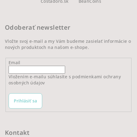
Costadoro.sk
BeanCoins
p
ä
t
Odoberať newsletter
i
e
Vložte svoj e-mail a my Vám budeme zasielať informácie o
nových produktoch na našom e-shope.
Email
Vložením e-mailu súhlasíte s
podmienkami ochrany
osobných údajov
Prihlásiť sa
Kontakt