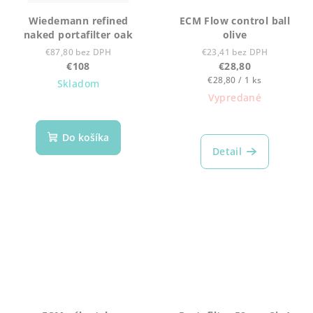
Wiedemann refined
ECM Flow control ball
naked portafilter oak
olive
€87,80 bez DPH
€23,41 bez DPH
€108
€28,80
Jednotková
€28,80 / 1 ks
Skladom
cena:
Vypredané
Do košíka
Detail