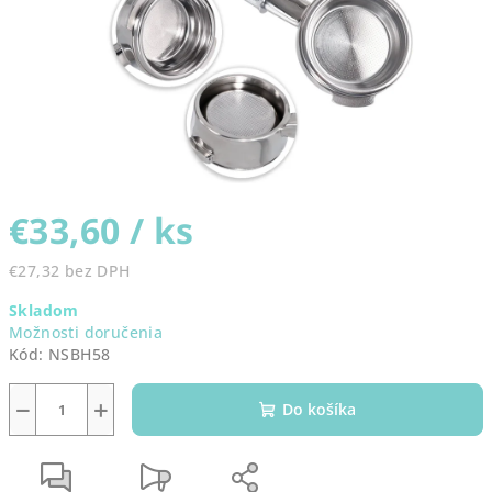
€33,60
/ ks
€27,32 bez DPH
Jednotková
Skladom
cena:
Možnosti doručenia
Kód:
NSBH58
−
+
Do košíka