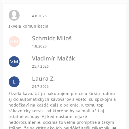
Hodnotenie obchodu je 0 z 5 hviezdičiek.
4.8.2026
skvela komunikacia
Schmidt Miloš
SM
Hodnotenie obchodu je 5 z 5 hviezdičiek.
1.8.2026
Vladimír Mačák
VM
Hodnotenie obchodu je 5 z 5 hviezdičiek.
25.7.2026
Laura Z.
L
Hodnotenie obchodu je 5 z 5 hviezdičiek.
24.7.2026
Skvelá káva. Už ju nakupujem pre celú širšiu rodinu
aj do automatických kávovarov a všetci sú spokojní a
nedočkaví na každé dalšie balenie. K tomu top
zákaznícky servis, od ktorého by sa mali učit aj
ostatné eshopy. Aj ked nastane nejaké
nedorozumenie, odčinia to veľmi promptne a takým
štýlom, že sa cítite ako ich najdôležitejší zákazník. ❤️