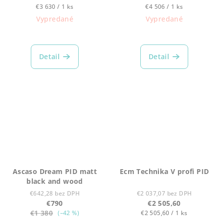
Jednotková
Jednotková
€3 630 / 1 ks
€4 506 / 1 ks
cena:
cena:
Vypredané
Vypredané
Detail
Detail
Ascaso Dream PID matt
Ecm Technika V profi PID
black and wood
€642,28 bez DPH
€2 037,07 bez DPH
€790
€2 505,60
€1 380
Jednotková
(–42 %)
€2 505,60 / 1 ks