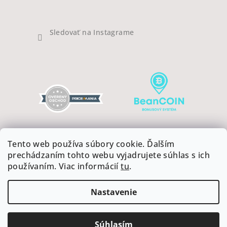
Sledovať na Instagrame
Tento web používa súbory cookie. Ďalším
prechádzaním tohto webu vyjadrujete súhlas s ich
používaním. Viac informácií
tu
.
Copyright 2026
COFFEEART
. Všetky práva vyhradené.
Upraviť nastavenie cookies
Nastavenie
Vytvoril Shoptet
Súhlasím