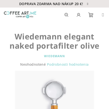
Prejsť
DOPRAVA ZDARMA NAD NÁKUP 20 €!
na
obsah
Nákupn
Hľadať
Prihlásenie
Wiedemann elegant
košík
naked portafilter olive
WIEDEMANN
Priemerné
Neohodnotené
Podrobnosti hodnotenia
hodnotenie
produktu
je
0,0
z
5
hviezdičiek.