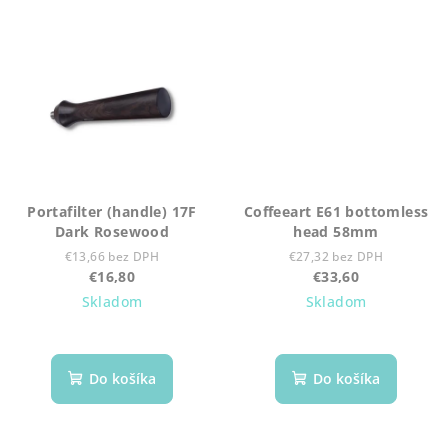
Portafilter (handle) 17F
Coffeeart E61 bottomless
Dark Rosewood
head 58mm
€13,66 bez DPH
€27,32 bez DPH
€16,80
€33,60
Skladom
Skladom
Do košíka
Do košíka