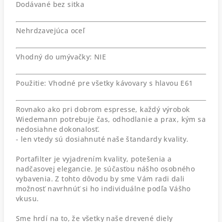
Dodávané bez sitka
Nehrdzavejúca oceľ
Vhodný do umývačky: NIE
Použitie: Vhodné pre všetky kávovary s hlavou E61
Rovnako ako pri dobrom espresse, každý výrobok
Wiedemann potrebuje čas, odhodlanie a prax, kým sa
nedosiahne dokonalosť.
- len vtedy sú dosiahnuté naše štandardy kvality.
Portafilter je vyjadrením kvality, potešenia a
nadčasovej elegancie. Je súčasťou nášho osobného
vybavenia. Z tohto dôvodu by sme Vám radi dali
možnosť navrhnúť si ho individuálne podľa Vášho
vkusu.
Sme hrdí na to, že všetky naše drevené diely