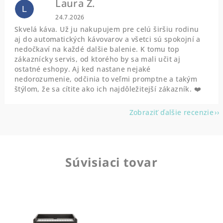
Laura Z.
L
Hodnotenie obchodu je 5 z 5 hviezdičiek.
24.7.2026
Skvelá káva. Už ju nakupujem pre celú širšiu rodinu
aj do automatických kávovarov a všetci sú spokojní a
nedočkaví na každé dalšie balenie. K tomu top
zákaznícky servis, od ktorého by sa mali učit aj
ostatné eshopy. Aj ked nastane nejaké
nedorozumenie, odčinia to veľmi promptne a takým
štýlom, že sa cítite ako ich najdôležitejší zákazník. ❤️
Zobraziť ďalšie recenzie
Súvisiaci tovar