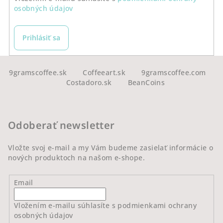
osobných údajov
Prihlásiť sa
Z
á
9gramscoffee.sk
Coffeeart.sk
9gramscoffee.com
Costadoro.sk
BeanCoins
p
ä
t
Odoberať newsletter
i
e
Vložte svoj e-mail a my Vám budeme zasielať informácie o
nových produktoch na našom e-shope.
Email
Vložením e-mailu súhlasíte s
podmienkami ochrany
osobných údajov