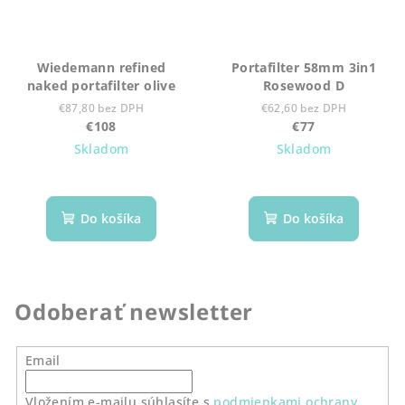
Wiedemann refined
Portafilter 58mm 3in1
naked portafilter olive
Rosewood D
€87,80 bez DPH
€62,60 bez DPH
€108
€77
Skladom
Skladom
Do košíka
Do košíka
Odoberať newsletter
Email
Vložením e-mailu súhlasíte s
podmienkami ochrany