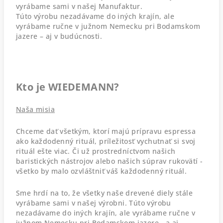
vyrábame sami v našej Manufaktur.
Túto výrobu nezadávame do iných krajín, ale
vyrábame ručne v južnom Nemecku pri Bodamskom
jazere – aj v budúcnosti.
Kto je WIEDEMANN?
Naša misia
Chceme dať všetkým, ktorí majú prípravu espressa
ako každodenný rituál, príležitosť vychutnať si svoj
rituál ešte viac. Či už prostredníctvom našich
baristických nástrojov alebo našich súprav rukovätí -
všetko by malo ozvláštniť váš každodenný rituál.
Sme hrdí na to, že všetky naše drevené diely stále
vyrábame sami v našej výrobni. Túto výrobu
nezadávame do iných krajín, ale vyrábame ručne v
južnom Nemecku pri Bodamskom jazere - a aj