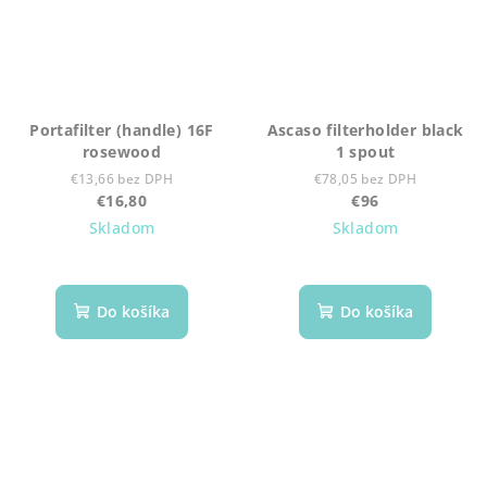
Portafilter (handle) 16F
Ascaso filterholder black
rosewood
1 spout
€13,66 bez DPH
€78,05 bez DPH
€16,80
€96
Skladom
Skladom
Do košíka
Do košíka