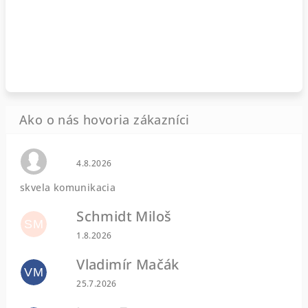
Hodnotenie obchodu je 0 z 5 hviezdičiek.
4.8.2026
skvela komunikacia
Schmidt Miloš
SM
Hodnotenie obchodu je 5 z 5 hviezdičiek.
1.8.2026
Vladimír Mačák
VM
Hodnotenie obchodu je 5 z 5 hviezdičiek.
25.7.2026