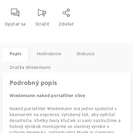
Opýtať sa
Strážiť
Zdieľať
Popis
Hodnotenie
Diskusia
Značka
Wiedemann
Podrobný popis
Wiedemann naked portafilter olive
Naked portafilter Wiedemann má jedno spoločné s
kávovarom na espresso: vyrobený tak, aby vydržal
desaťročia. Všetky tvary kľučiek si sami sústružíme a
hotový výrobok montujeme vo vlastnej výrobe v
južnom Nemecku. Individualita Made in Germany.