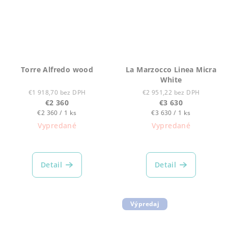
Torre Alfredo wood
La Marzocco Linea Micra
White
€1 918,70 bez DPH
€2 951,22 bez DPH
€2 360
€3 630
Jednotková
Jednotková
€2 360 / 1 ks
€3 630 / 1 ks
cena:
cena:
Vypredané
Vypredané
Detail
Detail
Výpredaj