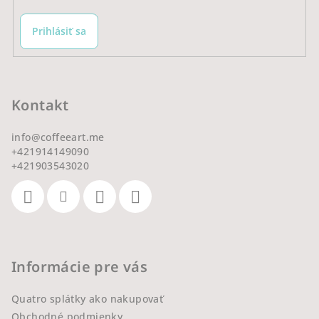
Prihlásiť sa
Kontakt
info
@
coffeeart.me
+421914149090
+421903543020
Informácie pre vás
Quatro splátky ako nakupovať
Obchodné podmienky