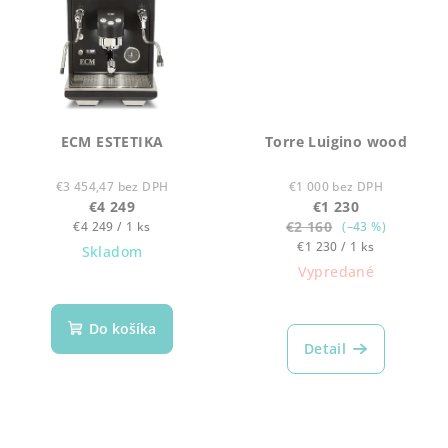
ECM ESTETIKA
Torre Luigino wood
€3 454,47 bez DPH
€1 000 bez DPH
€4 249
€1 230
Jednotková
€2 160
€4 249 / 1 ks
(–43 %)
cena:
Jednotková
€1 230 / 1 ks
Skladom
cena:
Vypredané
Do košíka
Detail