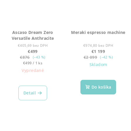
Ascaso Dream Zero
Meraki espresso machine
Versatile Anthracite
€405,69 bez DPH
€974,80 bez DPH
€499
€1 199
€876
€2 099
(–43 %)
(–42 %)
Jednotková
€499 / 1 ks
Skladom
cena:
Vypredané
Do košíka
Detail