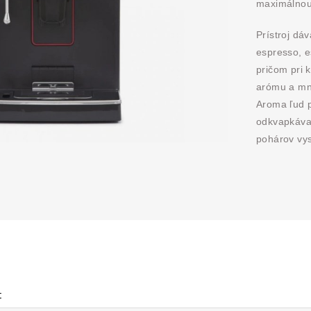
maximálnou
Prístroj dáv
espresso, e
pričom pri 
arómu a mn
Aroma ľud p
odkvapkávac
pohárov vy
t