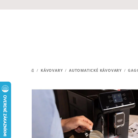
Prejsť
na
obsah
/
KÁVOVARY
/
AUTOMATICKÉ KÁVOVARY
/
GAG
DOMOV