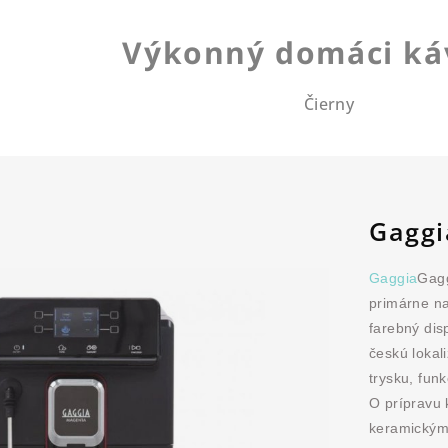
Výkonný domáci ká
Čierny
Gaggi
Gaggia
Gagg
primárne na
farebný dis
českú lokal
trysku, fun
O prípravu 
keramickým