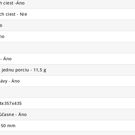
h ciest -Áno
h ciest - Nie
o
no
 - Áno
jednu porciu - 11,5 g
kávy - Áno
4x357x435
účasne - Áno
 150 mm