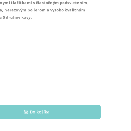
nymi tlačitkami s čiastočným podsvietením,
a, nerezovým bojlerom a vysoko kvalitným
 5 druhov kávy.
S
Do košíka