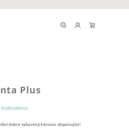
Hľadať
Prihlásenie
Nákupný
košík
nta Plus
 hodnotenia
eľmi dobre vybavený kávovar disponujúci