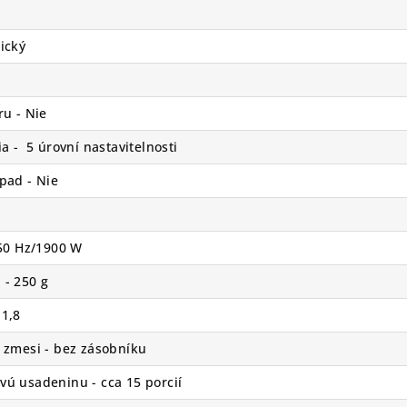
ický
u - Nie
a - 5 úrovní nastavitelnosti
dpad - Nie
 50 Hz/1900 W
 - 250 g
 1,8
 zmesi - bez zásobníku
ú usadeninu - cca 15 porcií