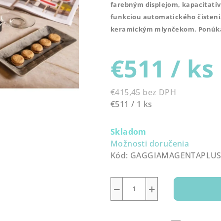
farebným displejom, kapacitatív
0,0
funkciou automatického čisteni
z
keramickým mlynčekom. Ponúka
5
hviezdičiek.
€511
/ ks
€415,45 bez DPH
Jednotková
€511 / 1 ks
cena:
Skladom
Možnosti doručenia
Kód:
GAGGIAMAGENTAPLU
−
+