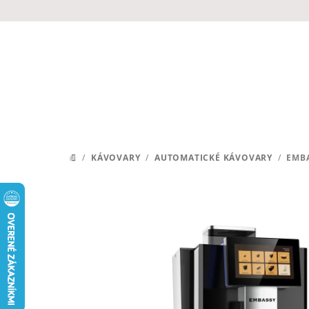
Prejsť
na
obsah
/
KÁVOVARY
/
AUTOMATICKÉ KÁVOVARY
/
EMB
DOMOV