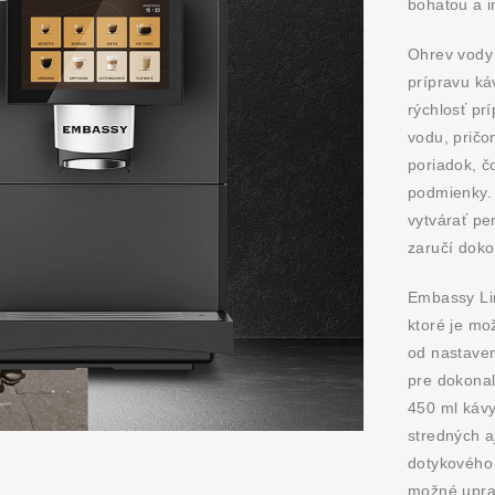
bohatou a i
Ohrev vody 
prípravu ká
rýchlosť pr
vodu, pričo
poriadok, č
podmienky. 
vytvárať pe
zaručí doko
Embassy Li
ktoré je mo
od nastaven
pre dokonal
450 ml kávy
stredných a
dotykového 
možné uprav