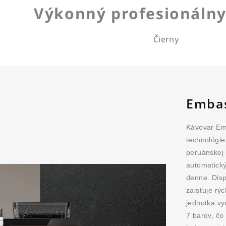
Výkonný profesionálny
Čierny
Emba
Kávovar Emb
technológie
peruánskej 
automatický
denne. Dis
zaisťuje rý
jednotka vy
7 barov, čo