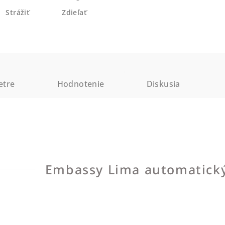
Strážiť
Zdieľať
etre
Hodnotenie
Diskusia
Embassy Lima automatick