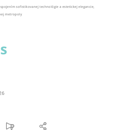
ojením sofistikovanej technológie a estetickej elegancie,
kej metropoly
ks
26