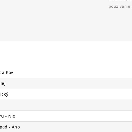
používanie 
t a Kov
lej
ický
u - Nie
pad - Áno