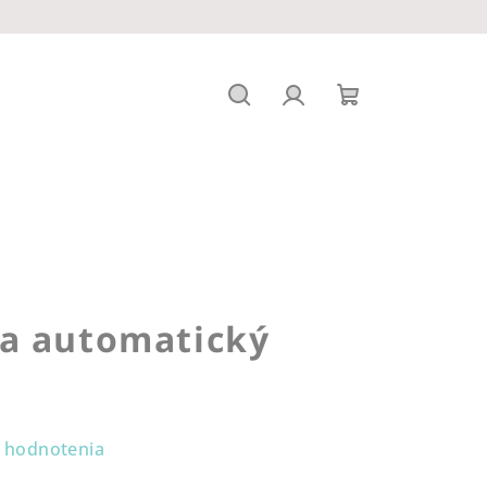
Hľadať
Prihlásenie
Nákupný
košík
a automatický
 hodnotenia