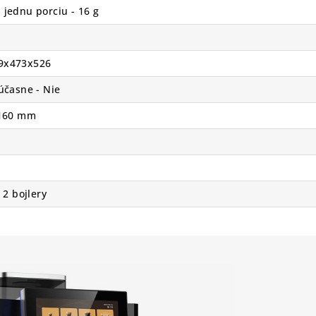
jednu porciu - 16 g
9x473x526
účasne - Nie
 160 mm
 2 bojlery