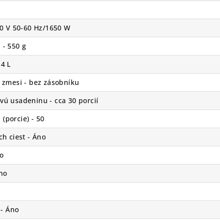
40 V 50-60 Hz/1650 W
 - 550 g
4 L
 zmesi - bez zásobníku
ú usadeninu - cca 30 porcií
porcie) - 50
h ciest - Áno
o
no
 - Áno