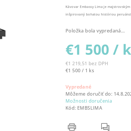
produktu
Kávovar Embassy Lima je majstrovským sp
je
inšpirovaný bohatou históriou peruáns
0,0
z
Položka bola vypredaná…
5
hviezdičiek.
€1 500
/ 
€1 219,51 bez DPH
Jednotková
€1 500 / 1 ks
cena:
Vypredané
Môžeme doručiť do:
14.8.20
Možnosti doručenia
Kód:
EMBSLIMA