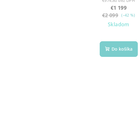
€974,80 bez DPH
€1 199
€2 099
(–42 %)
Skladom
Do košíka