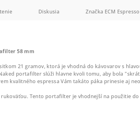
tenie
Diskusia
Značka
ECM Espresso
afilter 58 mm
 sitkom 21 gramov, ktorá je vhodná do kávovarov s hlav
ked portafilter slúži hlavne kvoli tomu, aby bola "skrát
rem kvalitného espressa Vám takáto páka prinesie aj neo
 rukoväťou. Tento portafilter je vhodnejší na použitie 