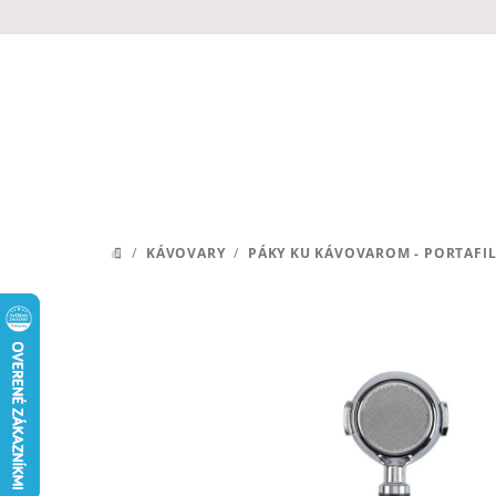
Prejsť
na
obsah
/
KÁVOVARY
/
PÁKY KU KÁVOVAROM - PORTAFI
DOMOV