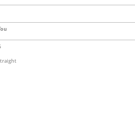
ťou
G
traight