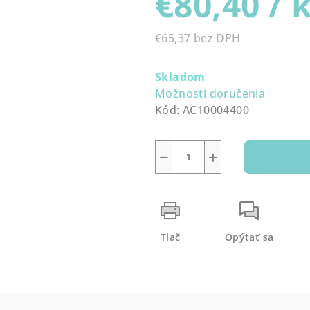
€80,40
/ 
0,0
z
€65,37 bez DPH
5
Jednotková
hviezdičiek.
cena:
Skladom
Možnosti doručenia
Kód:
AC10004400
−
+
Tlač
Opýtať sa