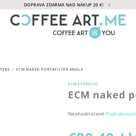
DOPRAVA ZDARMA NAD NÁKUP 20 €!
LTERS
/
ECM NAKED PORTAFILTER ANGLE
ECM ESPRESSO
ECM naked po
Priemerné
Neohodnotené
Podrobnosti
hodnotenie
produktu
je