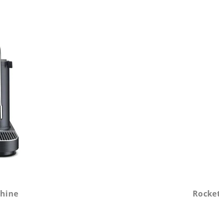
chine
Rocke