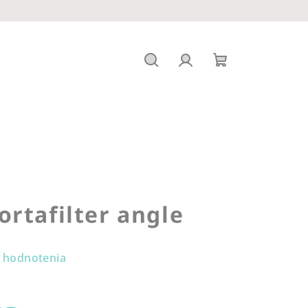
Hľadať
Prihlásenie
Nákupný
košík
rtafilter angle
 hodnotenia