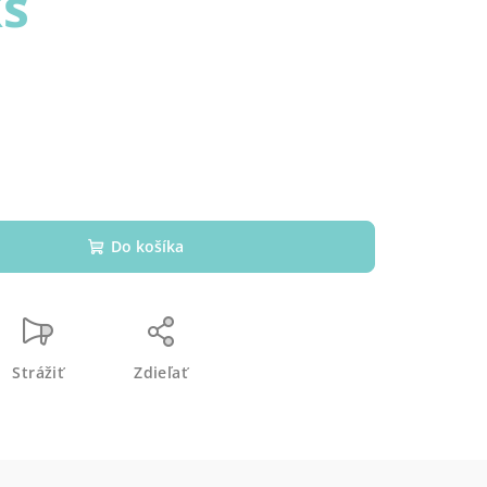
ks
Do košíka
Strážiť
Zdieľať