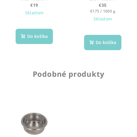
€19
€35
Jednotková
€175 / 1000 g
Skladom
cena:
Skladom
Do košíka
Do košíka
Podobné produkty