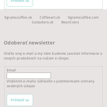
Prihlásiť sa
Z
á
9gramscoffee.sk
Coffeeart.sk
9gramscoffee.com
Costadoro.sk
BeanCoins
p
ä
t
Odoberať newsletter
i
e
Vložte svoj e-mail a my Vám budeme zasielať informácie o
nových produktoch na našom e-shope.
Email
Vložením e-mailu súhlasíte s
podmienkami ochrany
osobných údajov
Prihlásiť sa