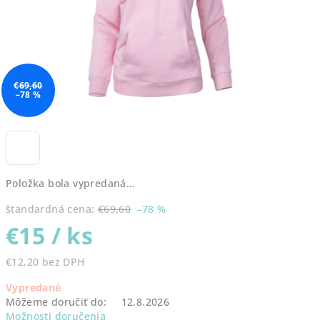
€69,60
–78 %
Položka bola vypredaná…
štandardná cena:
€69,60
–78 %
€15
/ ks
€12,20 bez DPH
Jednotková
Vypredané
cena:
Môžeme doručiť do:
12.8.2026
Možnosti doručenia