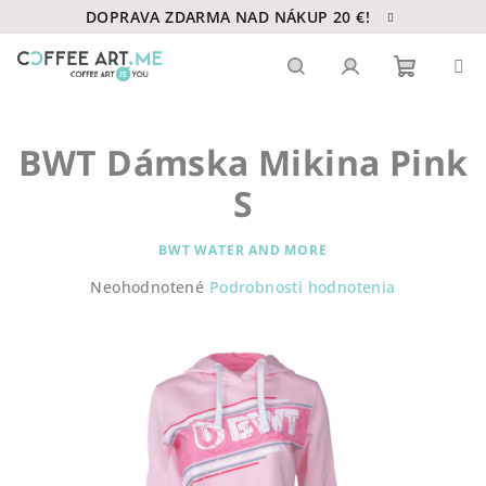
Prejsť
DOPRAVA ZDARMA NAD NÁKUP 20 €!
na
obsah
Nákupn
Hľadať
Prihlásenie
BWT Dámska Mikina Pink
košík
S
BWT WATER AND MORE
Priemerné
Neohodnotené
Podrobnosti hodnotenia
hodnotenie
produktu
je
0,0
z
5
hviezdičiek.