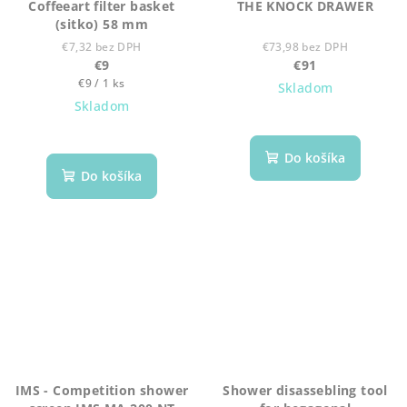
Coffeeart filter basket
THE KNOCK DRAWER
(sitko) 58 mm
€7,32 bez DPH
€73,98 bez DPH
€9
€91
Jednotková
€9 / 1 ks
Skladom
cena:
Skladom
Do košíka
Do košíka
IMS - Competition shower
Shower disassebling tool