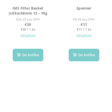
IMS Filter Basket
Spanner
(sitko)58mm 12 - 18g
€24,39 bez DPH
€8,94 bez DPH
€30
€11
Jednotková
Jednotková
€30 / 1 ks
€11 / 1 ks
cena:
cena:
Skladom
Skladom
Do košíka
Do košíka