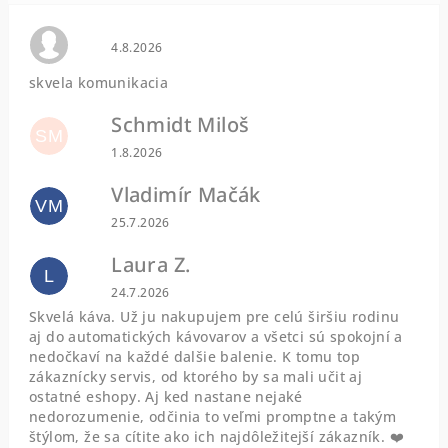
Hodnotenie obchodu je 0 z 5 hviezdičiek.
4.8.2026
skvela komunikacia
Schmidt Miloš
SM
Hodnotenie obchodu je 5 z 5 hviezdičiek.
1.8.2026
Vladimír Mačák
VM
Hodnotenie obchodu je 5 z 5 hviezdičiek.
25.7.2026
Laura Z.
L
Hodnotenie obchodu je 5 z 5 hviezdičiek.
24.7.2026
Skvelá káva. Už ju nakupujem pre celú širšiu rodinu
aj do automatických kávovarov a všetci sú spokojní a
nedočkaví na každé dalšie balenie. K tomu top
zákaznícky servis, od ktorého by sa mali učit aj
ostatné eshopy. Aj ked nastane nejaké
nedorozumenie, odčinia to veľmi promptne a takým
štýlom, že sa cítite ako ich najdôležitejší zákazník. ❤️