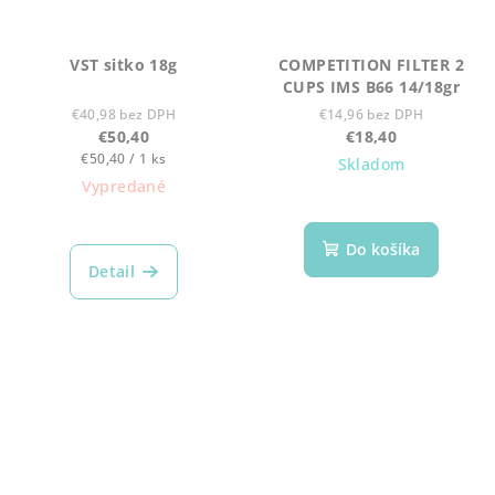
VST sitko 18g
COMPETITION FILTER 2
CUPS IMS B66 14/18gr
€40,98 bez DPH
€14,96 bez DPH
€50,40
€18,40
Jednotková
€50,40 / 1 ks
Skladom
cena:
Vypredané
Do košíka
Detail