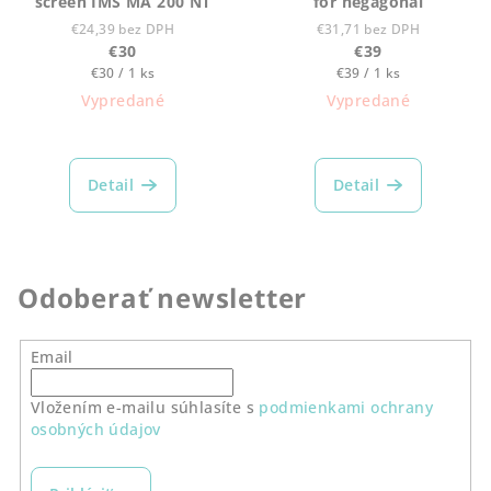
screen IMS MA 200 NT
for hegagonal
€24,39 bez DPH
€31,71 bez DPH
€30
€39
Jednotková
Jednotková
€30 / 1 ks
€39 / 1 ks
cena:
cena:
Vypredané
Vypredané
Detail
Detail
Odoberať newsletter
Email
Vložením e-mailu súhlasíte s
podmienkami ochrany
osobných údajov