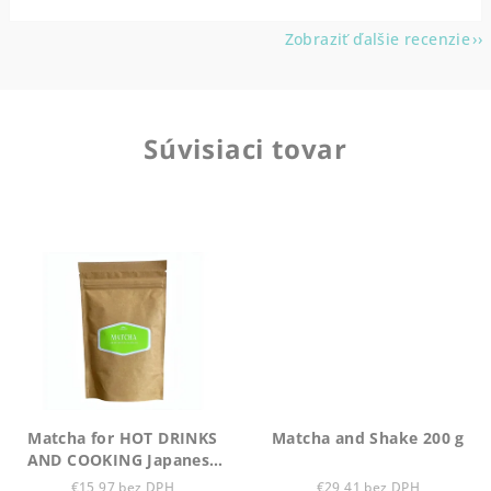
Zobraziť ďalšie recenzie
Súvisiaci tovar
Matcha for HOT DRINKS
Matcha and Shake 200 g
AND COOKING Japanese
Organic-90 g
€15,97 bez DPH
€29,41 bez DPH