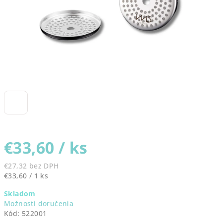
€33,60
/ ks
€27,32 bez DPH
Jednotková
€33,60 / 1 ks
cena:
Skladom
Možnosti doručenia
Kód:
522001