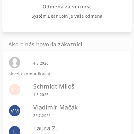
Odmena za vernosť
Systém BeanCoin je vaša odmena
Hodnotenie obchodu je 0 z 5 hviezdičiek.
4.8.2026
skvela komunikacia
Schmidt Miloš
SM
Hodnotenie obchodu je 5 z 5 hviezdičiek.
1.8.2026
Vladimír Mačák
VM
Hodnotenie obchodu je 5 z 5 hviezdičiek.
25.7.2026
Laura Z.
L