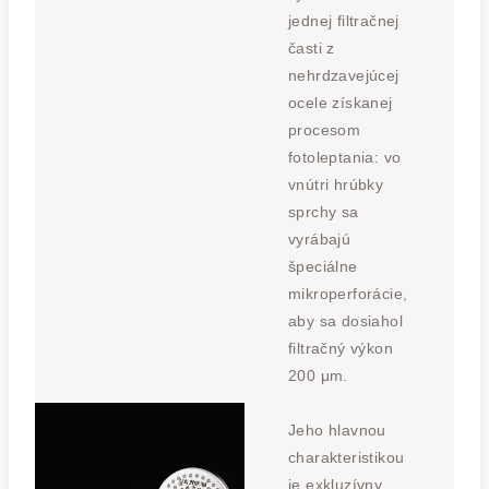
jednej filtračnej
časti z
nehrdzavejúcej
ocele získanej
procesom
fotoleptania: vo
vnútri hrúbky
sprchy sa
vyrábajú
špeciálne
mikroperforácie,
aby sa dosiahol
filtračný výkon
200 μm.
Jeho hlavnou
charakteristikou
je exkluzívny