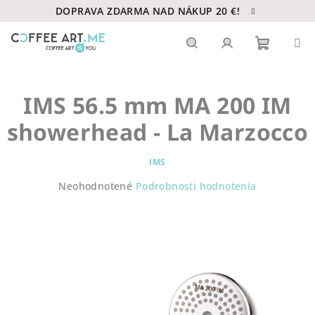
Prejsť
DOPRAVA ZDARMA NAD NÁKUP 20 €!
na
obsah
Nákupn
Hľadať
Prihlásenie
IMS 56.5 mm MA 200 IM
košík
showerhead - La Marzocco
IMS
Priemerné
Neohodnotené
Podrobnosti hodnotenia
hodnotenie
produktu
je
0,0
z
5
hviezdičiek.