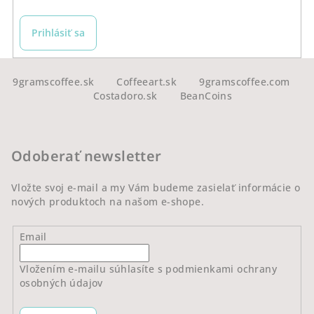
Prihlásiť sa
Z
á
9gramscoffee.sk
Coffeeart.sk
9gramscoffee.com
Costadoro.sk
BeanCoins
p
ä
t
Odoberať newsletter
i
e
Vložte svoj e-mail a my Vám budeme zasielať informácie o
nových produktoch na našom e-shope.
Email
Vložením e-mailu súhlasíte s
podmienkami ochrany
osobných údajov