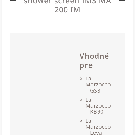
shower screen IMS MA
200 IM
Vhodné
pre
La
Marzocco
– GS3
La
Marzocco
– KB90
La
Marzocco
– Leva