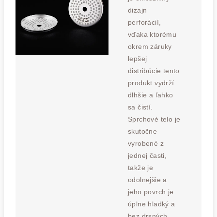
dizajn
perforácií,
vďaka ktorému
okrem záruky
lepšej
distribúcie tento
produkt vydrží
dlhšie a ľahko
sa čistí.
Sprchové telo je
skutočne
vyrobené z
jednej časti,
takže je
odolnejšie a
jeho povrch je
úplne hladký a
bez drsných