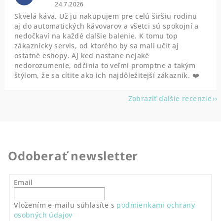
Hodnotenie obchodu je 5 z 5 hviezdičiek.
24.7.2026
Skvelá káva. Už ju nakupujem pre celú širšiu rodinu
aj do automatických kávovarov a všetci sú spokojní a
nedočkaví na každé dalšie balenie. K tomu top
zákaznícky servis, od ktorého by sa mali učit aj
ostatné eshopy. Aj ked nastane nejaké
nedorozumenie, odčinia to veľmi promptne a takým
štýlom, že sa cítite ako ich najdôležitejší zákazník. ❤️
Zobraziť ďalšie recenzie
Odoberať newsletter
Email
Vložením e-mailu súhlasíte s
podmienkami ochrany
osobných údajov