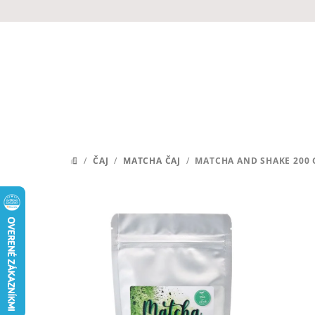
Prejsť
na
obsah
/
ČAJ
/
MATCHA ČAJ
/
MATCHA AND SHAKE 200 
DOMOV