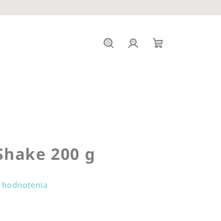
Hľadať
Prihlásenie
Nákupný
košík
Shake 200 g
 hodnotenia