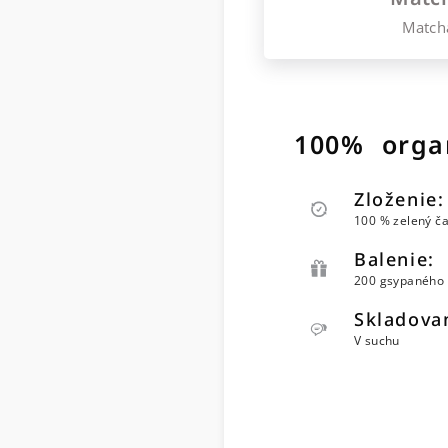
Match
100% organ
Zloženie:
100 % zelený čaj
Balenie:
200 gsypaného č
Skladova
V suchu