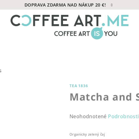
DOPRAVA ZDARMA NAD NÁKUP 20 €!
G
TEA 1836
Matcha and 
Priemerné
Neohodnotené
Podrobnosti
hodnotenie
produktu
Organicky zelený čaj
je