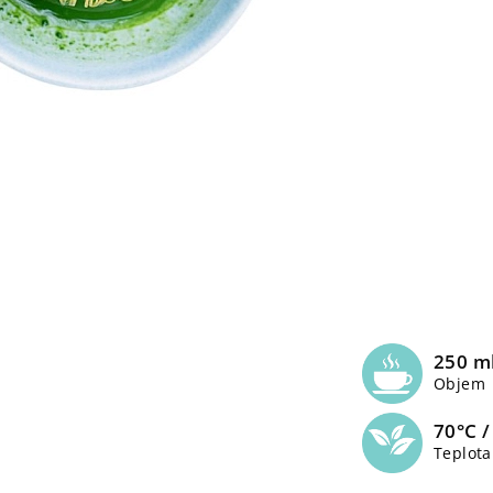
250 m
Objem
70°C /
Teplota