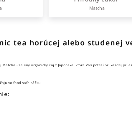
a
Matcha
ic tea horúcej alebo studenej ve
 Matcha - zelený organický čaj z Japonska, ktorá Vás poteší pri každej príle
aju vo food safe sáčku
nie: