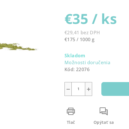
0,0
€35
/ ks
z
5
hviezdičiek.
€29,41 bez DPH
Jednotková
€175 / 1000 g
cena:
Skladom
Možnosti doručenia
Kód:
22076
−
+
Tlač
Opýtať sa