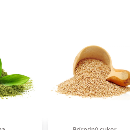
ha
Prírodný cukor