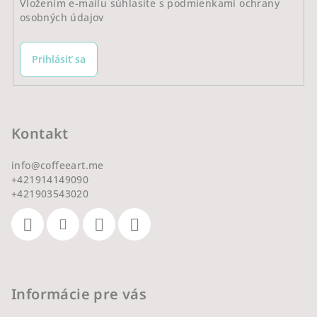
Vložením e-mailu súhlasíte s
podmienkami ochrany
osobných údajov
Prihlásiť sa
Kontakt
info
@
coffeeart.me
+421914149090
+421903543020
Informácie pre vás