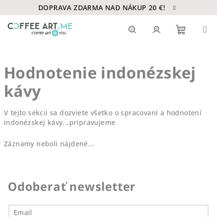
Prejsť
DOPRAVA ZDARMA NAD NÁKUP 20 €!
na
obsah
Nákupn
Hľadať
Prihlásenie
Hodnotenie indonézskej
košík
kávy
V tejto sekcii sa dozviete všetko o spracovaní a hodnotení
indonézskej kávy...pripravujeme
Záznamy neboli nájdené...
Odoberať newsletter
Email