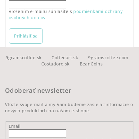
Vložením e-mailu súhlasíte s
podmienkami ochrany
osobných údajov
Prihlásiť sa
Z
á
9gramscoffee.sk
Coffeeart.sk
9gramscoffee.com
Costadoro.sk
BeanCoins
p
ä
t
Odoberať newsletter
i
e
Vložte svoj e-mail a my Vám budeme zasielať informácie o
nových produktoch na našom e-shope.
Email