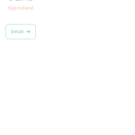
cena:
Vypredané
Detail