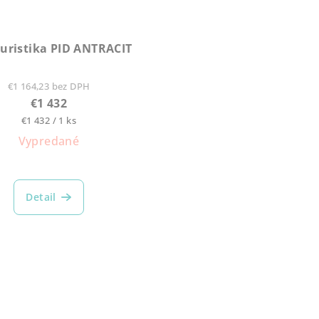
uristika PID ANTRACIT
€1 164,23 bez DPH
€1 432
Jednotková
€1 432 / 1 ks
cena:
Vypredané
Detail