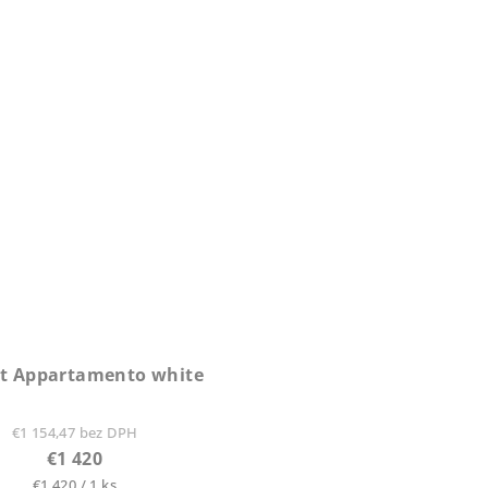
t Appartamento white
€1 154,47 bez DPH
€1 420
Jednotková
€1 420 / 1 ks