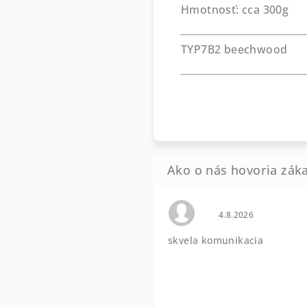
Hmotnosť: cca 300g
TYP7B2 beechwood
Hodnotenie obchod
4.8.2026
skvela komunikacia