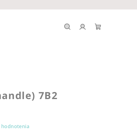
Hľadať
Prihlásenie
Nákupný
košík
handle) 7B2
 hodnotenia