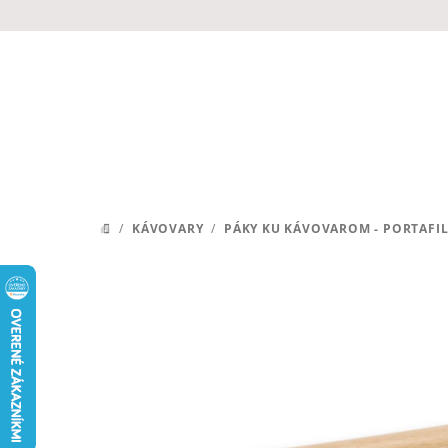
Prejsť
na
obsah
/
KÁVOVARY
/
PÁKY KU KÁVOVAROM - PORTAFI
DOMOV