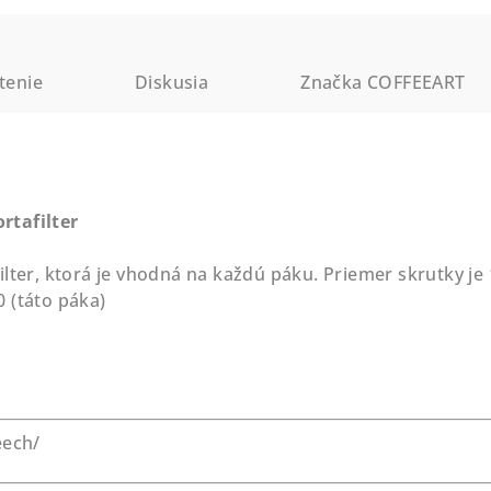
tenie
Diskusia
Značka
COFFEEART
rtafilter
ilter, ktorá je vhodná na každú páku. Priemer skrutky j
 (táto páka)
eech/