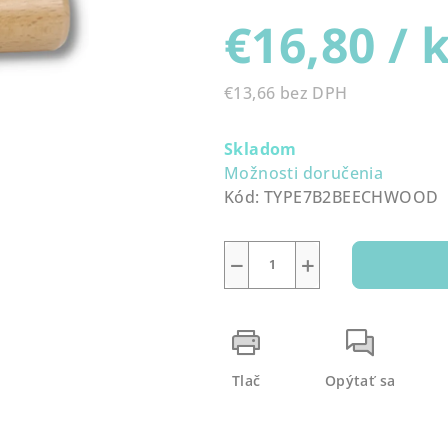
produktu
€16,80
/ 
je
0,0
z
€13,66 bez DPH
5
Jednotková
hviezdičiek.
cena:
Skladom
Možnosti doručenia
Kód:
TYPE7B2BEECHWOOD
−
+
Tlač
Opýtať sa