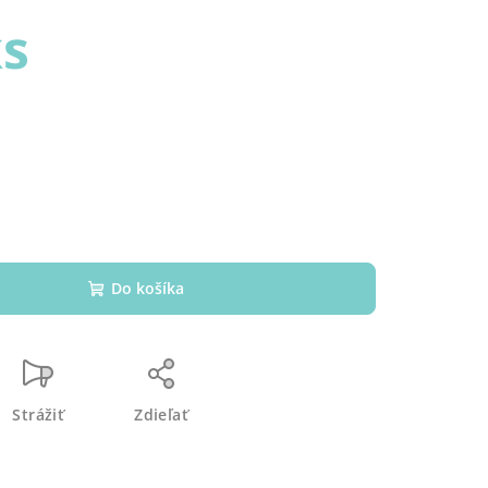
ks
Do košíka
Strážiť
Zdieľať