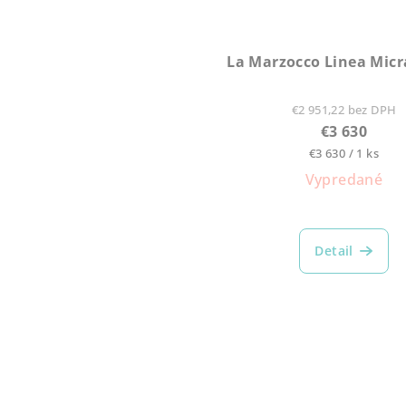
La Marzocco Linea Micr
€2 951,22 bez DPH
€3 630
Jednotková
€3 630 / 1 ks
cena:
Vypredané
Detail