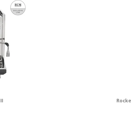
II
Rocke