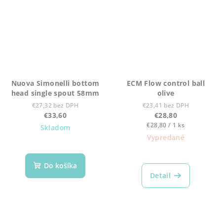
Nuova Simonelli bottom
ECM Flow control ball
head single spout 58mm
olive
€27,32 bez DPH
€23,41 bez DPH
€33,60
€28,80
Jednotková
€28,80 / 1 ks
Skladom
cena:
Vypredané
Do košíka
Detail