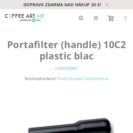
Prejsť
DOPRAVA ZDARMA NAD NÁKUP 20 €!
na
obsah
Nákupn
Hľadať
Prihlásenie
Portafilter (handle) 10C2
košík
plastic blac
COFFEEART
Priemerné
Neohodnotené
Podrobnosti hodnotenia
hodnotenie
produktu
je
0,0
z
5
hviezdičiek.