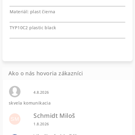
Materiál: plast čierna
TYP10C2 plastic black
Hodnotenie obchodu je 0 z 5 hviezdičiek.
4.8.2026
skvela komunikacia
Schmidt Miloš
SM
Hodnotenie obchodu je 5 z 5 hviezdičiek.
1.8.2026