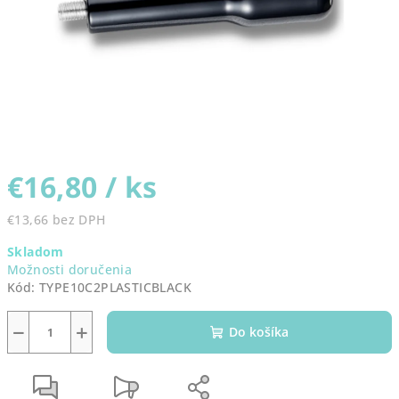
€16,80
/ ks
€13,66 bez DPH
Jednotková
Skladom
cena:
Možnosti doručenia
Kód:
TYPE10C2PLASTICBLACK
−
+
Do košíka