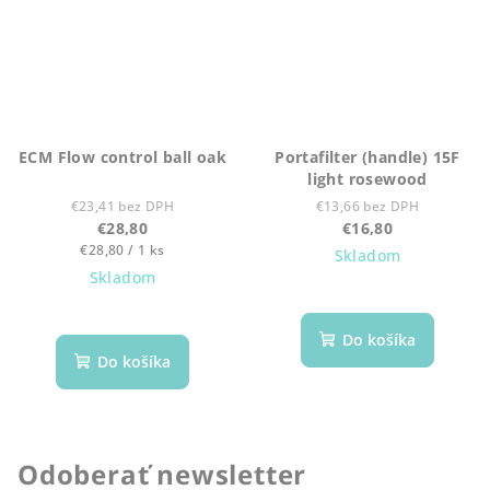
ECM Flow control ball oak
Portafilter (handle) 15F
light rosewood
€23,41 bez DPH
€13,66 bez DPH
€28,80
€16,80
Jednotková
€28,80 / 1 ks
Skladom
cena:
Skladom
Do košíka
Do košíka
Odoberať newsletter