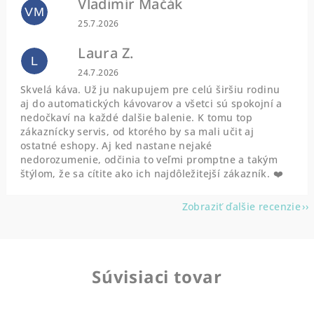
Vladimír Mačák
VM
Hodnotenie obchodu je 5 z 5 hviezdičiek.
25.7.2026
Laura Z.
L
Hodnotenie obchodu je 5 z 5 hviezdičiek.
24.7.2026
Skvelá káva. Už ju nakupujem pre celú širšiu rodinu
aj do automatických kávovarov a všetci sú spokojní a
nedočkaví na každé dalšie balenie. K tomu top
zákaznícky servis, od ktorého by sa mali učit aj
ostatné eshopy. Aj ked nastane nejaké
nedorozumenie, odčinia to veľmi promptne a takým
štýlom, že sa cítite ako ich najdôležitejší zákazník. ❤️
Zobraziť ďalšie recenzie
Súvisiaci tovar