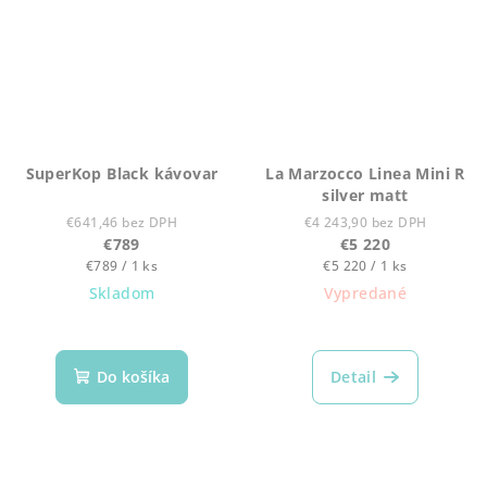
SuperKop Black kávovar
La Marzocco Linea Mini R
silver matt
€641,46 bez DPH
€4 243,90 bez DPH
€789
€5 220
Jednotková
Jednotková
€789 / 1 ks
€5 220 / 1 ks
cena:
cena:
Skladom
Vypredané
Do košíka
Detail