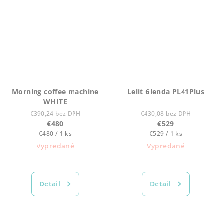
z
5
hviezdičiek.
Morning coffee machine
Lelit Glenda PL41Plus
WHITE
€390,24 bez DPH
€430,08 bez DPH
€480
€529
Jednotková
Jednotková
€480 / 1 ks
€529 / 1 ks
cena:
cena:
Vypredané
Vypredané
Detail
Detail