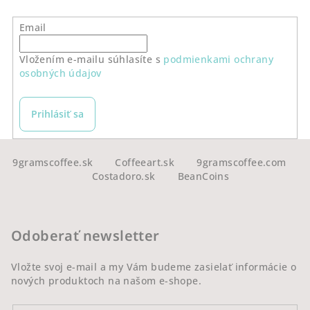
Email
Vložením e-mailu súhlasíte s
podmienkami ochrany
osobných údajov
Prihlásiť sa
Z
á
9gramscoffee.sk
Coffeeart.sk
9gramscoffee.com
Costadoro.sk
BeanCoins
p
ä
t
Odoberať newsletter
i
e
Vložte svoj e-mail a my Vám budeme zasielať informácie o
nových produktoch na našom e-shope.