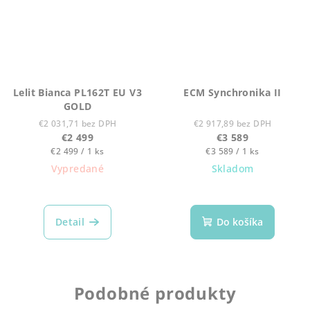
Lelit Bianca PL162T EU V3
ECM Synchronika II
GOLD
€2 031,71 bez DPH
€2 917,89 bez DPH
€2 499
€3 589
Jednotková
Jednotková
€2 499 / 1 ks
€3 589 / 1 ks
cena:
cena:
Vypredané
Skladom
Detail
Do košíka
Podobné produkty