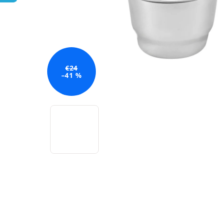
€24
–41 %