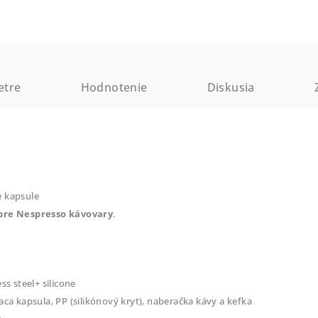
etre
Hodnotenie
Diskusia
e kapsule
 pre Nespresso kávovary
.
ss steel+ silicone
aca kapsula, PP (silikónový kryt), naberačka kávy a kefka