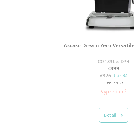
Ascaso Dream Zero Versatil
€324,39 bez DPH
€399
€876
(–54 %)
Jednotková
€399 / 1 ks
cena:
Vypredané
Detail