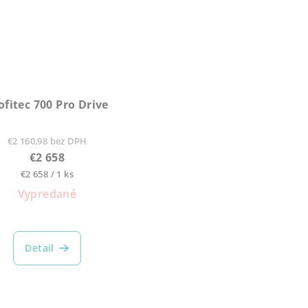
ofitec 700 Pro Drive
€2 160,98 bez DPH
€2 658
Jednotková
€2 658 / 1 ks
cena:
Vypredané
Detail