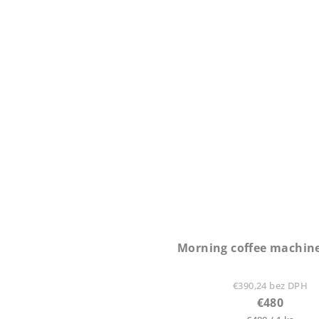
Morning coffee machin
€390,24 bez DPH
€480
Jednotková