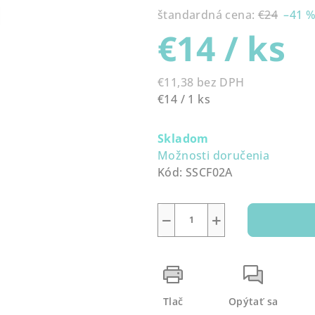
produktu
štandardná cena:
€24
–41 
je
€14
/ ks
0,0
z
5
€11,38 bez DPH
hviezdičiek.
Jednotková
€14 / 1 ks
cena:
Skladom
Možnosti doručenia
Kód:
SSCF02A
−
+
Tlač
Opýtať sa