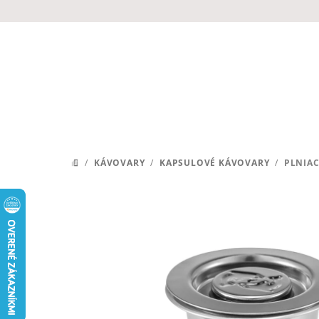
Prejsť
na
obsah
/
KÁVOVARY
/
KAPSULOVÉ KÁVOVARY
/
PLNIAC
DOMOV