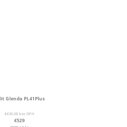
lit Glenda PL41Plus
€430,08 bez DPH
€529
Jednotková