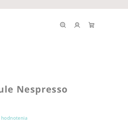
Hľadať
Prihlásenie
Nákupný
košík
ule Nespresso
 hodnotenia