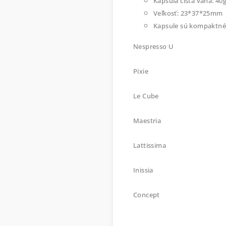
Kapsula čistá váha: 40
Veľkosť: 23*37*25mm
Kapsule sú kompaktné
Nespresso U
Pixie
Le Cube
Maestria
Lattissima
Inissia
Concept