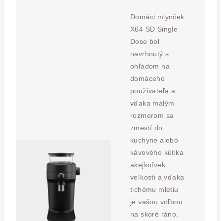
Domáci mlynček
X64 SD Single
Dose bol
navrhnutý s
ohľadom na
domáceho
používateľa a
vďaka malým
rozmerom sa
zmestí do
kuchyne alebo
kávového kútika
akejkoľvek
veľkosti a vďaka
tichému mletiu
je vašou voľbou
na skoré ráno.