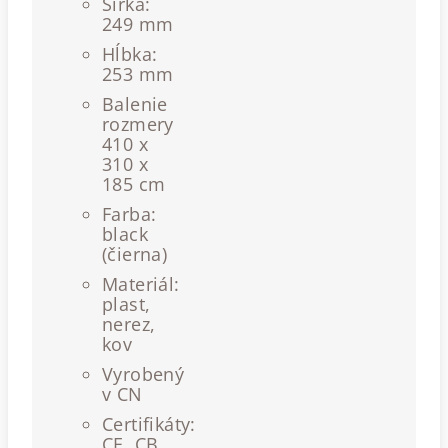
Šírka:
249 mm
Hĺbka:
253 mm
Balenie
rozmery
410 x
310 x
185 cm
Farba:
black
(čierna)
Materiál:
plast,
nerez,
kov
Vyrobený
v CN
Certifikáty:
CE, CB,