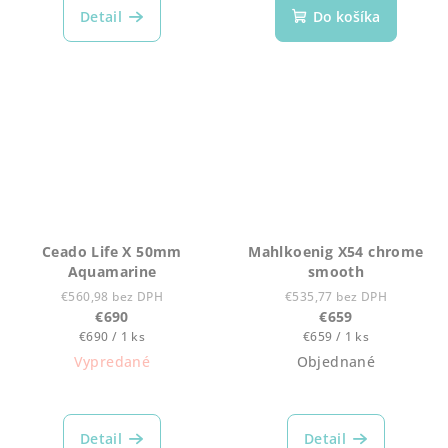
Detail
Do košíka
Ceado Life X 50mm
Mahlkoenig X54 chrome
Aquamarine
smooth
€560,98 bez DPH
€535,77 bez DPH
€690
€659
Jednotková
Jednotková
€690 / 1 ks
€659 / 1 ks
cena:
cena:
Vypredané
Objednané
Detail
Detail