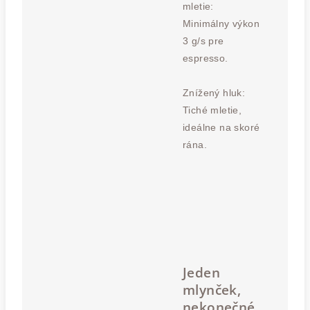
mletie:
Minimálny výkon
3 g/s pre
espresso.
Znížený hluk:
Tiché mletie,
ideálne na skoré
rána.
Jeden
mlynček,
nekonečné