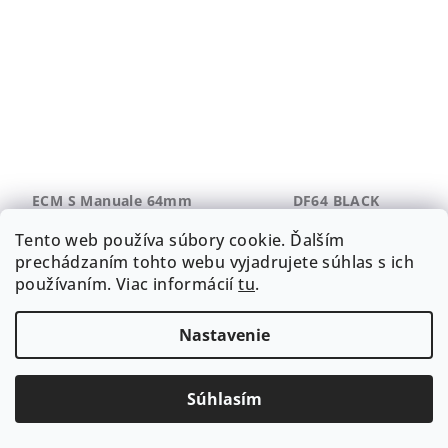
5,0
z
5
hviezdičiek.
ECM S Manuale 64mm
DF64 BLACK
Tento web používa súbory cookie. Ďalším
€243,09 bez DPH
€346,34 bez DPH
prechádzaním tohto webu vyjadrujete súhlas s ich
€299
€426
používaním. Viac informácií
tu
.
€609,60
Jednotková
(–50 %)
€426 / 1 ks
Jednotková
cena:
€299 / 1 ks
Vypredané
cena:
Vypredané
Nastavenie
Detail
Súhlasím
Detail