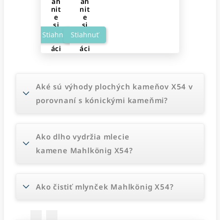
ah
ah
nit
nit
e
e
si
si
ap
ap
Stiahnuť
Stiahnuť
lik
lik
áci
áci
u
u
Aké sú výhody plochých kameňov X54 v
porovnaní s kónickými kameňmi?
Ako dlho vydržia mlecie
kamene Mahlkönig X54?
Ako čistiť mlynček Mahlkönig X54?