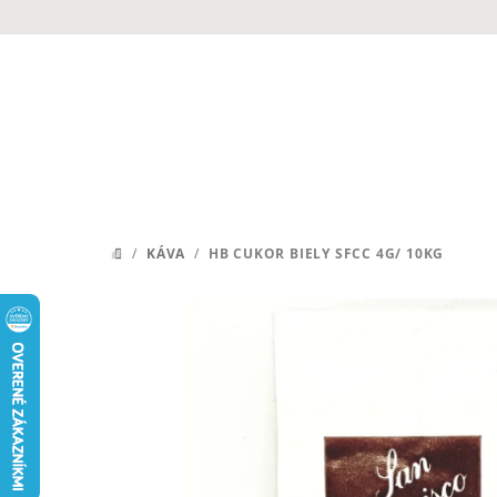
Prejsť
na
obsah
/
KÁVA
/
HB CUKOR BIELY SFCC 4G/ 10KG
DOMOV