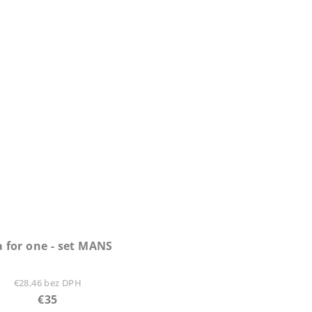
z
5
hviezdičiek.
a for one - set MANS
€28,46 bez DPH
€35