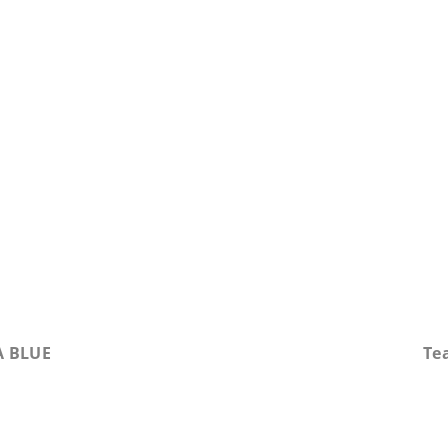
ek.
A BLUE
Te