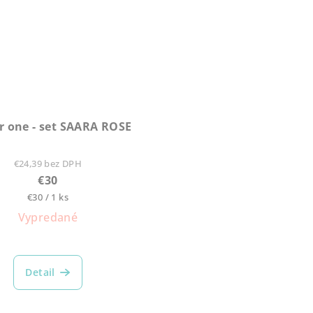
r one - set SAARA ROSE
€24,39 bez DPH
€30
Jednotková
€30 / 1 ks
cena:
Vypredané
Priemerné
hodnotenie
Detail
produktu
je
5,0