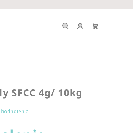
Hľadať
Prihlásenie
Nákupný
košík
ly SFCC 4g/ 10kg
 hodnotenia