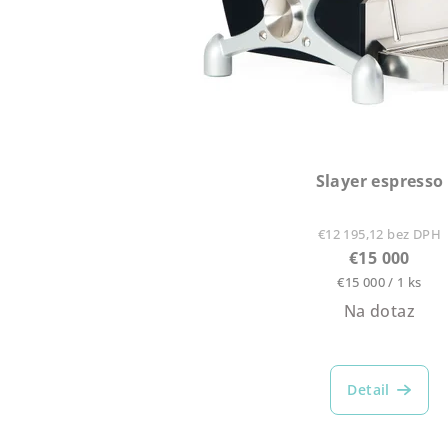
Slayer espresso
€12 195,12 bez DPH
€15 000
Jednotková
€15 000 / 1 ks
cena:
Na dotaz
Priemer
hodnote
Detail
produkt
je
5,0