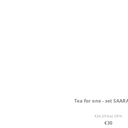
z
5
hviezdiči
Tea for one - set SAAR
€24,39 bez DPH
€30