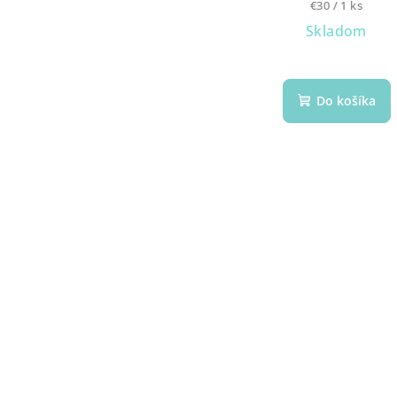
Jednotková
€30 / 1 ks
cena:
Skladom
Do košíka