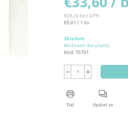
€33,60
/ 
0,0
z
€28,24 bez DPH
5
Jednotková
€0,01 / 1 ks
hviezdičiek.
cena:
Skladom
Možnosti doručenia
Kód:
75701
−
+
Tlač
Opýtať sa