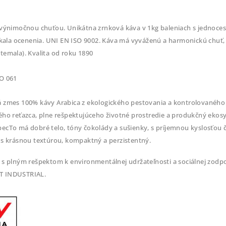
 výnimočnou chuťou. Unikátna zrnková káva v 1kg baleniach s jednoces
skala ocenenia. UNI EN ISO 9002. Káva má vyváženú a harmonickú chuť, s
temala). Kvalita od roku 1890
O 061
 zmes 100% kávy Arabica z ekologického pestovania a kontrolovaného 
ého reťazca, plne rešpektujúceho životné prostredie a produkčný ekos
ecTo má dobré telo, tóny čokolády a sušienky, s príjemnou kyslosťou 
s 
krásnou textúrou, kompaktný a perzistentný.
 s plným rešpektom k environmentálnej udržateľnosti a sociálnej
zodpo
T INDUSTRIAL.