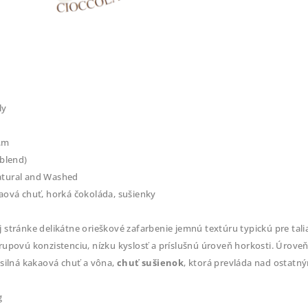
ly
n.m
(blend)
atural and Washed
aová chuť, horká čokoláda, sušienky
 stránke delikátne orieškové zafarbenie jemnú textúru typickú pre tal
rupovú konzistenciu, nízku kyslosť a príslušnú úroveň horkosti. Úroveň
 silná kakaová chuť a vôna,
chuť sušienok
, ktorá prevláda nad ostatn
g