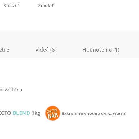
Strážiť
Zdieľať
etre
Videá (8)
Hodnotenie (1)
ým ventilom
PECTO
BLEND
1kg
Extrémne vhodná do kaviarní