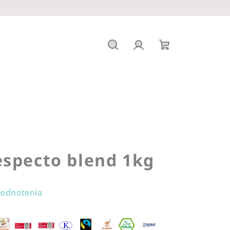
Hľadať
Prihlásenie
Nákupný
košík
especto blend 1kg
hodnotenia