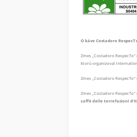
O káve Costadoro RespecTo
Zmes „Costadoro RespecTo“ o
ktorú organizoval Internation
Zmes „Costadoro RespecTo“ o
Zmes „Costadoro RespecTo“ o
caffè delle torrefazioni d’I