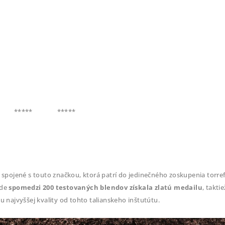
*****
*****
 spojené s touto značkou, ktorá patrí do jedinečného zoskupenia torref
kde
spomedzi 200 testovaných blendov získala zlatú medailu
, takti
u najvyššej kvality od tohto talianskeho inštutútu.