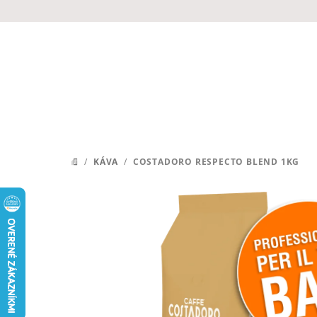
Prejsť
na
obsah
/
KÁVA
/
COSTADORO RESPECTO BLEND 1KG
DOMOV