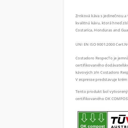
Zrnková káva s jedinečnou a
kvalitnú kávu, ktorá hneď zí
Costarica, Honduras and Gua
UNI EN ISO 9001:2000 Cert.N
Costadoro RespecTo je jemná
certifikovaného dodávateľsk
kávových zŕn Costadoro 
Resp
V espresse predstavuje krém 
Tento produkt bol vytvorený
certifikovaného OK COMPOS