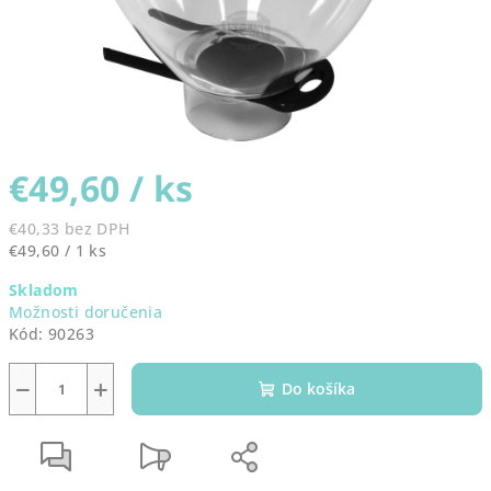
€49,60
/ ks
€40,33 bez DPH
Jednotková
€49,60 / 1 ks
cena:
Skladom
Možnosti doručenia
Kód:
90263
−
+
Do košíka