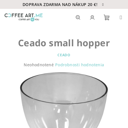
Prejsť
DOPRAVA ZDARMA NAD NÁKUP 20 €!
na
obsah
Nákupn
Hľadať
Prihlásenie
Ceado small hopper
košík
CEADO
Priemerné
Neohodnotené
Podrobnosti hodnotenia
hodnotenie
produktu
je
0,0
z
5
hviezdičiek.