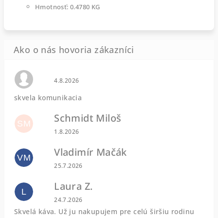
Hmotnosť: 0.4780 KG
Hodnotenie obchodu je 0 z 5 hviezdičiek.
4.8.2026
skvela komunikacia
Schmidt Miloš
SM
Hodnotenie obchodu je 5 z 5 hviezdičiek.
1.8.2026
Vladimír Mačák
VM
Hodnotenie obchodu je 5 z 5 hviezdičiek.
25.7.2026
Laura Z.
L
Hodnotenie obchodu je 5 z 5 hviezdičiek.
24.7.2026
Skvelá káva. Už ju nakupujem pre celú širšiu rodinu