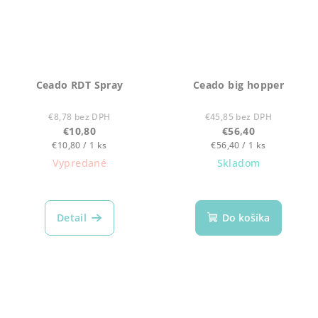
Ceado RDT Spray
Ceado big hopper
€8,78 bez DPH
€45,85 bez DPH
€10,80
€56,40
Jednotková
Jednotková
€10,80 / 1 ks
€56,40 / 1 ks
cena:
cena:
Vypredané
Skladom
Detail
Do košíka