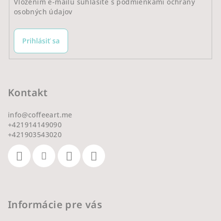
Vložením e-mailu súhlasíte s
podmienkami ochrany
osobných údajov
Prihlásiť sa
Kontakt
info
@
coffeeart.me
+421914149090
+421903543020
Informácie pre vás