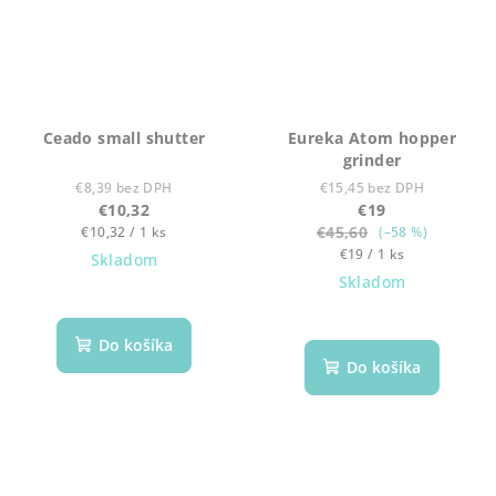
Ceado small shutter
Eureka Atom hopper
grinder
€8,39 bez DPH
€15,45 bez DPH
€10,32
€19
Jednotková
€45,60
€10,32 / 1 ks
(–58 %)
cena:
Jednotková
€19 / 1 ks
Skladom
cena:
Skladom
Do košíka
Do košíka