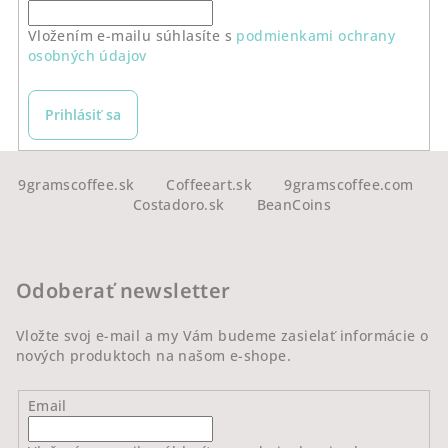
Vložením e-mailu súhlasíte s
podmienkami ochrany
osobných údajov
Prihlásiť sa
Z
á
9gramscoffee.sk
Coffeeart.sk
9gramscoffee.com
Costadoro.sk
BeanCoins
p
ä
t
Odoberať newsletter
i
e
Vložte svoj e-mail a my Vám budeme zasielať informácie o
nových produktoch na našom e-shope.
Email