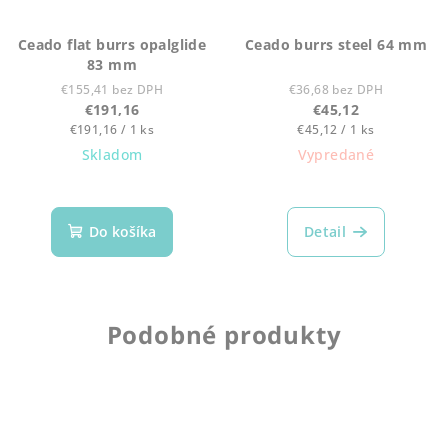
Ceado flat burrs opalglide
Ceado burrs steel 64 mm
83 mm
€155,41 bez DPH
€36,68 bez DPH
€191,16
€45,12
Jednotková
Jednotková
€191,16 / 1 ks
€45,12 / 1 ks
cena:
cena:
Skladom
Vypredané
Do košíka
Detail
Podobné produkty