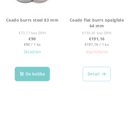
Ceado burrs steel 83 mm
Ceado flat burrs opalglide
64 mm
€73,17 bez DPH
€155,41 bez DPH
€90
€191,16
Jednotková
Jednotková
€90 / 1 ks
€191,16 / 1 ks
cena:
cena:
Skladom
Vypredané
Do košíka
Detail