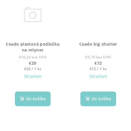
Ceado plastová podložka
Ceado big shutter
na mlynec
€16,26 bez DPH
€9,76 bez DPH
€20
€12
Jednotková
Jednotková
€20 / 1 ks
€12 / 1 ks
cena:
cena:
Skladom
Skladom
Do košíka
Do košíka