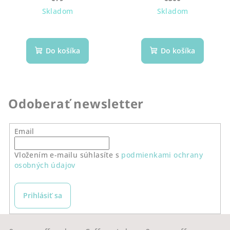
Skladom
Skladom
Do košíka
Do košíka
Odoberať newsletter
Email
Vložením e-mailu súhlasíte s
podmienkami ochrany
osobných údajov
Prihlásiť sa
Z