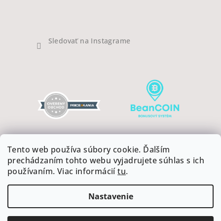
Sledovať na Instagrame
Tento web používa súbory cookie. Ďalším
prechádzaním tohto webu vyjadrujete súhlas s ich
používaním. Viac informácií
tu
.
Copyright 2026
COFFEEART
. Všetky práva vyhradené.
Upraviť nastavenie cookies
Nastavenie
Vytvoril Shoptet