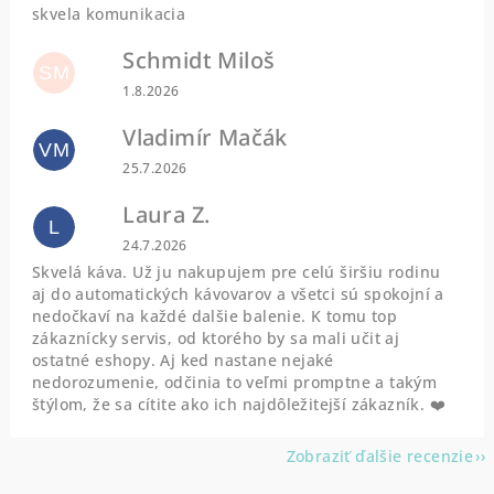
skvela komunikacia
Schmidt Miloš
SM
Hodnotenie obchodu je 5 z 5 hviezdičiek.
1.8.2026
Vladimír Mačák
VM
Hodnotenie obchodu je 5 z 5 hviezdičiek.
25.7.2026
Laura Z.
L
Hodnotenie obchodu je 5 z 5 hviezdičiek.
24.7.2026
Skvelá káva. Už ju nakupujem pre celú širšiu rodinu
aj do automatických kávovarov a všetci sú spokojní a
nedočkaví na každé dalšie balenie. K tomu top
zákaznícky servis, od ktorého by sa mali učit aj
ostatné eshopy. Aj ked nastane nejaké
nedorozumenie, odčinia to veľmi promptne a takým
štýlom, že sa cítite ako ich najdôležitejší zákazník. ❤️
Zobraziť ďalšie recenzie