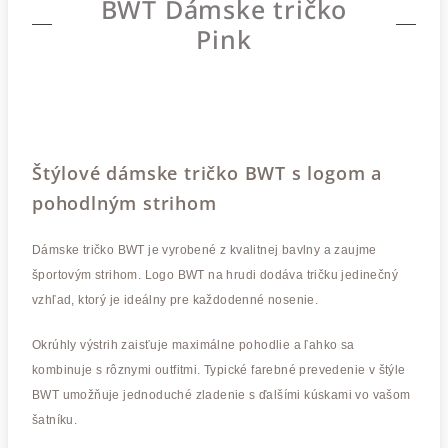
BWT Dámske tričko
Pink
Štýlové dámske tričko BWT s logom a
pohodlným strihom
Dámske tričko BWT je vyrobené z kvalitnej bavlny a zaujme
športovým strihom. Logo BWT na hrudi dodáva tričku jedinečný
vzhľad, ktorý je ideálny pre každodenné nosenie.
Okrúhly výstrih zaisťuje maximálne pohodlie a ľahko sa
kombinuje s rôznymi outfitmi. Typické farebné prevedenie v štýle
BWT umožňuje jednoduché zladenie s ďalšími kúskami vo vašom
šatníku.