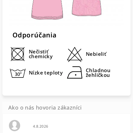
Odporúčania
Nečistiť
Nebieliť
chemicky
Chladnou
Nízke teploty
žehličkou
Hodnotenie obchodu je 0 z 5 hviezdičiek.
4.8.2026