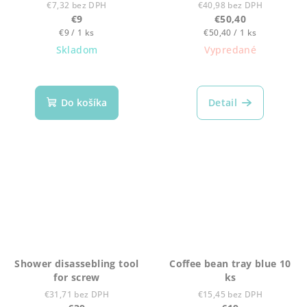
€7,32 bez DPH
€40,98 bez DPH
€9
€50,40
Jednotková
Jednotková
€9 / 1 ks
€50,40 / 1 ks
cena:
cena:
Skladom
Vypredané
Do košíka
Detail
Shower disassebling tool
Coffee bean tray blue 10
for screw
ks
€31,71 bez DPH
€15,45 bez DPH