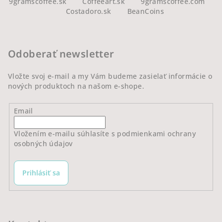
á
9gramscoffee.sk
Coffeeart.sk
9gramscoffee.com
Costadoro.sk
BeanCoins
p
ä
t
Odoberať newsletter
i
e
Vložte svoj e-mail a my Vám budeme zasielať informácie o
nových produktoch na našom e-shope.
Email
Vložením e-mailu súhlasíte s
podmienkami ochrany
osobných údajov
Prihlásiť sa