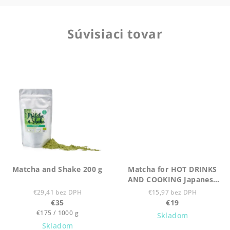
Súvisiaci tovar
Matcha and Shake 200 g
Matcha for HOT DRINKS
AND COOKING Japanese
Organic-90 g
€29,41 bez DPH
€15,97 bez DPH
€35
€19
Jednotková
€175 / 1000 g
Skladom
cena:
Skladom