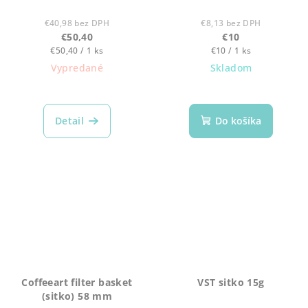
€40,98 bez DPH
€8,13 bez DPH
€50,40
€10
Jednotková
Jednotková
€50,40 / 1 ks
€10 / 1 ks
cena:
cena:
Vypredané
Skladom
Detail
Do košíka
Coffeeart filter basket
VST sitko 15g
(sitko) 58 mm