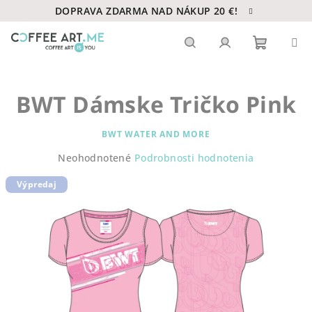
Prejsť
DOPRAVA ZDARMA NAD NÁKUP 20 €!
na
obsah
Nákupn
Hľadať
Prihlásenie
BWT Dámske Tričko Pink
košík
BWT WATER AND MORE
Priemerné
Neohodnotené
Podrobnosti hodnotenia
hodnotenie
Výpredaj
produktu
je
0,0
z
5
hviezdičiek.