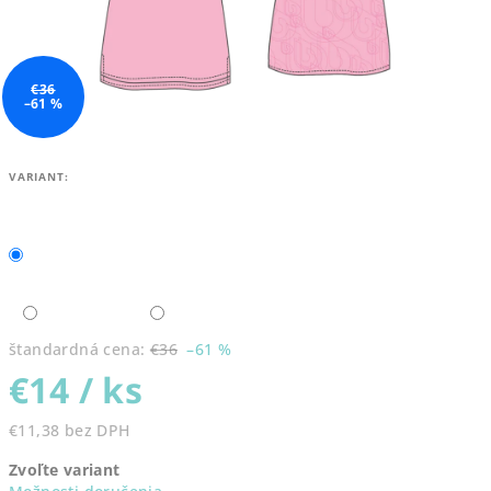
€36
–61 %
VARIANT:
štandardná cena:
€36
–61 %
€14
/ ks
€11,38 bez DPH
Jednotková
Zvoľte variant
cena: