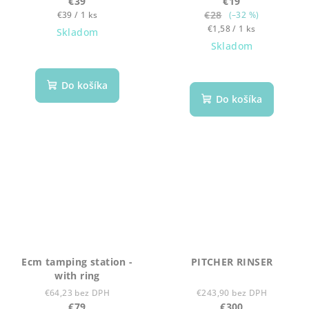
€39
€19
Jednotková
€28
€39 / 1 ks
(–32 %)
cena:
Jednotková
€1,58 / 1 ks
Skladom
cena:
Skladom
Do košíka
Do košíka
Ecm tamping station -
PITCHER RINSER
with ring
€64,23 bez DPH
€243,90 bez DPH
€79
€300