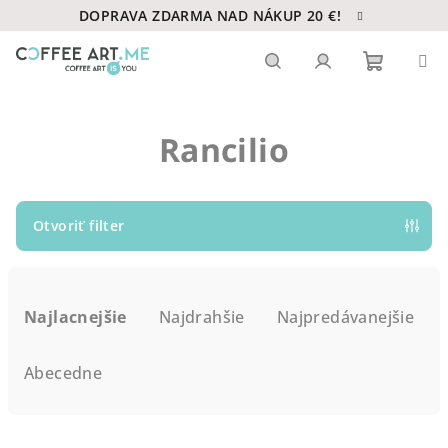
Prejsť
DOPRAVA ZDARMA NAD NÁKUP 20 €!
na
obsah
Nákupn
Hľadať
Prihlásenie
Rancilio
košík
Otvoriť filter
R
a
Najlacnejšie
Najdrahšie
Najpredávanejšie
d
e
Abecedne
n
i
V