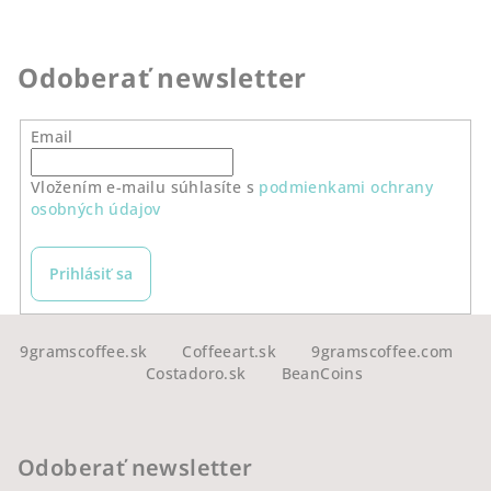
v
l
á
Odoberať newsletter
d
a
Email
c
i
Vložením e-mailu súhlasíte s
podmienkami ochrany
e
osobných údajov
p
r
v
Prihlásiť sa
k
y
Z
v
á
9gramscoffee.sk
Coffeeart.sk
9gramscoffee.com
ý
Costadoro.sk
BeanCoins
p
p
ä
i
s
t
Odoberať newsletter
u
i