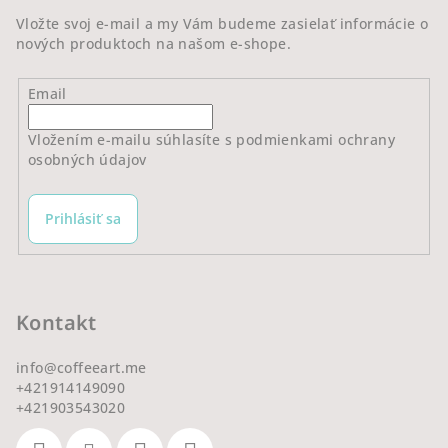
e
Vložte svoj e-mail a my Vám budeme zasielať informácie o
nových produktoch na našom e-shope.
Email
Vložením e-mailu súhlasíte s
podmienkami ochrany
osobných údajov
Prihlásiť sa
Kontakt
info
@
coffeeart.me
+421914149090
+421903543020