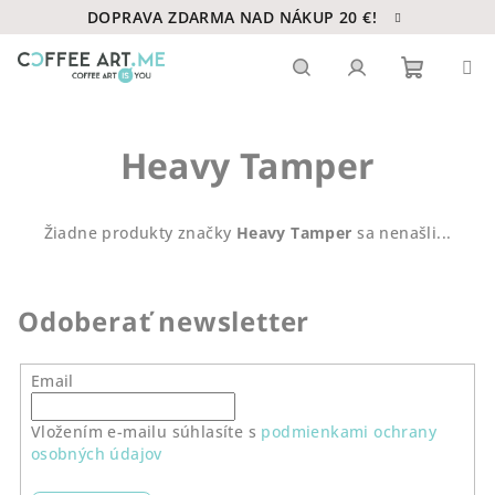
Prejsť
DOPRAVA ZDARMA NAD NÁKUP 20 €!
na
obsah
Nákupn
Hľadať
Prihlásenie
Heavy Tamper
košík
Žiadne produkty značky
Heavy Tamper
sa nenašli...
Odoberať newsletter
Email
Vložením e-mailu súhlasíte s
podmienkami ochrany
osobných údajov