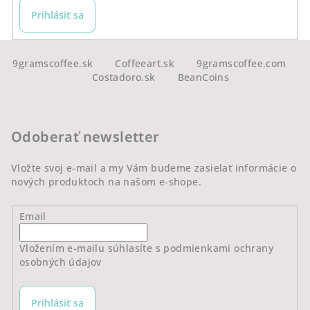
Prihlásiť sa
Z
á
9gramscoffee.sk
Coffeeart.sk
9gramscoffee.com
Costadoro.sk
BeanCoins
p
ä
t
Odoberať newsletter
i
e
Vložte svoj e-mail a my Vám budeme zasielať informácie o
nových produktoch na našom e-shope.
Email
Vložením e-mailu súhlasíte s
podmienkami ochrany
osobných údajov
Prihlásiť sa