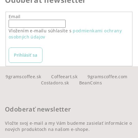
Email
Vložením e-mailu súhlasíte s
podmienkami ochrany
osobných údajov
Prihlásiť sa
Z
á
9gramscoffee.sk
Coffeeart.sk
9gramscoffee.com
Costadoro.sk
BeanCoins
p
ä
t
Odoberať newsletter
i
e
Vložte svoj e-mail a my Vám budeme zasielať informácie o
nových produktoch na našom e-shope.