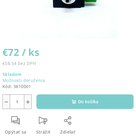
€72
/ ks
€58,54 bez DPH
Jednotková
Skladom
cena:
Možnosti doručenia
Kód:
3810001
−
+
Do košíka
Opýtať sa
Strážiť
Zdieľať