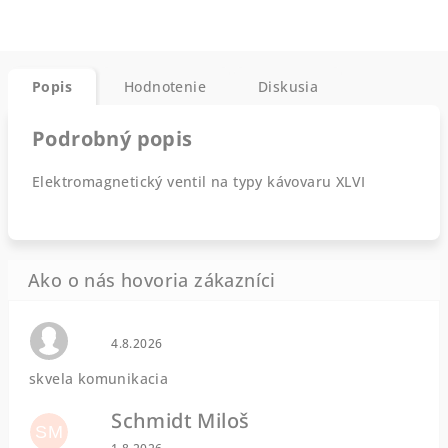
Popis
Hodnotenie
Diskusia
Podrobný popis
Elektromagnetický ventil na typy kávovaru XLVI
Hodnotenie obchodu je 0 z 5 hviezdičiek.
4.8.2026
skvela komunikacia
Schmidt Miloš
SM
Hodnotenie obchodu je 5 z 5 hviezdičiek.