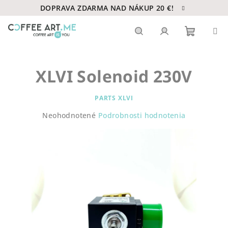
Prejsť
DOPRAVA ZDARMA NAD NÁKUP 20 €!
na
obsah
Nákupn
Hľadať
Prihlásenie
XLVI Solenoid 230V
košík
PARTS XLVI
Priemerné
Neohodnotené
Podrobnosti hodnotenia
hodnotenie
produktu
je
0,0
z
5
hviezdičiek.