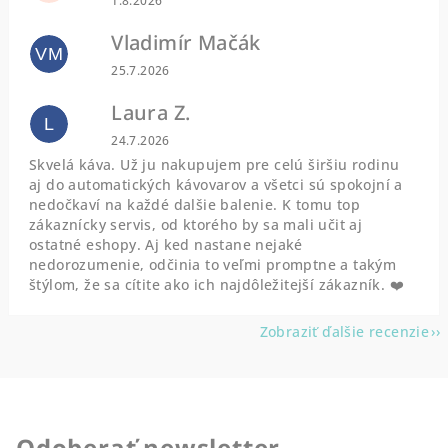
1.8.2026
Vladimír Mačák
VM
Hodnotenie obchodu je 5 z 5 hviezdičiek.
25.7.2026
Laura Z.
L
Hodnotenie obchodu je 5 z 5 hviezdičiek.
24.7.2026
Skvelá káva. Už ju nakupujem pre celú širšiu rodinu
aj do automatických kávovarov a všetci sú spokojní a
nedočkaví na každé dalšie balenie. K tomu top
zákaznícky servis, od ktorého by sa mali učit aj
ostatné eshopy. Aj ked nastane nejaké
nedorozumenie, odčinia to veľmi promptne a takým
štýlom, že sa cítite ako ich najdôležitejší zákazník. ❤️
Zobraziť ďalšie recenzie
Odoberať newsletter