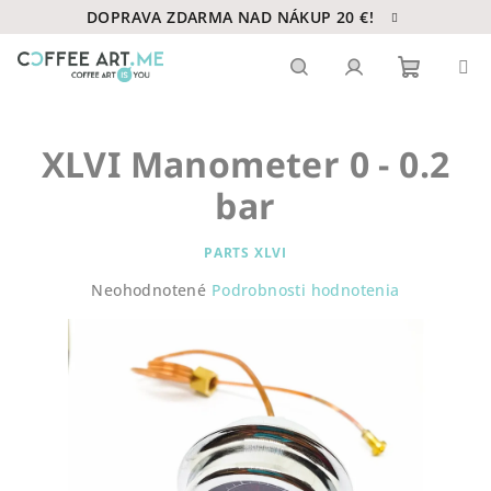
Prejsť
DOPRAVA ZDARMA NAD NÁKUP 20 €!
na
obsah
Nákupn
Hľadať
Prihlásenie
XLVI Manometer 0 - 0.2
košík
bar
PARTS XLVI
Priemerné
Neohodnotené
Podrobnosti hodnotenia
hodnotenie
produktu
je
0,0
z
5
hviezdičiek.