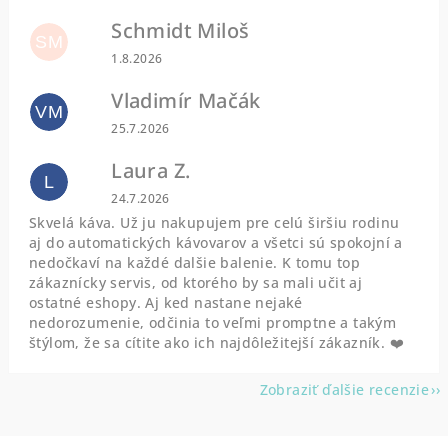
Schmidt Miloš
SM
Hodnotenie obchodu je 5 z 5 hviezdičiek.
1.8.2026
Vladimír Mačák
VM
Hodnotenie obchodu je 5 z 5 hviezdičiek.
25.7.2026
Laura Z.
L
Hodnotenie obchodu je 5 z 5 hviezdičiek.
24.7.2026
Skvelá káva. Už ju nakupujem pre celú širšiu rodinu
aj do automatických kávovarov a všetci sú spokojní a
nedočkaví na každé dalšie balenie. K tomu top
zákaznícky servis, od ktorého by sa mali učit aj
ostatné eshopy. Aj ked nastane nejaké
nedorozumenie, odčinia to veľmi promptne a takým
štýlom, že sa cítite ako ich najdôležitejší zákazník. ❤️
Zobraziť ďalšie recenzie