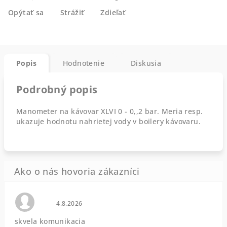
Opýtať sa
Strážiť
Zdieľať
Popis
Hodnotenie
Diskusia
Podrobný popis
Manometer na kávovar XLVI 0 - 0,,2 bar. Meria resp.
ukazuje hodnotu nahrietej vody v boilery kávovaru.
Hodnotenie obchodu je 0 z 5 hviezdičiek.
4.8.2026
skvela komunikacia