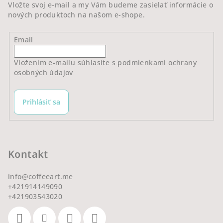
e
Vložte svoj e-mail a my Vám budeme zasielať informácie o
nových produktoch na našom e-shope.
Email
Vložením e-mailu súhlasíte s
podmienkami ochrany
osobných údajov
Prihlásiť sa
Kontakt
info
@
coffeeart.me
+421914149090
+421903543020