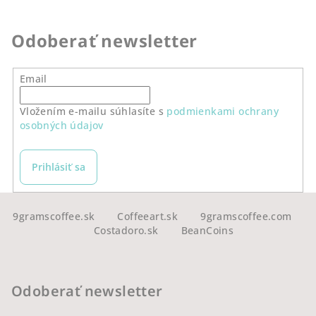
Odoberať newsletter
Email
Vložením e-mailu súhlasíte s
podmienkami ochrany
osobných údajov
Prihlásiť sa
Z
á
9gramscoffee.sk
Coffeeart.sk
9gramscoffee.com
Costadoro.sk
BeanCoins
p
ä
t
Odoberať newsletter
i