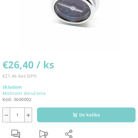
€26,40
/ ks
€21,46 bez DPH
Jednotková
Skladom
cena:
Možnosti doručenia
Kód:
3600002
−
+
Do košíka