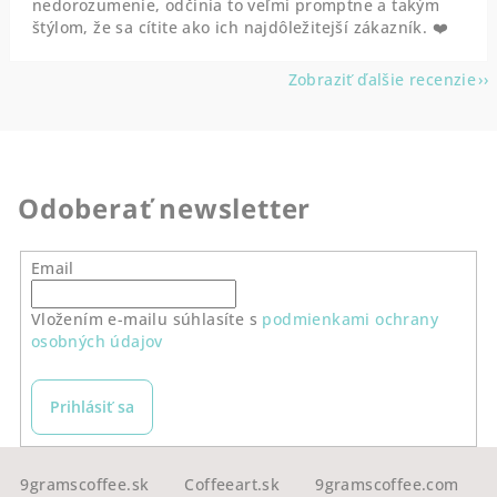
nedorozumenie, odčinia to veľmi promptne a takým
štýlom, že sa cítite ako ich najdôležitejší zákazník. ❤️
Zobraziť ďalšie recenzie
Odoberať newsletter
Email
Vložením e-mailu súhlasíte s
podmienkami ochrany
osobných údajov
Prihlásiť sa
Z
á
9gramscoffee.sk
Coffeeart.sk
9gramscoffee.com