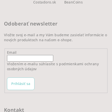
Costadoro.sk
BeanCoins
p
ä
t
Odoberať newsletter
i
e
Vložte svoj e-mail a my Vám budeme zasielať informácie o
nových produktoch na našom e-shope.
Email
Vložením e-mailu súhlasíte s
podmienkami ochrany
osobných údajov
Prihlásiť sa
Kontakt