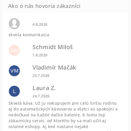
Hodnotenie obchodu je 0 z 5 hviezdičiek.
4.8.2026
skvela komunikacia
Schmidt Miloš
SM
Hodnotenie obchodu je 5 z 5 hviezdičiek.
1.8.2026
Vladimír Mačák
VM
Hodnotenie obchodu je 5 z 5 hviezdičiek.
25.7.2026
Laura Z.
L
Hodnotenie obchodu je 5 z 5 hviezdičiek.
24.7.2026
Skvelá káva. Už ju nakupujem pre celú širšiu rodinu
aj do automatických kávovarov a všetci sú spokojní a
nedočkaví na každé dalšie balenie. K tomu top
zákaznícky servis, od ktorého by sa mali učit aj
ostatné eshopy. Aj ked nastane nejaké