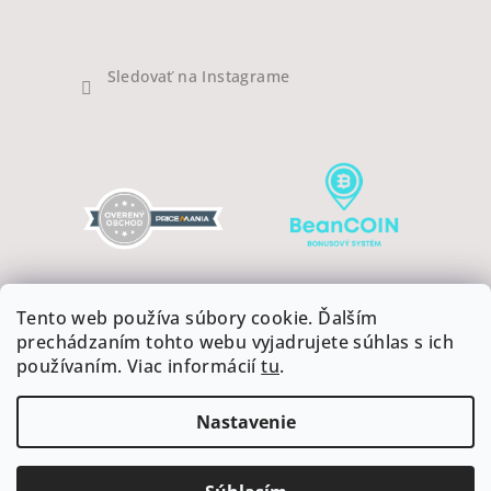
Sledovať na Instagrame
Tento web používa súbory cookie. Ďalším
prechádzaním tohto webu vyjadrujete súhlas s ich
používaním. Viac informácií
tu
.
Copyright 2026
COFFEEART
. Všetky práva vyhradené.
Upraviť nastavenie cookies
Nastavenie
Vytvoril Shoptet