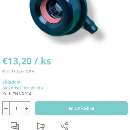
€13,20
/ ks
€10,73 bez DPH
Jednotková
Skladom
cena:
Možnosti doručenia
Kód:
7NN0014
−
+
Do košíka