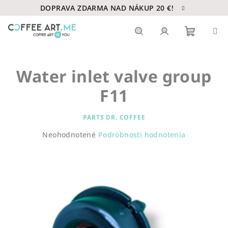
Prejsť
DOPRAVA ZDARMA NAD NÁKUP 20 €!
na
obsah
Nákupn
Hľadať
Prihlásenie
Water inlet valve group
košík
F11
PARTS DR. COFFEE
Priemerné
Neohodnotené
Podrobnosti hodnotenia
hodnotenie
produktu
je
0,0
z
5
hviezdičiek.